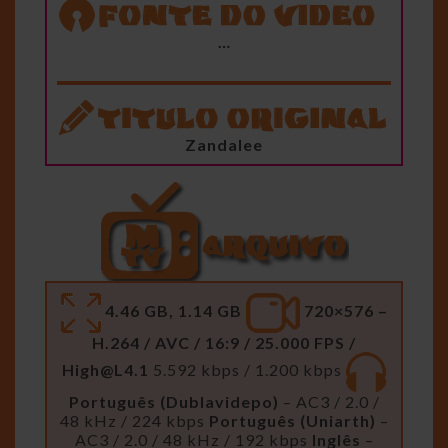
…
Zandalee
4.46 GB, 1.14 GB
720×576 –
H.264 / AVC / 16:9 / 25.000 FPS /
High@L4.1
5.592 kbps / 1.200 kbps
Português (Dublavidepo)
– AC3 / 2.0 /
48 kHz / 224 kbps
Português (Uniarth)
–
AC3 / 2.0 / 48 kHz / 192 kbps
Inglês
–