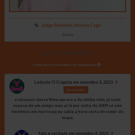
Judge Reinhold
,
Nicolas Cage
teste
14 comentários
Pular para o formulário de comentário
Leôncio O Crápula
em
novembro 3, 2023
#
Responder
a sinopses desse filme parece a da minha vida, já comi
esposa de um amigo meu aí lá por volta de 2009 só não
terminou em morte pq eu sabia a hora certa de sumir do
mapa.
falo a verdade
em
novembro 4, 2023
#