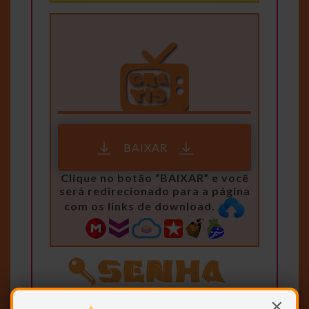
BAIXAR
Clique no botão “BAIXAR” e você
será redirecionado para a página
com os links de download.
MEMORIADATV
×