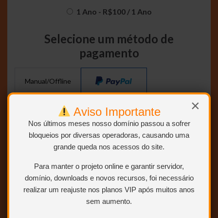
1 Ano
-
R$
100
/
1 Ano
Selecione um método de
pagamento
Manual/Offline
×
Aviso Importante
Nos últimos meses nosso domínio passou a sofrer
bloqueios por diversas operadoras, causando uma
grande queda nos acessos do site.
Para manter o projeto online e garantir servidor,
domínio, downloads e novos recursos, foi necessário
realizar um reajuste nos planos VIP após muitos anos
sem aumento.
INFORMAÇÕES