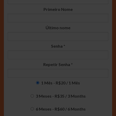
Primeiro Nome
Último nome
Senha *
Repetir Senha *
1 Mês
-
R$
20
/
1 Mês
3 Meses
-
R$
35
/
3 Months
6 Meses
-
R$
60
/
6 Months