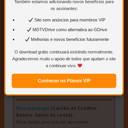
SOBRE
Também estamos adicionando novos benefícios para
PAGAMENTOs
os assinantes:
Site sem anúncios para membros VIP
Paypal
(Cartão de crédito ou Saldo da
MDTVDrive como alternativa ao GDrive
conta):
Se optar pagar via paypal a ativação da
Melhorias e novos benefícios futuramente
conta será automática e os links irão ser
O download grátis continuará existindo normalmente.
liberados na hora, basta marcar a opção
Agradecemos muito o apoio de todos que ajudam o site
“Paypal” e seguir as recomendações do
a continuar vivo.
próprio site do paypal, após pagar, o
paypal irá te redirecionar
automáticamente para o nosso site e a
Conhecer os Planos VIP
conta será ativada na hora.
Mercadopago
(Cartão de Crédito,
Boleto, Saldo da conta):
Essa opção precisa ser aprovada