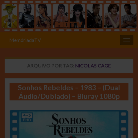
MemóriadaTV
Alter
ARQUIVO POR TAG:
NICOLAS CAGE
Sonhos Rebeldes – 1983 – (Dual
Áudio/Dublado) – Bluray 1080p