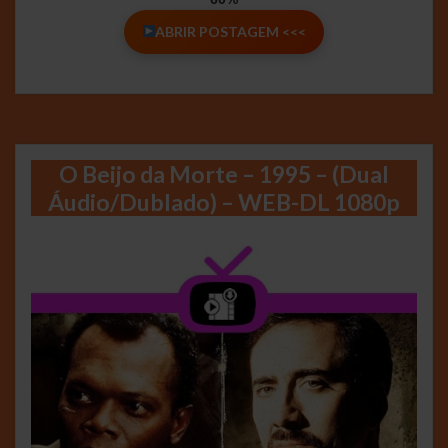
ABRIR POSTAGEM <<<
O Beijo da Morte – 1995 – (Dual
Áudio/Dublado) – WEB-DL 1080p