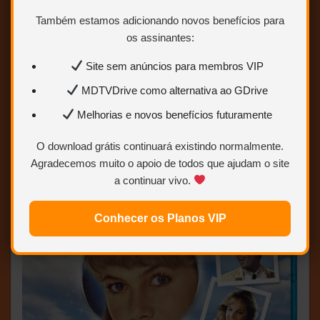
Também estamos adicionando novos benefícios para
Peggy Sue, Seu Passado a Espera –
os assinantes:
1986 – (Trial Áudio/Dublado) –
Site sem anúncios para membros VIP
Bluray 1080p
MDTVDrive como alternativa ao GDrive
Melhorias e novos benefícios futuramente
O download grátis continuará existindo normalmente.
Agradecemos muito o apoio de todos que ajudam o site
a continuar vivo.
Conhecer os Planos VIP