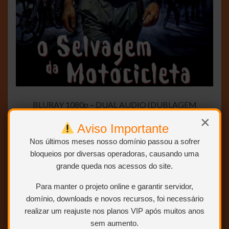
BLURAY 1080p – DUAL AUDIO (DUBLAGEM
CLÁSSICA – HERBERT RICHERS)
×
Aviso Importante
Nos últimos meses nosso domínio passou a sofrer
NOVO Áudio novo
bloqueios por diversas operadoras, causando uma
grande queda nos acessos do site.
ABRIR POSTAGEM <<<
Para manter o projeto online e garantir servidor,
domínio, downloads e novos recursos, foi necessário
realizar um reajuste nos planos VIP após muitos anos
sem aumento.