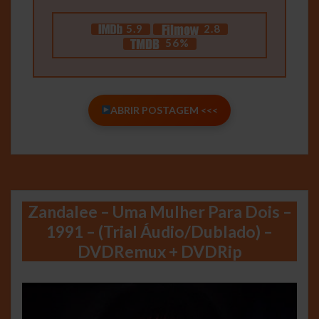
5.9
2.8
56%
ABRIR POSTAGEM <<<
Zandalee – Uma Mulher Para Dois –
1991 – (Trial Áudio/Dublado) –
DVDRemux + DVDRip