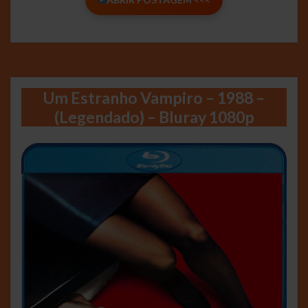
Um Estranho Vampiro – 1988 –
(Legendado) – Bluray 1080p