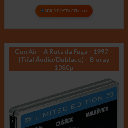
ABRIR POSTAGEM <<<
Con Air – A Rota da Fuga – 1997 –
(Trial Áudio/Dublado) – Bluray
1080p