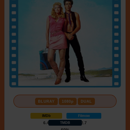
BLURAY
1080p
DUAL
IMDb
Filmow
6.4
2.7
TMDB
60%