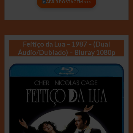
ABRIR POSTAGEM <<<
Feitiço da Lua – 1987 – (Dual
Áudio/Dublado) – Bluray 1080p