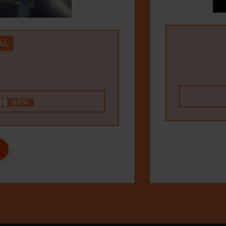
AL
68%