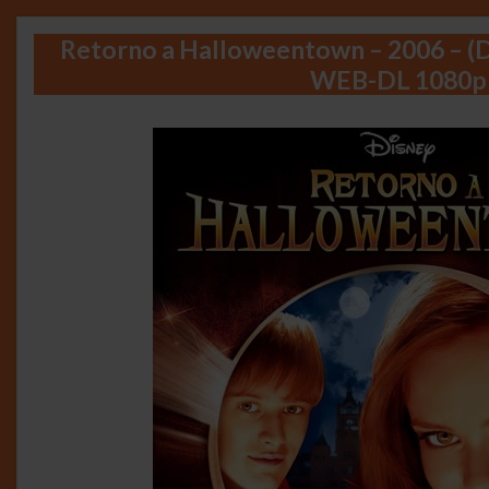
Retorno a Halloweentown – 2006 – (
WEB-DL 1080p