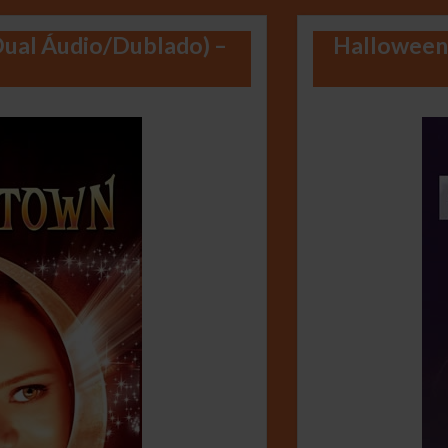
Dual Áudio/Dublado) –
Halloweent