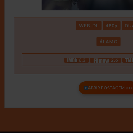
WEB-DL
480p
DU
ÁLAMO
6.3
2.6
ABRIR POSTAGEM <<<