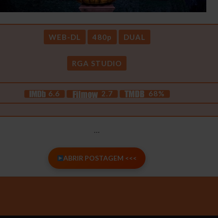
WEB-DL
480p
DUAL
RGA STUDIO
6.6
2.7
68%
…
ABRIR POSTAGEM <<<