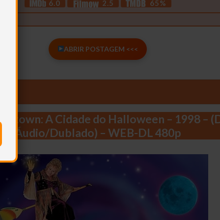
6.0
2.5
65%
ABRIR POSTAGEM <<<
entown: A Cidade do Halloween – 1998 – (
Áudio/Dublado) – WEB-DL 480p