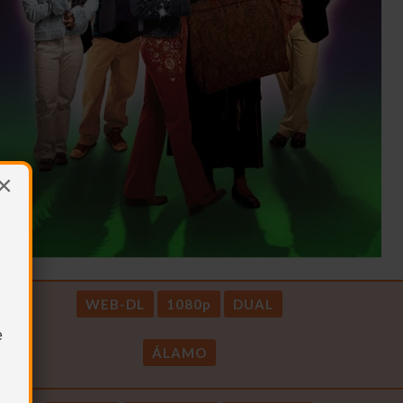
×
WEB-DL
1080p
DUAL
e
ÁLAMO