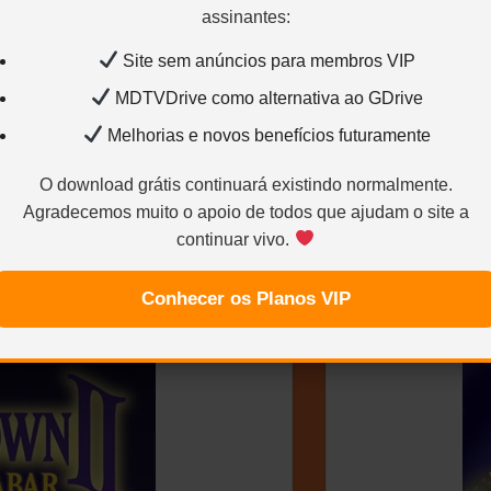
67%
assinantes:
Site sem anúncios para membros VIP
MDTVDrive como alternativa ao GDrive
Melhorias e novos benefícios futuramente
O download grátis continuará existindo normalmente.
Agradecemos muito o apoio de todos que ajudam o site a
continuar vivo.
abar – 2001 – (Dual
Hallowe
-DL 480p
Conhecer os Planos VIP