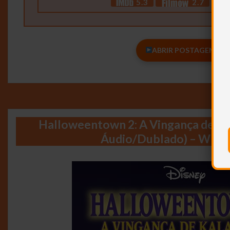
5.3
2.7
ABRIR POSTAGEM <<<
Halloweentown 2: A Vingança de Kal
Áudio/Dublado) – WEB