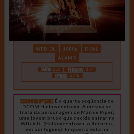
WEB-DL
1080p
DUAL
ÁLAMO
5.3
2.7
67%
É a quarta seqüencia de
DCOM Halloweentown. A mesma se
trata da personagem de Marnie Piper,
uma jovem bruxa que decide entrar na
Witch U. (Halloweentown, o Retorno,
em português). Enquanto está na