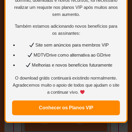
domínio, downloads e novos recursos, foi necessário
Links estáveis
realizar um reajuste nos planos VIP após muitos anos
sem aumento.
Quero ser VIP
Também estamos adicionando novos benefícios para
agora
os assinantes:
Para saber como ser VIP ou
Site sem anúncios para membros VIP
Colaborador.
Clique AQUI.
MDTVDrive como alternativa ao GDrive
Melhorias e novos benefícios futuramente
O download grátis continuará existindo normalmente.
Agradecemos muito o apoio de todos que ajudam o site
a continuar vivo.
Conhecer os Planos VIP
BAIXAR