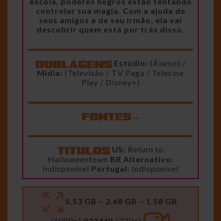
escola, poderes negros estão tentando
controlar sua magia. Com a ajuda de
seus amigos e de seu irmão, ela vai
descobrir quem está por trás disso.
Estúdio:
(Álamo) /
Mídia:
(Televisão / TV Paga / Telecine
Play / Disney+)
…
US:
Return to
Halloweentown
BR Alternativo:
Indisponivel
Portugal:
Indisponivel
5.53 GB – 2.68 GB – 1.58 GB
(1080p)
932 MB
(720p)