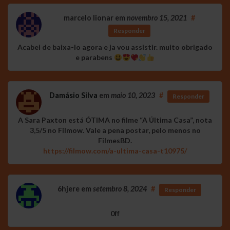
marcelo lionar
em
novembro 15, 2021
#
Responder
Acabei de baixa-lo agora e ja vou assistir. muito obrigado
e parabens
Damásio Silva
em
maio 10, 2023
#
Responder
A Sara Paxton está ÓTIMA no filme “A Última Casa”, nota
3,5/5 no Filmow. Vale a pena postar, pelo menos no
FilmesBD.
https://filmow.com/a-ultima-casa-t10975/
6hjere
em
setembro 8, 2024
#
Responder
0ff