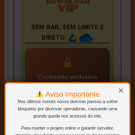
SEM RAR, SEM LIMITE E
DIRETO:
Conteúdo exclusivo
para VIP
×
Aviso Importante
Você precisa ser
Usuário VIP
para visualizar os links de
Nos últimos meses nosso domínio passou a sofrer
download.
bloqueios por diversas operadoras, causando uma
grande queda nos acessos do site.
Sem limites
Para manter o projeto online e garantir servidor,
Mais velocidade