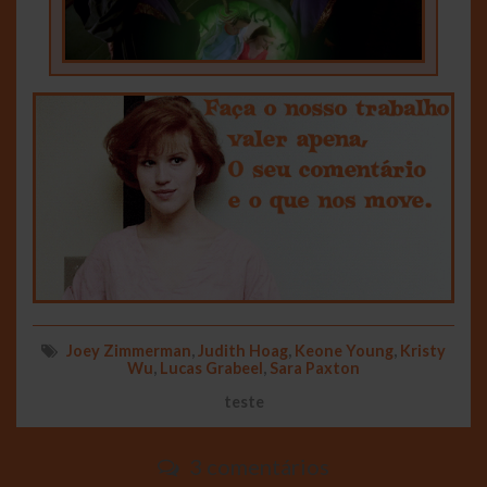
Joey Zimmerman
,
Judith Hoag
,
Keone Young
,
Kristy
Wu
,
Lucas Grabeel
,
Sara Paxton
teste
3 comentários