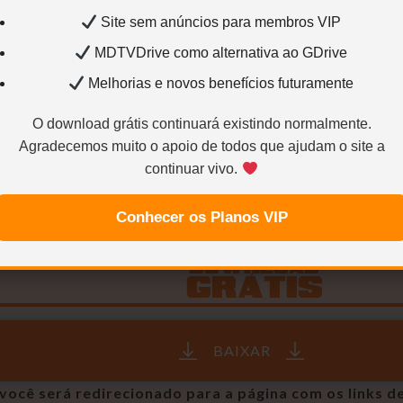
Site sem anúncios para membros VIP
Sem limites
Mais velocidade
Links estáve
MDTVDrive como alternativa ao GDrive
Quero ser VIP agora
Melhorias e novos benefícios futuramente
O download grátis continuará existindo normalmente.
Para saber como ser VIP ou Colaborador.
Cliqu
Agradecemos muito o apoio de todos que ajudam o site a
continuar vivo.
Conhecer os Planos VIP
BAIXAR
você será redirecionado para a página com os links d