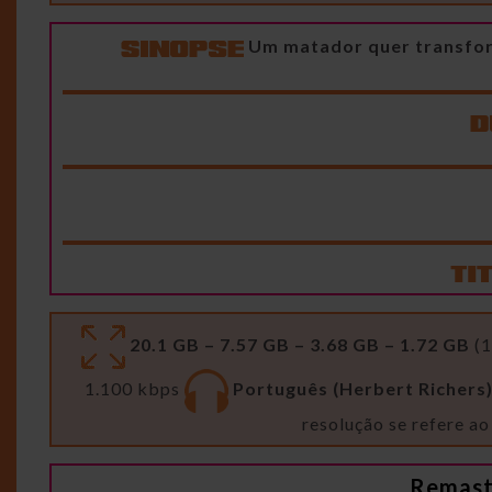
Um matador quer transforma
20.1 GB – 7.57 GB – 3.68 GB – 1.72 GB
(1
1.100 kbps
Português (Herbert Richers
resolução se refere ao
Remast