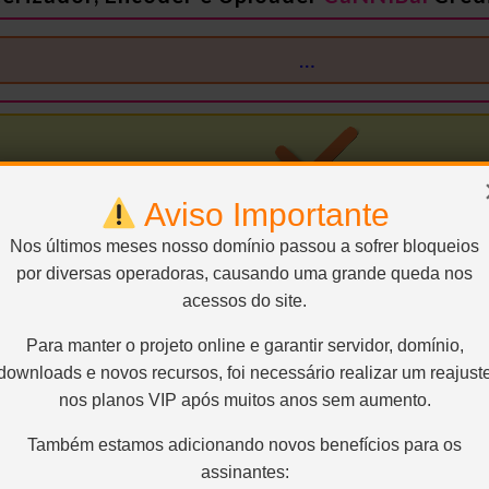
…
Aviso Importante
Nos últimos meses nosso domínio passou a sofrer bloqueios
por diversas operadoras, causando uma grande queda nos
SEM RAR, SEM LIMITE E DIRETO:
acessos do site.
Para manter o projeto online e garantir servidor, domínio,
downloads e novos recursos, foi necessário realizar um reajust
nos planos VIP após muitos anos sem aumento.
Conteúdo exclusivo para VIP
Também estamos adicionando novos benefícios para os
Você precisa ser
Usuário VIP
para visualizar os links d
assinantes: