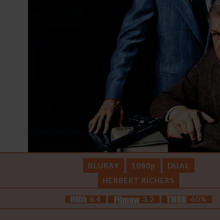
BLURAY
1080p
DUAL
HERBERT RICHERS
6.4
3.2
60%