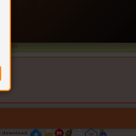
is
e AQUI.
e download.