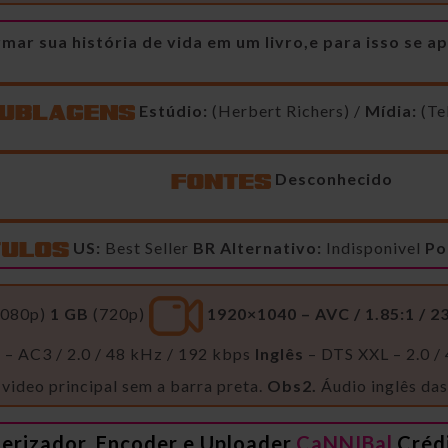
r sua história de vida em um livro,e para isso se ap
Estúdio:
(Herbert Richers) /
Mídia:
(Te
Desconhecido
US:
Best Seller
BR Alternativo:
Indisponivel
Po
080p)
1 GB
(720p)
1920×1040 – AVC / 1.85:1 / 2
)
– AC3 / 2.0 / 48 kHz / 192 kbps
Inglês
– DTS XXL – 2.0 /
 video principal sem a barra preta.
Obs2.
Áudio inglês da
erizador, Encoder e Uploader
CaNNIBal
Créd