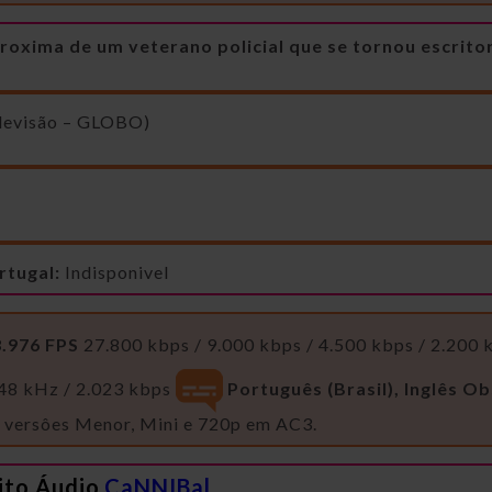
roxima de um veterano policial que se tornou escritor
levisão – GLOBO)
rtugal:
Indisponivel
3.976 FPS
27.800 kbps / 9.000 kbps / 4.500 kbps / 2.200 
 48 kHz / 2.023 kbps
Português (Brasil), Inglês
Ob
s versôes Menor, Mini e 720p em AC3.
ito Áudio
CaNNIBal