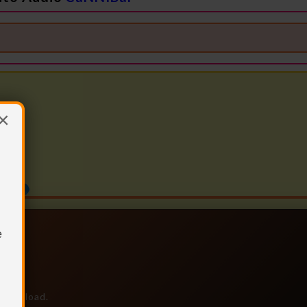
×
e
e download.