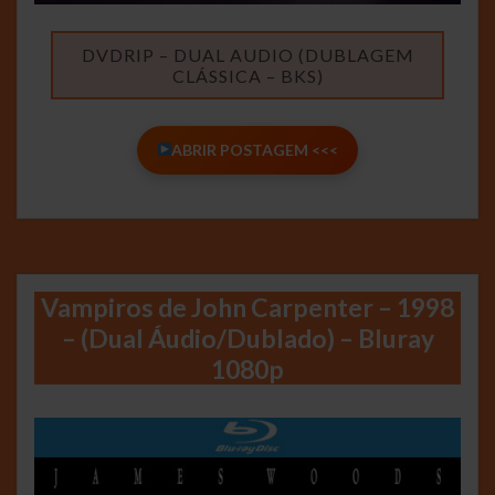
DVDRIP – DUAL AUDIO (DUBLAGEM
CLÁSSICA – BKS)
ABRIR POSTAGEM <<<
Vampiros de John Carpenter – 1998
– (Dual Áudio/Dublado) – Bluray
1080p