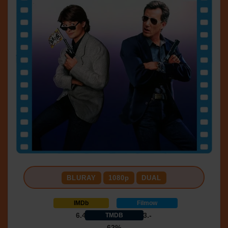
BLURAY
1080p
DUAL
IMDb
Filmow
6.4
3.-
TMDB
62%