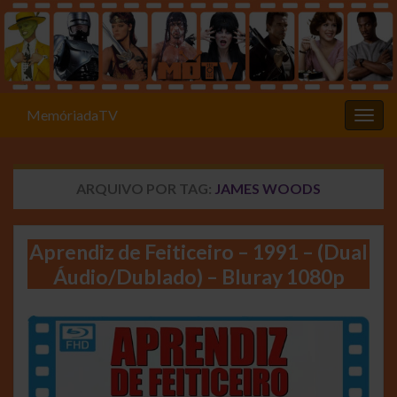
MemóriadaTV
Alter
ARQUIVO POR TAG:
JAMES WOODS
Aprendiz de Feiticeiro – 1991 – (Dual
Áudio/Dublado) – Bluray 1080p