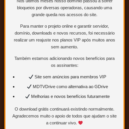
Nos últimos meses nosso domínio passou a sofrer
EXCLUSIVO Áudio 100% e video em fullhd
bloqueios por diversas operadoras, causando uma
grande queda nos acessos do site.
ABRIR POSTAGEM <<<
Para manter o projeto online e garantir servidor,
domínio, downloads e novos recursos, foi necessário
realizar um reajuste nos planos VIP após muitos anos
sem aumento.
Também estamos adicionando novos benefícios para
Cassino – 1995 – Open Matte – (Trial
os assinantes:
Áudio/Dublado) – 1080p
Site sem anúncios para membros VIP
MDTVDrive como alternativa ao GDrive
Melhorias e novos benefícios futuramente
O download grátis continuará existindo normalmente.
Agradecemos muito o apoio de todos que ajudam o site
a continuar vivo.