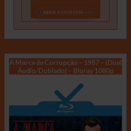
ABRIR POSTAGEM <<<
A Marca da Corrupção – 1987 – (Dual
Áudio/Dublado) – Bluray 1080p