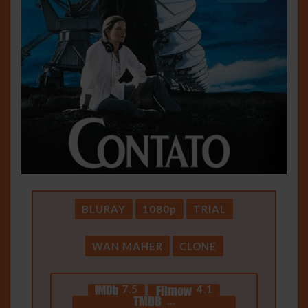
BLURAY
1080p
TRIAL
WAN MAHER
CLONE
7.5
4.1
…