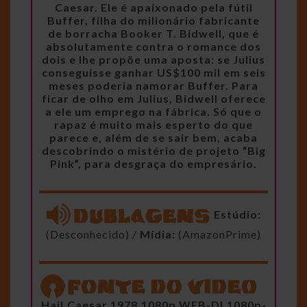
Caesar. Ele é apaixonado pela fútil
Buffer, filha do milionário fabricante
de borracha Booker T. Bidwell, que é
absolutamente contra o romance dos
dois e lhe propõe uma aposta: se Julius
conseguisse ganhar US$100 mil em seis
meses poderia namorar Buffer. Para
ficar de olho em Julius, Bidwell oferece
a ele um emprego na fábrica. Só que o
rapaz é muito mais esperto do que
parece e, além de se sair bem, acaba
descobrindo o mistério de projeto “Big
Pink”, para desgraça do empresário.
Estúdio:
(Desconhecido) /
Mídia:
(AmazonPrime)
Hail.Caesar.1978.1080p.WEB-DL1080p-