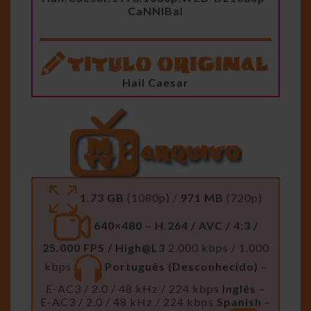
CaNNIBal
Hail Caesar
1.73 GB
(1080p) /
971 MB
(720p)
640×480 – H.264 / AVC / 4:3 /
25.000 FPS / High@L3
2.000 kbps / 1.000
kbps
Português (Desconhecido)
–
E-AC3 / 2.0 / 48 kHz / 224 kbps
Inglês
–
E-AC3 / 2.0 / 48 kHz / 224 kbps
Spanish
–