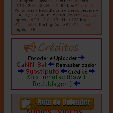
Dublagem Clássica – Herbert Richers –
MP3 / 2.0 / 48 kHz / 128 kbps
Audio2:
Português – Redudlagem – Desconhecida –
E-AC3 / 2.0 / 48 kHz / 128 kbps
Audio3:
Inglês – AC3 – 2.0 / 48 kHz / 128 kbps
Legenda1:
Português – SRT
Legenda2:
Inglês – SRT
Encoder e Uploader
CaNNIBal
Remasterizador
Substiputo
Crédito
KiraFumetsu (Raw +
Redublagem)
ÁUDIOS
VIDEOS
…
…