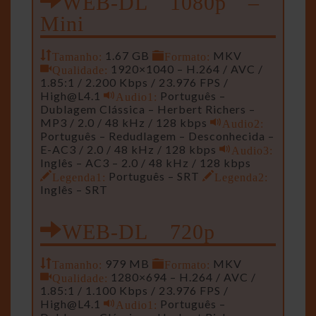
Mini
Tamanho:
1.67 GB
Formato:
MKV
Qualidade:
1920×1040 – H.264 / AVC /
1.85:1 / 2.200 Kbps / 23.976 FPS /
High@L4.1
Audio1:
Português –
Dublagem Clássica – Herbert Richers –
MP3 / 2.0 / 48 kHz / 128 kbps
Audio2:
Português – Redudlagem – Desconhecida –
E-AC3 / 2.0 / 48 kHz / 128 kbps
Audio3:
Inglês – AC3 – 2.0 / 48 kHz / 128 kbps
Legenda1:
Português – SRT
Legenda2:
Inglês – SRT
WEB-DL 720p
Tamanho:
979 MB
Formato:
MKV
Qualidade:
1280×694 – H.264 / AVC /
1.85:1 / 1.100 Kbps / 23.976 FPS /
High@L4.1
Audio1:
Português –