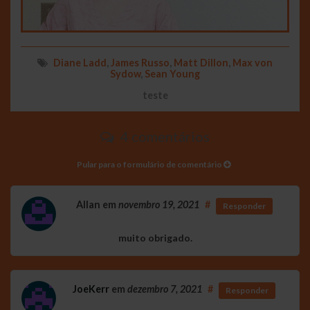
Diane Ladd
,
James Russo
,
Matt Dillon
,
Max von
Sydow
,
Sean Young
teste
4 comentários
Pular para o formulário de comentário
Allan
em
novembro 19, 2021
#
Responder
muito obrigado.
JoeKerr
em
dezembro 7, 2021
#
Responder