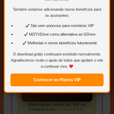
Também estamos adicionando novos benefícios para
Conteúdo exclusivo
os assinantes:
para VIP
Site sem anúncios para membros VIP
Você precisa ser
Usuário VIP
MDTVDrive como alternativa ao GDrive
para visualizar os links de
download.
Melhorias e novos benefícios futuramente
Sem limites
O download grátis continuará existindo normalmente.
Agradecemos muito o apoio de todos que ajudam o site
Mais velocidade
a continuar vivo.
Links estáveis
Conhecer os Planos VIP
Quero ser VIP
agora
Para saber como ser VIP ou
Colaborador.
Clique AQUI.