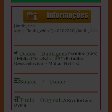
[imdb_title
style=”imdb_white”]tt0102220[/imdb_title
]
Dados Dublagens
Estúdio:
(BKS)
/
Mídia:
(Televisão – SBT)
Estúdio:
(Desconhecido) /
Mídia:
(Netflix)
Source / Fonte:
…
Titulo Original:
A Kiss Before
Dying