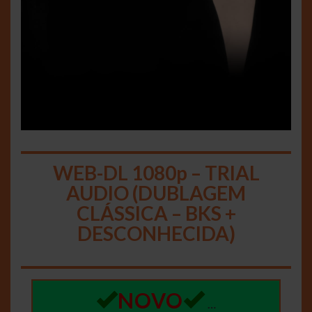
WEB-DL 1080p – TRIAL
AUDIO (DUBLAGEM
CLÁSSICA – BKS +
DESCONHECIDA)
NOVO
…