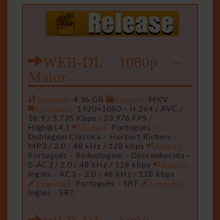
WEB-DL 1080p –
Maior
Tamanho:
4.36 GB
Formato:
MKV
Qualidade:
1920×1080 – H.264 / AVC /
16:9 / 5.735 Kbps / 23.976 FPS /
High@L4.1
Audio1:
Português –
Dublagem Clássica – Herbert Richers –
MP3 / 2.0 / 48 kHz / 128 kbps
Audio2:
Português – Redudlagem – Desconhecida –
E-AC3 / 2.0 / 48 kHz / 128 kbps
Audio3:
Inglês – AC3 – 2.0 / 48 kHz / 128 kbps
Legenda1:
Português – SRT
Legenda2:
Inglês – SRT
WEB-DL 1080p –