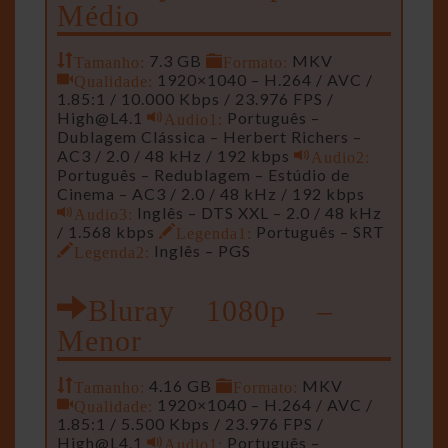
Médio
Tamanho:
7.3 GB
Formato:
MKV
Qualidade:
1920×1040 – H.264 / AVC /
1.85:1 / 10.000 Kbps / 23.976 FPS /
High@L4.1
Audio1:
Português –
Dublagem Clássica – Herbert Richers –
AC3 / 2.0 / 48 kHz / 192 kbps
Audio2:
Português – Redublagem – Estúdio de
Cinema – AC3 / 2.0 / 48 kHz / 192 kbps
Audio3:
Inglês – DTS XXL – 2.0 / 48 kHz
/ 1.568 kbps
Legenda1:
Português – SRT
Legenda2:
Inglês – PGS
Bluray 1080p –
Menor
Tamanho:
4.16 GB
Formato:
MKV
Qualidade:
1920×1040 – H.264 / AVC /
1.85:1 / 5.500 Kbps / 23.976 FPS /
High@L4.1
Audio1:
Português –