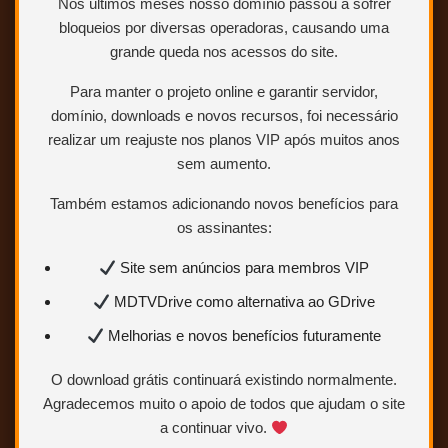
Nos últimos meses nosso domínio passou a sofrer
V̶a̶l̶
Crédito Áudio e TVRip
bloqueios por diversas operadoras, causando uma
Kingx
grande queda nos acessos do site.
Para manter o projeto online e garantir servidor,
domínio, downloads e novos recursos, foi necessário
realizar um reajuste nos planos VIP após muitos anos
ÁUDIOS
VIDEOS
…
…
sem aumento.
ADICIONAL
…
Também estamos adicionando novos benefícios para
os assinantes:
Site sem anúncios para membros VIP
MDTVDrive como alternativa ao GDrive
Melhorias e novos benefícios futuramente
O download grátis continuará existindo normalmente.
Agradecemos muito o apoio de todos que ajudam o site
a continuar vivo.