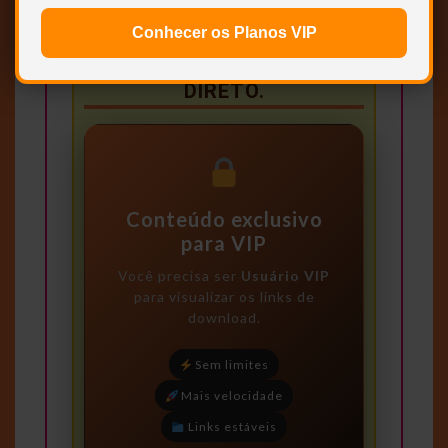
Conhecer os Planos VIP
SEM RAR, SEM LIMITE E
DIRETO.
Conteúdo exclusivo
para VIP
Você precisa ser
Usuário VIP
para visualizar os links de
download.
Sem limites
Mais velocidade
Links estáveis