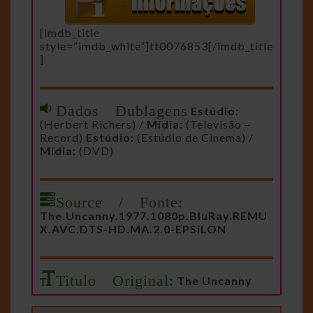
[imdb_title
style=”imdb_white”]tt0076853[/imdb_title
]
Dados Dublagens
Estúdio:
(Herbert Richers) /
Mídia:
(Televisão –
Record)
Estúdio:
(Estúdio de Cinema) /
Mídia:
(DVD)
Source / Fonte:
The.Uncanny.1977.1080p.BluRay.REMU
X.AVC.DTS-HD.MA.2.0-EPSiLON
Titulo Original:
The Uncanny