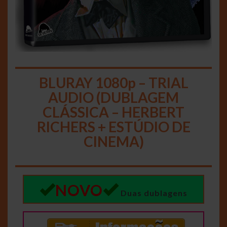
BLURAY 1080p – TRIAL
AUDIO (DUBLAGEM
CLÁSSICA – HERBERT
RICHERS + ESTÚDIO DE
CINEMA)
NOVO
Duas dublagens