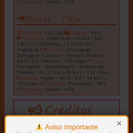
Legenda2:
Inglês – PGS
Bluray 720p
Tamanho:
1.02 GB
Formato:
MKV
Qualidade:
1280×694 – H.264 / AVC /
1.85:1 / 1.100 Kbps / 23.976 FPS /
High@L4.1
Audio1:
Português –
Dublagem Clássica – Herbert Richers –
AC3 / 2.0 / 48 kHz / 192 kbps
Audio2:
Português – Redublagem – Estúdio de
Cinema – AC3 / 2.0 / 48 kHz / 192 kbps
Audio3:
Inglês – AC3 – 2.0 / 48 kHz /
192 kbps
Legenda1:
Português – SRT
Legenda2:
Inglês – PGS
Remasterizador, Encoder e
×
Aviso Importante
CaNNIBal
Uploader