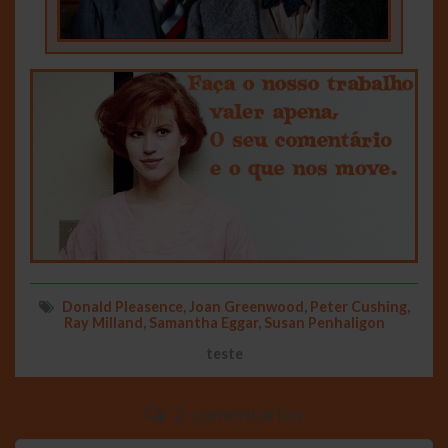
Donald Pleasence
,
Joan Greenwood
,
Peter Cushing
,
Ray Milland
,
Samantha Eggar
,
Susan Penhaligon
teste
2 comentários