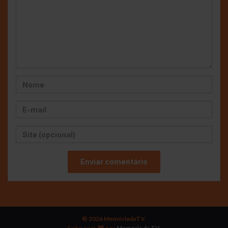
© 2026 MemóriadaTV.
Feito com
por
Memória da TV
.