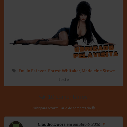
Emilio Estevez
,
Forest Whitaker
,
Madeleine Stowe
teste
10 comentários
Pular para o formulário de comentário
Cláudio.Doors
em
outubro 6, 2016
#