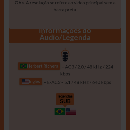
Obs.
A resolução se refere ao video principal sem a
barra preta.
Informaçôes do
Áudio/Legenda
Herbert Richers
– AC3 / 2.0 / 48 kHz / 224
kbps
Inglês
– E-AC3 – 5.1 / 48 kHz / 640 kbps