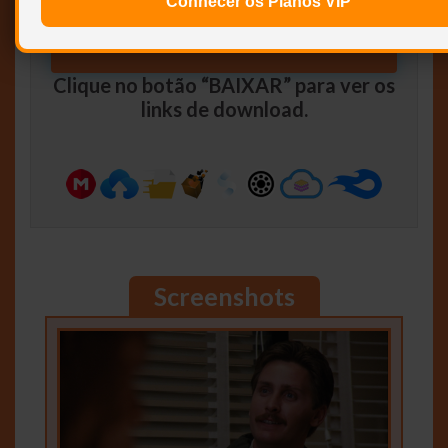
Conhecer os Planos VIP
BAIXAR
Clique no botão “BAIXAR” para ver os
links de download.
Screenshots