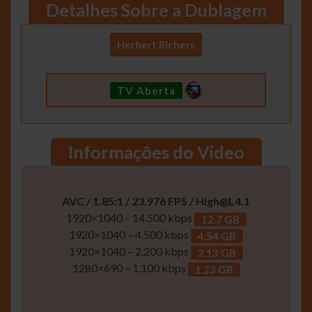
Detalhes Sobre a Dublagem
Herbert Richers
TV Aberta
Informaçôes do Video
AVC / 1.85:1 / 23.976 FPS /
High@L4.1
1920×1040 – 14.500 kbps
12.7 GB
1920×1040 – 4.500 kbps
4.54 GB
1920×1040 – 2.200 kbps
2.13 GB
1280×690 – 1.100 kbps
1.23 GB