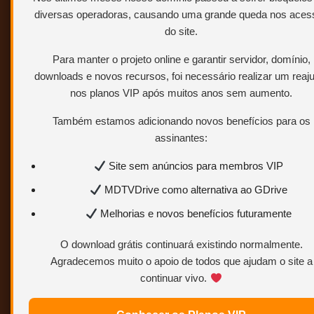
Membro VIP tem beneficios exclusivos e
diversas operadoras, causando uma grande queda nos aces
ainda ajuda a manter o site online.
do site.
Baixe sem rar pelo GDrive ou Onedrive e os
links nunca ficam off.
Para manter o projeto online e garantir servidor, domínio,
Para saber como ser VIP.
Clique AQUI.
downloads e novos recursos, foi necessário realizar um reaj
nos planos VIP após muitos anos sem aumento.
Também estamos adicionando novos benefícios para os
assinantes:
Site sem anúncios para membros VIP
MDTVDrive como alternativa ao GDrive
Melhorias e novos benefícios futuramente
O download grátis continuará existindo normalmente.
Agradecemos muito o apoio de todos que ajudam o site a
continuar vivo.