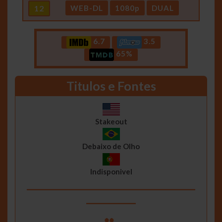
12
WEB-DL
1080p
DUAL
6.7
3.5
65%
Titulos e Fontes
Stakeout
Debaixo de Olho
Indisponivel
__________________________________
__________