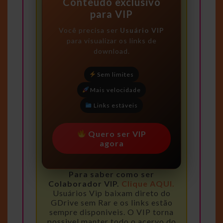
Conteúdo exclusivo
para VIP
Você precisa ser
Usuário VIP
para visualizar os links de
download.
Sem limites
Mais velocidade
Links estáveis
Quero ser VIP
agora
Para saber como ser
Colaborador VIP.
Clique AQUI.
Usuários Vip baixam direto do
GDrive sem Rar e os links estão
sempre disponiveis. O VIP torna
possivel manter todo o acervo do