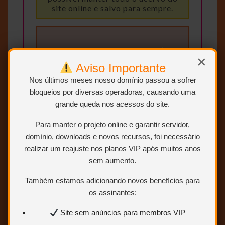
site online e salvo para sempre.
×
Aviso Importante
Nos últimos meses nosso domínio passou a sofrer
bloqueios por diversas operadoras, causando uma
BAIXAR
grande queda nos acessos do site.
Clique no botão “BAIXAR” e você
Para manter o projeto online e garantir servidor,
será redirecionado para a página
domínio, downloads e novos recursos, foi necessário
com os links de download.
realizar um reajuste nos planos VIP após muitos anos
sem aumento.
Também estamos adicionando novos benefícios para
os assinantes:
MEMORIADATV
Site sem anúncios para membros VIP