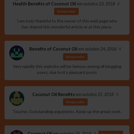
Health Benefits of Coconut Oil
em
outubro 23, 2018
#
Responder
I am truly thankful to the owner of this web page who
has shared this wonderful article at at this place.
Benefits of Coconut Oil
em
outubro 24, 2018
#
Responder
Very rapidly this website will be famous among all blogging
users, due to it’s pleasant posts
Coconut Oil Benefits
em
outubro 25, 2018
#
Responder
Touche. Outstanding arguments. Keep up the great work.
Coconut Oil
em
outubro 25, 2018
#