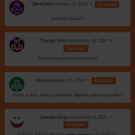
ZeroCool
em
março 29, 2023
#
Responder
poderiam reupar ?
Thyago Silva
em
fevereiro 18, 2024
#
Responder
Poderia reupar com novos links?
nilo
em
fevereiro 26, 2024
#
Responder
todos os links estão quebrados. Alguem pode reupar eles?
Leandro Cruz
em
setembro 3, 2024
#
Responder
todos os links quebrados amigo, reupem por favor !!!!