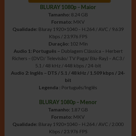
BLURAY 1080p – Maior
Tamanho:
8.24 GB
Formato:
MKV
Qualidade:
Bluray 1920×1040 – H.264 / AVC / 9.639
Kbps / 23.976 FPS
Duração:
102 Min
Audio 1: Português –
Dublagem Clássica – Herbert
Richers – (DVD/ Televisão/ TV Paga/ Blu-Ray) – AC3 /
5.1 / 48 kHz / 448 kbps / 24-bit
Audio 2: Inglês – DTS / 5.1 / 48 kHz / 1.509 kbps / 24-
bit
Legenda :
Português/Inglês
BLURAY 1080p – Menor
Tamanho:
1.87 GB
Formato:
MKV
Qualidade:
Bluray 1920×1040 – H.264 / AVC / 2.000
Kbps / 23.976 FPS