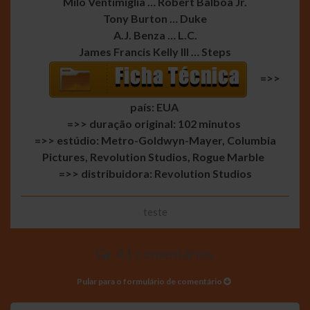
Milo Ventimiglia … Robert Balboa Jr.
Tony Burton … Duke
A.J. Benza … L.C.
James Francis Kelly III … Steps
=>>
país: EUA
=>> duração original: 102 minutos
=>> estúdio: Metro-Goldwyn-Mayer, Columbia
Pictures, Revolution Studios, Rogue Marble
=>> distribuidora: Revolution Studios
teste
41 comentários
Pular para o formulário de comentário