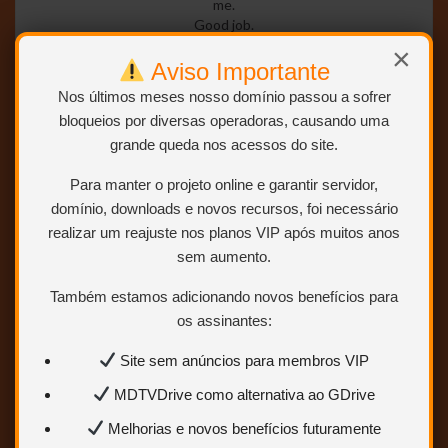
me.
Good job.
×
Aviso Importante
Nos últimos meses nosso domínio passou a sofrer
bloqueios por diversas operadoras, causando uma
grande queda nos acessos do site.
minecraft free download 2018
em
outubro 9, 2018
#
Responder
Para manter o projeto online e garantir servidor,
Yesterday, while I was at work, my sister stole my iphone and
domínio, downloads e novos recursos, foi necessário
tested to see if it can survive a thirty foot drop, just
realizar um reajuste nos planos VIP após muitos anos
so she can be a youtube sensation. My iPad is now destroyed
sem aumento.
and she has 83 views. I know this is entirely off topic but I had
to
Também estamos adicionando novos benefícios para
share it with someone!
os assinantes:
Site sem anúncios para membros VIP
MDTVDrive como alternativa ao GDrive
Melhorias e novos benefícios futuramente
minecraft free download 2018
em
outubro 11, 2018
#