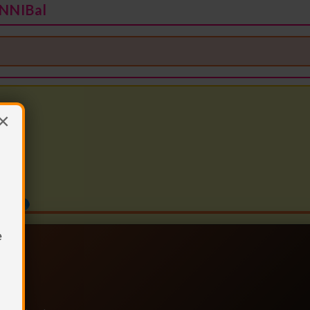
NNIBal
×
e