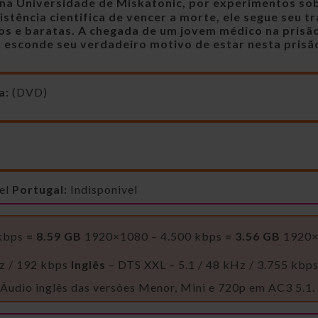
na Universidade de Miskatonic, por experimentos so
stência cientifica de vencer a morte, ele segue seu t
os e baratas. A chegada de um jovem médico na prisão
 esconde seu verdadeiro motivo de estar nesta prisã
a:
(DVD)
el
Portugal:
Indisponivel
 kbps
= 8.59 GB
1920×1080 – 4.500 kbps
= 3.56 GB
1920×
Hz / 192 kbps
Inglês
– DTS XXL – 5.1 / 48 kHz / 3.755 kbp
Áudio inglês das versôes Menor, Mini e 720p em AC3 5.1.