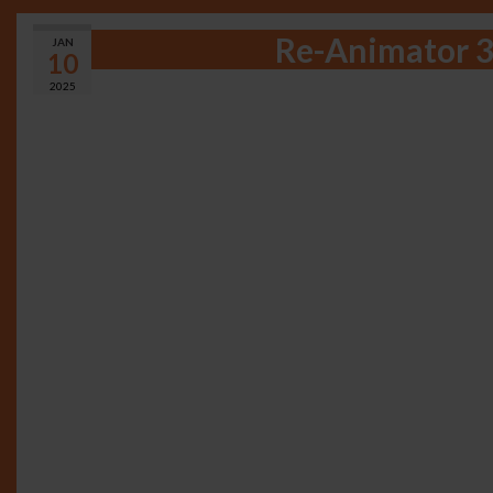
Re-Animator 3:
JAN
10
2025