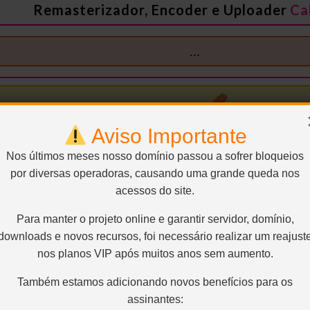
Remasterizador, Encoder e Uploader
Ca
…
Aviso Importante
Nos últimos meses nosso domínio passou a sofrer bloqueios
por diversas operadoras, causando uma grande queda nos
acessos do site.
SEM RAR, SEM LIMITE E DIRETO:
Para manter o projeto online e garantir servidor, domínio,
downloads e novos recursos, foi necessário realizar um reajust
nos planos VIP após muitos anos sem aumento.
Também estamos adicionando novos benefícios para os
Conteúdo exclusivo para VIP
assinantes: