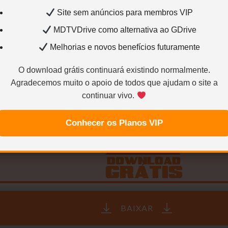
Você precisa ser
Usuário VIP
para visualizar os links d
Site sem anúncios para membros VIP
Sem limites
Mais velocidade
Links estáve
MDTVDrive como alternativa ao GDrive
Melhorias e novos benefícios futuramente
Quero ser VIP agora
O download grátis continuará existindo normalmente.
Agradecemos muito o apoio de todos que ajudam o site a
Para saber como ser VIP ou Colaborador.
Cliqu
continuar vivo.
Conhecer os Planos VIP
BAIXAR