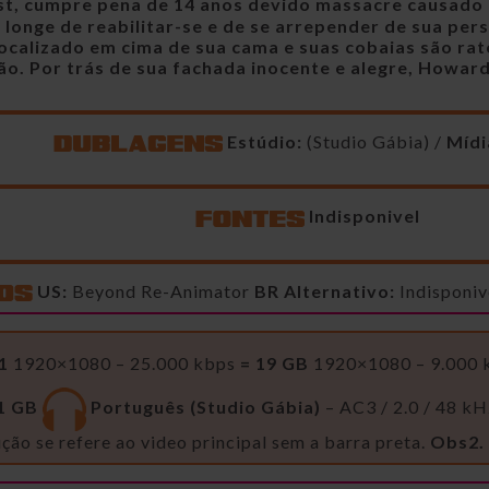
t, cumpre pena de 14 anos devido massacre causado 
onge de reabilitar-se e de se arrepender de sua persi
ocalizado em cima de sua cama e suas cobaias são rat
. Por trás de sua fachada inocente e alegre, Howard
Estúdio:
(Studio Gábia) /
Mídi
Indisponivel
US:
Beyond Re-Animator
BR Alternativo:
Indisponiv
1
1920×1080 – 25.000 kbps
= 19 GB
1920×1080 – 9.000
1 GB
Português (Studio Gábia)
– AC3 / 2.0 / 48 k
ção se refere ao video principal sem a barra preta.
Obs2.