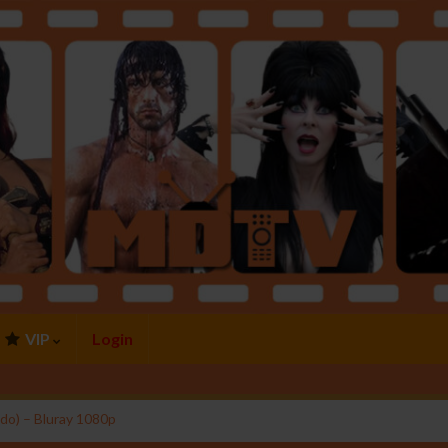
VIP
Login
do) – Bluray 1080p