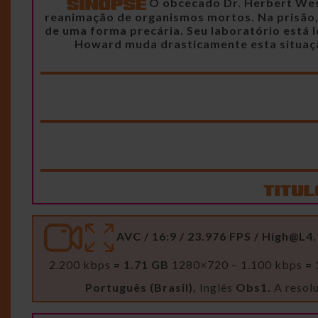
O obcecado Dr. Herbert Wes
reanimação de organismos mortos. Na prisão, l
de uma forma precária. Seu laboratório está l
Howard muda drasticamente esta situação
AVC / 16:9 / 23.976 FPS /
High@L4.
2.200 kbps
= 1.71 GB
1280×720 – 1.100 kbps
= 
Português (Brasil),
Inglês
Obs1.
A resolu