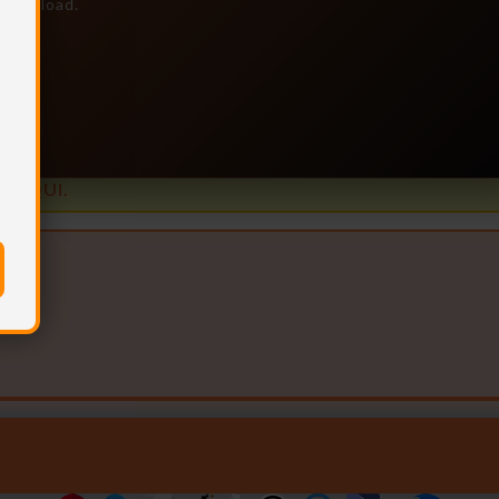
e download.
is
e AQUI.