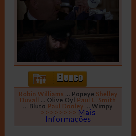
Robin Williams
… Popeye
Shelley
Duvall
… Olive Oyl
Paul L. Smith
… Bluto
Paul Dooley
… Wimpy
>>>>>>>>
Mais
Informações