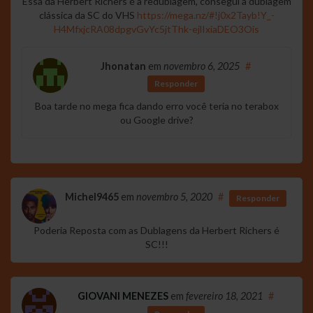
Essa da Herbert Richers é a redublagem, consegui a dublagem
clássica da SC do VHS
https://mega.nz/#!j0x2Tayb!Y_-
H4MfxjcRA08dpgvGvYc5jtThk-ejlIxiaDEO3Ois
Jhonatan
em
novembro 6, 2025
#
Responder
Boa tarde no mega fica dando erro você teria no terabox
ou Google drive?
Michel9465
em
novembro 5, 2020
#
Responder
Poderia Reposta com as Dublagens da Herbert Richers é
SC!!!
GIOVANI MENEZES
em
fevereiro 18, 2021
#