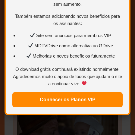
paradeiro do tesouro do Comodoro.
sem aumento.
Brutus então trai o Comodoro e sai em
alto-mar à procura do tesouro, levando
Também estamos adicionando novos benefícios para
Gugu e Olívia com ele. Popeye, junto de
os assinantes:
vários moradores de Sweethaven vão
atrás de Brutus, para salvar os dois.
Site sem anúncios para membros VIP
MDTVDrive como alternativa ao GDrive
Melhorias e novos benefícios futuramente
O download grátis continuará existindo normalmente.
Agradecemos muito o apoio de todos que ajudam o site
a continuar vivo.
Conhecer os Planos VIP