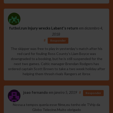
futbol.run Injury wrecks Labant's return
em
dezembro 4,
2018
#
Responder
The skipper was free to play in yesterday’s match after his
red card for fouling Ross County’s Liam Boyce was
downgraded to a booking, but he is still suspended for the
next two games. Celtic manager Brendan Rodgers has
ordered captain Scott Brown to take a two week holiday after
helping them thrash rivals Rangers at Ibrox
joao fernando
em
janeiro 5, 2019
#
Responder
Nossa a tempos queria esse filme,eu tenho ele TVrip da
Globo Telecine.Muito obrigado