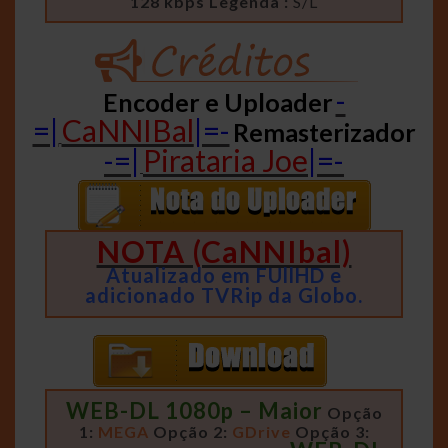
128 kbps
Legenda :
S/L
-
Encoder e Uploader
=|
CaNNIBal
|=-
Remasterizador
-=|
Pirataria Joe
|=-
NOTA (CaNNIbal)
Atualizado em FUllHD e
adicionado TVRip da Globo.
WEB-DL 1080p – Maior
Opção
1:
MEGA
Opção 2:
GDrive
Opção 3: