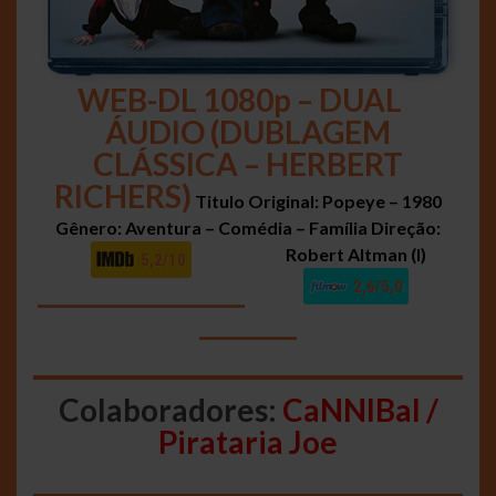
WEB-DL 1080p – DUAL
ÁUDIO (DUBLAGEM
CLÁSSICA – HERBERT
RICHERS)
Titulo Original: Popeye – 1980
Gênero: Aventura – Comédia – Família
Direção:
Robert Altman (I)
5,2/10
_________________
2,6/5,0
________
Colaboradores:
CaNNIBal /
Pirataria Joe