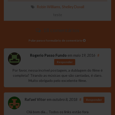
Robin Williams
,
Shelley Duvall
teste
18 comentários
Pular para o formulário de comentário
Rogerio Passo Fundo
em
maio 19, 2016
#
Responder
Por favor, nessa incrível postagem, a dublagem do filme é
completa? Tirando as músicas que são cantadas, é claro.
Muito obrigado pelo excelente filme.
Rafael Vitor
em
outubro 8, 2018
#
Responder
Olá bom dia… Todos os links estão fora