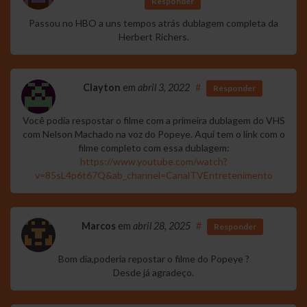
Responder
Passou no HBO a uns tempos atrás dublagem completa da
Herbert Richers.
Clayton
em
abril 3, 2022
#
Responder
Você podia respostar o filme com a primeira dublagem do VHS
com Nelson Machado na voz do Popeye. Aqui tem o link com o
filme completo com essa dublagem:
https://www.youtube.com/watch?
v=85sL4p6t67Q&ab_channel=CanalTVEntretenimento
Marcos
em
abril 28, 2025
#
Responder
Bom dia,poderia repostar o filme do Popeye ?
Desde já agradeço.