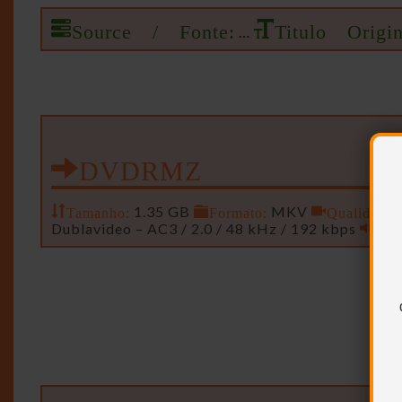
Source / Fonte:
Titulo Origin
…
DVDRMZ
Tamanho:
1.35 GB
Formato:
MKV
Qualidade:
Dublavideo – AC3 / 2.0 / 48 kHz / 192 kbps
Aud