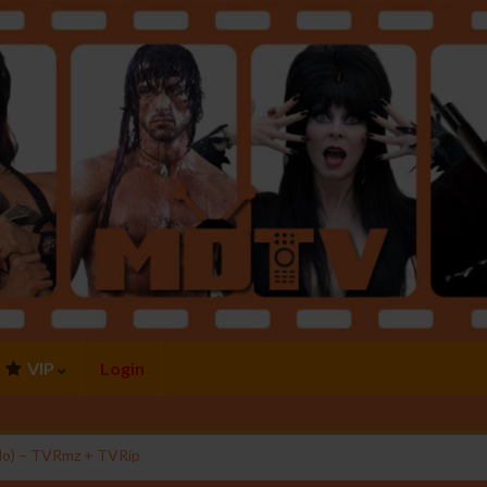
VIP
Login
ado) – TVRmz + TVRip