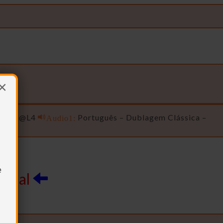
×
 / Main@L4
Audio1:
Português – Dublagem Clássica –
L
e
IBal