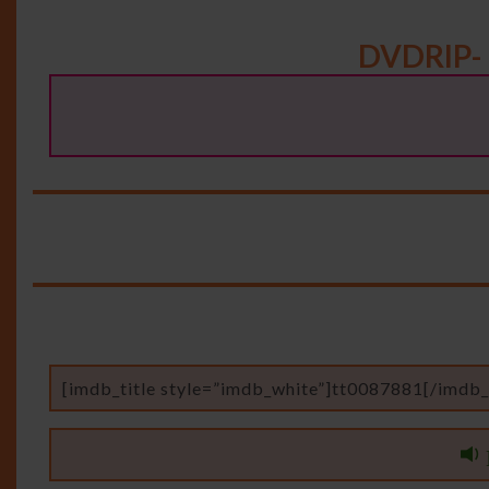
DVDRIP-
[imdb_title style=”imdb_white”]tt0087881[/imdb_t