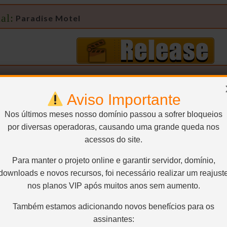
al:
Paradise Motel
Aviso Importante
Nos últimos meses nosso domínio passou a sofrer bloqueios
704×468 – H.264 / AVC / 4:3 / 1.800 Kbps / 29.970 FPS
por diversas operadoras, causando uma grande queda nos
io2:
Inglês – AAC – 2.0 / 48 kHz / 160 kbps
Legenda:
S/
acessos do site.
Para manter o projeto online e garantir servidor, domínio,
downloads e novos recursos, foi necessário realizar um reajust
CaNN
Remasterizador e Uploader
nos planos VIP após muitos anos sem aumento.
Também estamos adicionando novos benefícios para os
assinantes: