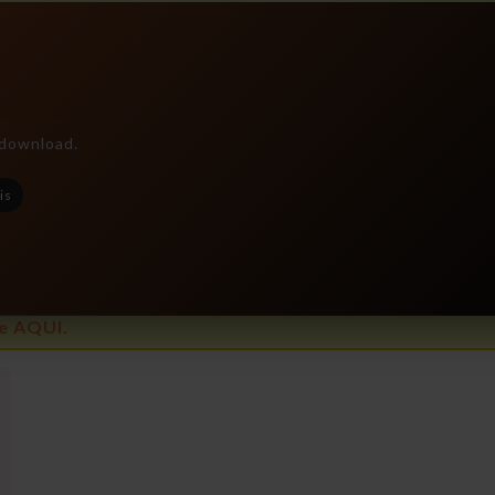
e download.
is
e AQUI.