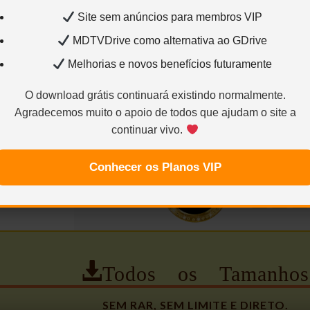
NOTA (CaNNIbal)
Site sem anúncios para membros VIP
MDTVDrive como alternativa ao GDrive
Melhorias e novos benefícios futuramente
O download grátis continuará existindo normalmente.
Agradecemos muito o apoio de todos que ajudam o site a
continuar vivo.
Conhecer os Planos VIP
Todos os Tamanhos
SEM RAR, SEM LIMITE E DIRETO.