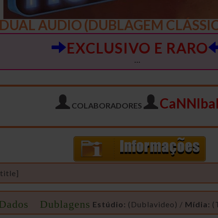
 DUAL AUDIO (DUBLAGEM CLÁSSIC
EXCLUSIVO E RARO
…
CaNNIba
COLABORADORES
itle]
Dados Dublagens
Estúdio:
(Dublavideo) /
Mídia:
(