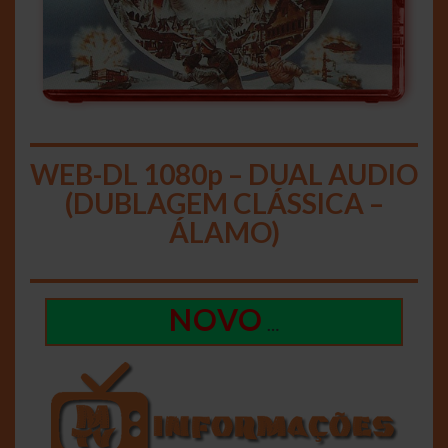
WEB-DL 1080p – DUAL AUDIO
(DUBLAGEM CLÁSSICA –
ÁLAMO)
NOVO
…