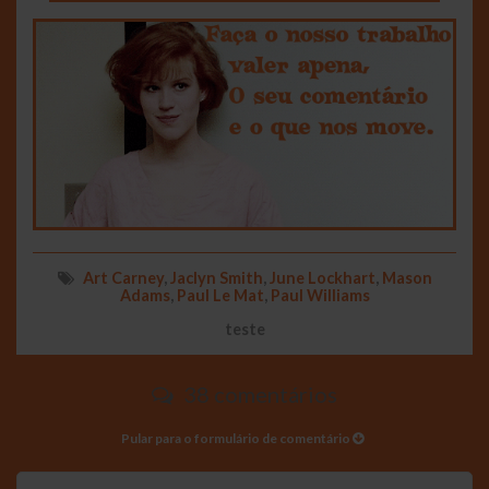
Art Carney
,
Jaclyn Smith
,
June Lockhart
,
Mason
Adams
,
Paul Le Mat
,
Paul Williams
teste
38 comentários
Pular para o formulário de comentário