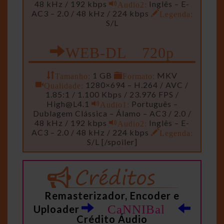
48 kHz / 192 kbps
Audio2:
Inglês – E-
AC3 – 2.0 / 48 kHz / 224 kbps
Legenda:
S/L
WEB-DL 720p
Tamanho:
1 GB
Formato:
MKV
Qualidade:
1280×694 – H.264 / AVC /
1.85:1 / 1.100 Kbps / 23.976 FPS /
High@L4.1
Audio1:
Português –
Dublagem Clássica – Álamo – AC3 / 2.0 /
48 kHz / 192 kbps
Audio2:
Inglês – E-
AC3 – 2.0 / 48 kHz / 224 kbps
Legenda:
S/L [/spoiler]
Remasterizador, Encoder e
CaNNIBal
Uploader
Crédito Áudio