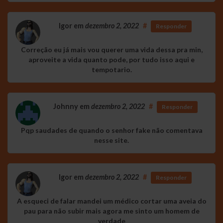
Igor
em
dezembro 2, 2022
#
Responder
Correção eu já mais vou querer uma vida dessa pra min,
aproveite a vida quanto pode, por tudo isso aqui e
tempotario.
Johnny
em
dezembro 2, 2022
#
Responder
Pqp saudades de quando o senhor fake não comentava
nesse site.
Igor
em
dezembro 2, 2022
#
Responder
A esqueci de falar mandei um médico cortar uma aveia do
pau para não subir mais agora me sinto um homem de
verdade