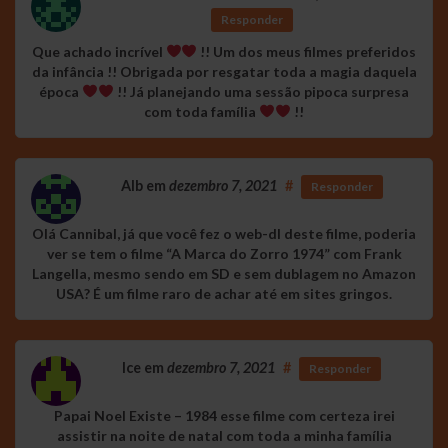
Responder
Que achado incrível
!! Um dos meus filmes preferidos
da infância !! Obrigada por resgatar toda a magia daquela
época
!! Já planejando uma sessão pipoca surpresa
com toda família
!!
Alb
em
dezembro 7, 2021
#
Responder
Olá Cannibal, já que você fez o web-dl deste filme, poderia
ver se tem o filme “A Marca do Zorro 1974” com Frank
Langella, mesmo sendo em SD e sem dublagem no Amazon
USA? É um filme raro de achar até em sites gringos.
Ice
em
dezembro 7, 2021
#
Responder
Papai Noel Existe – 1984 esse filme com certeza irei
assistir na noite de natal com toda a minha família