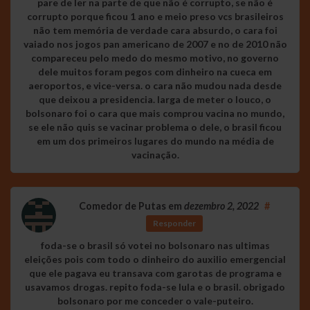
pare de ler na parte de que não é corrupto, se não é
corrupto porque ficou 1 ano e meio preso vcs brasileiros
não tem memória de verdade cara absurdo, o cara foi
vaiado nos jogos pan americano de 2007 e no de 2010 não
compareceu pelo medo do mesmo motivo, no governo
dele muitos foram pegos com dinheiro na cueca em
aeroportos, e vice-versa. o cara não mudou nada desde
que deixou a presidencia. larga de meter o louco, o
bolsonaro foi o cara que mais comprou vacina no mundo,
se ele não quis se vacinar problema o dele, o brasil ficou
em um dos primeiros lugares do mundo na média de
vacinação.
Comedor de Putas
em
dezembro 2, 2022
#
Responder
foda-se o brasil só votei no bolsonaro nas ultimas
eleições pois com todo o dinheiro do auxilio emergencial
que ele pagava eu transava com garotas de programa e
usavamos drogas. repito foda-se lula e o brasil. obrigado
bolsonaro por me conceder o vale-puteiro.