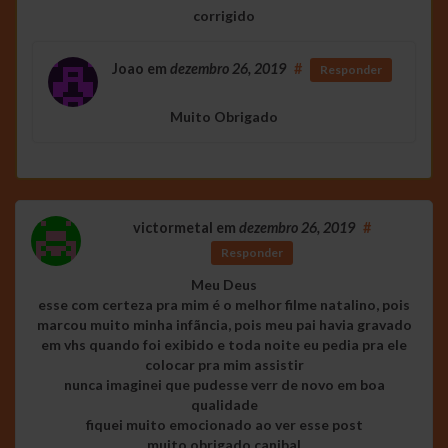
corrigido
Joao
em
dezembro 26, 2019
#
Responder
Muito Obrigado
victormetal
em
dezembro 26, 2019
#
Responder
Meu Deus
esse com certeza pra mim é o melhor filme natalino, pois
marcou muito minha infãncia, pois meu pai havia gravado
em vhs quando foi exibido e toda noite eu pedia pra ele
colocar pra mim assistir
nunca imaginei que pudesse verr de novo em boa
qualidade
fiquei muito emocionado ao ver esse post
muito obrigado canibal