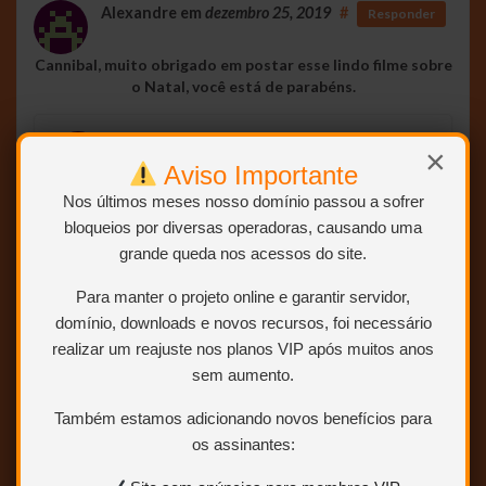
Alexandre
em
dezembro 25, 2019
#
Responder
Cannibal, muito obrigado em postar esse lindo filme sobre
o Natal, você está de parabéns.
Alexandre
em
dezembro 26, 2019
#
×
Aviso Importante
Responder
Nos últimos meses nosso domínio passou a sofrer
Papai Noel Existe – 1984 assisti agora de madrugada,
esse filme é um clássico, uma verdadeira raridade,
bloqueios por diversas operadoras, causando uma
que marcou a minha infância, assisti em 1984 quando
grande queda nos acessos do site.
tinha 9 anos quando passou na Bandeirantes e que
infelizmente eu nem lembrava mais desse filme e se
Para manter o projeto online e garantir servidor,
podemos rever novamente é graças á você Cannibal,
domínio, downloads e novos recursos, foi necessário
você merece todos elogios e parabéns por todos nós,
realizar um reajuste nos planos VIP após muitos anos
que vivemos a nossa infância na década dos anos 80,
sem aumento.
porque se nâo você fosse, nós nunca mais iriamos
assistir novamente esses clássicos que marcaram a
Também estamos adicionando novos benefícios para
nossa infância nos anos 80.
os assinantes:
Alexandre
em
dezembro 27, 2019
#