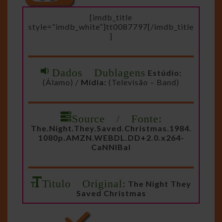
[imdb_title
style=”imdb_white”]tt0087797[/imdb_title
]
Dados Dublagens
Estúdio:
(Álamo) /
Mídia:
(Televisão – Band)
Source / Fonte:
The.Night.They.Saved.Christmas.1984.
1080p.AMZN.WEBDL.DD+2.0.x264-
CaNNIBal
Titulo Original:
The Night They
Saved Christmas