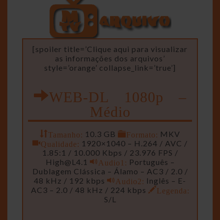
[spoiler title=’Clique aqui para visualizar
as informações dos arquivos’
style=’orange’ collapse_link=’true’]
WEB-DL 1080p –
Médio
Tamanho:
10.3 GB
Formato:
MKV
Qualidade:
1920×1040 – H.264 / AVC /
1.85:1 / 10.000 Kbps / 23.976 FPS /
High@L4.1
Audio1:
Português –
Dublagem Clássica – Álamo – AC3 / 2.0 /
48 kHz / 192 kbps
Audio2:
Inglês – E-
AC3 – 2.0 / 48 kHz / 224 kbps
Legenda:
S/L