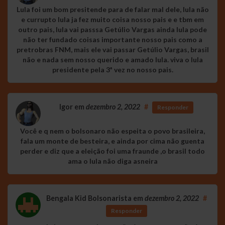
Lula foi um bom presitende para de falar mal dele, lula não
e currupto lula ja fez muito coisa nosso pais e e tbm em
outro pais, lula vai passsa Getúlio Vargas ainda lula pode
não ter fundado coisas importante nosso pais como a
pretrobras FNM, mais ele vai passar Getúlio Vargas, brasil
não e nada sem nosso querido e amado lula. viva o lula
presidente pela 3ª vez no nosso pais.
Igor
em
dezembro 2, 2022
#
Responder
Você e q nem o bolsonaro não espeita o povo brasileira,
fala um monte de besteira, e ainda por cima não guenta
perder e diz que a eleição foi uma fraunde ,o brasil todo
ama o lula não diga asneira
Bengala Kid Bolsonarista
em
dezembro 2, 2022
#
Responder