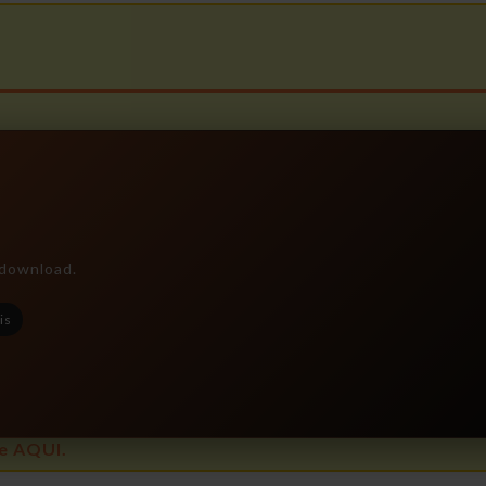
e download.
is
e AQUI.