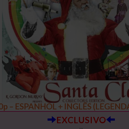
0p – ESPANHOL + INGLÊS (LEGEN
EXCLUSIVO
…