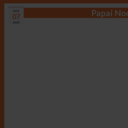
Papai Noe
DEZ
07
2020