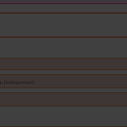
a:
(Indisponivel)