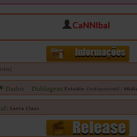
CaNNIbal
itle]
Dados Dublagens
Estúdio:
(Indisponivel) /
Mídi
al:
Santa Claus