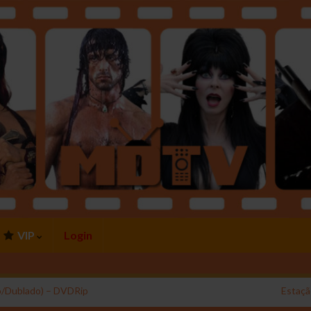
VIP
Login
io/Dublado) – DVDRip
Estaçã