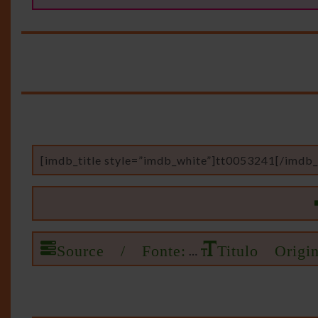
[imdb_title style=”imdb_white”]tt0053241[/imdb_t
Source / Fonte:
Titulo Origin
…