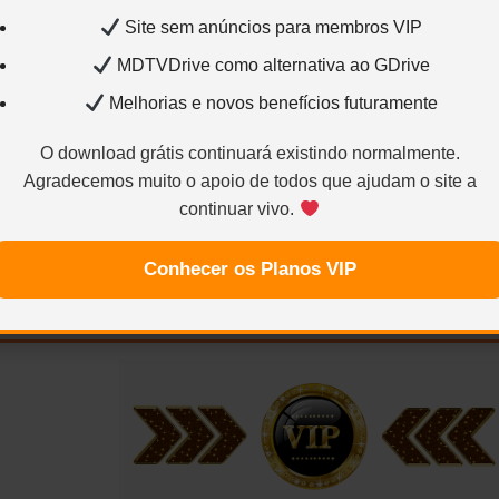
CaNNIBal
der
Tradução: Legend
Site sem anúncios para membros VIP
MDTVDrive como alternativa ao GDrive
Melhorias e novos benefícios futuramente
NOTA (CaNNIbal)
O download grátis continuará existindo normalmente.
Agradecemos muito o apoio de todos que ajudam o site a
continuar vivo.
Conhecer os Planos VIP