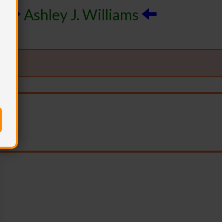
Ashley J. Williams
a
…