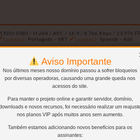
1920×1080 – H.264 / AVC / 16:9 / 8.766 Kbps / 23.976 
Legenda1:
Português – SRT
Legenda2:
Spanish – ASS
Aviso Importante
Nos últimos meses nosso domínio passou a sofrer bloqueios
1920×1080 – H.264 / AVC / 16:9 / 2.200 Kbps / 23.976 F
 kbps
Legenda1:
Português – SRT
Legenda2:
Spanish – 
por diversas operadoras, causando uma grande queda nos
acessos do site.
Para manter o projeto online e garantir servidor, domínio,
downloads e novos recursos, foi necessário realizar um reajust
0×720 – H.264 / AVC / 16:9 / 1.100 Kbps / 23.976 FPS /
nos planos VIP após muitos anos sem aumento.
Legenda1:
Português – SRT
Legenda2:
Spanish – ASS
Também estamos adicionando novos benefícios para os
assinantes: