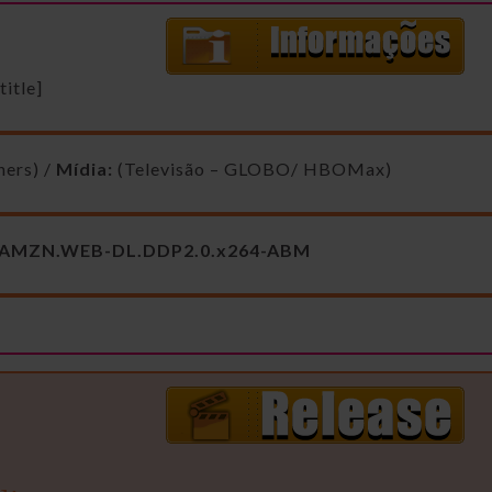
itle]
hers) /
Mídia:
(Televisão – GLOBO/ HBOMax)
p.AMZN.WEB-DL.DDP2.0.x264-ABM