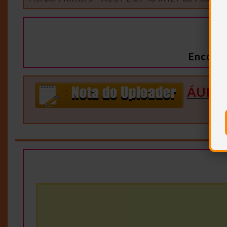
Encode
ÁUDI