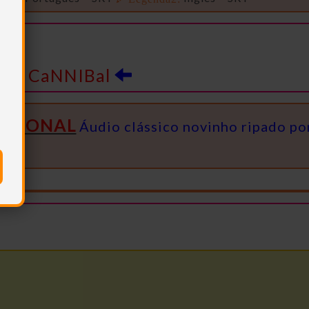
CaNNIBal
o
ICIONAL
Áudio clássico novinho ripado po