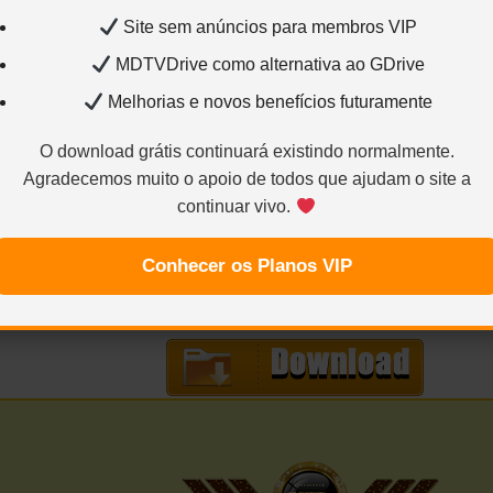
Site sem anúncios para membros VIP
MDTVDrive como alternativa ao GDrive
Melhorias e novos benefícios futuramente
CaNNIBal
r e Uploader
Crédito Áudi
O download grátis continuará existindo normalmente.
Agradecemos muito o apoio de todos que ajudam o site a
OS
VIDEOS
AD
Áudio 100% DO HBOMax
….
continuar vivo.
da HBOMax
Conhecer os Planos VIP