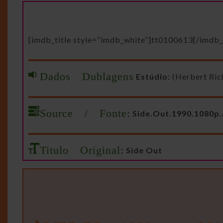
[imdb_title style=”imdb_white”]tt0100613[/imdb_t
Dados Dublagens
Estúdio:
(Herbert Ric
Source / Fonte:
Side.Out.1990.1080
Titulo Original:
Side Out