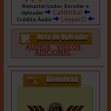
Remasterizador, Encoder e
CaNNIBal
Uploader
LepparD
Crédito Áudio
ÁUDIOS
VIDEOS
…
…
ADICIONAL
…