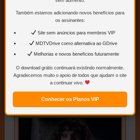
sem aumento.
os links de download, eles são:
OneDrive, MEGA, GDRIVE,
Também estamos adicionando novos benefícios para
Uptobox e 1fichier.
os assinantes:
Site sem anúncios para membros VIP
MDTVDrive como alternativa ao GDrive
Melhorias e novos benefícios futuramente
O download grátis continuará existindo normalmente.
Agradecemos muito o apoio de todos que ajudam o site
a continuar vivo.
Em uma pós-apocalíptica Nova Iorque,
um policial se infiltra no Bronx, que se
tornou um campo de batalha entre
Conhecer os Planos VIP
várias gangues sanguinárias.