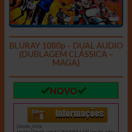
BLURAY 1080p – DUAL AUDIO
(DUBLAGEM CLÁSSICA –
MAGA)
NOVO
…
[imdb_title
style=”imdb_white”]tt0085124[/imdb_title