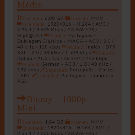
Médio
Tamanho:
6.88 GB
Formato:
MKV
Qualidade:
1920×816 – H.264 / AVC /
2.35:1 / 8.635 Kbps / 23.976 FPS /
High@L4.1
Audio1:
Português –
Dublagem Clássica – MAGA – AC3 / 2.0 /
48 kHz / 128 kbps
Audio2:
Inglês – DTS
XXL – 2.0 / 48 kHz / 1.509 kbps
Audio3:
Italian – AC3 / 1.0 / 48 kHz / 192 kbps
Audio4:
German – AC3 / 1.0 / 48 kHz /
192 kbps
Legenda1:
Português – Cortes
– SRT
Legenda2:
Português – Completo –
PGS
Bluray 1080p –
Mini
Tamanho:
1.84 GB
Formato:
MKV
Qualidade:
1920×816 – H.264 / AVC /
2.35:1 / 2.200 Kbps / 23.976 FPS /