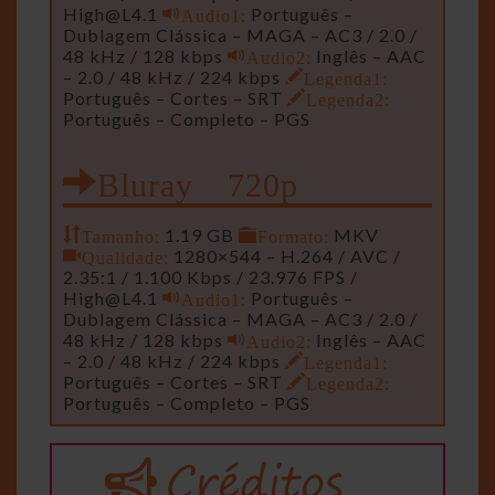
High@L4.1
Audio1:
Português –
Dublagem Clássica – MAGA – AC3 / 2.0 /
48 kHz / 128 kbps
Audio2:
Inglês – AAC
– 2.0 / 48 kHz / 224 kbps
Legenda1:
Português – Cortes – SRT
Legenda2:
Português – Completo – PGS
Bluray 720p
Tamanho:
1.19 GB
Formato:
MKV
Qualidade:
1280×544 – H.264 / AVC /
2.35:1 / 1.100 Kbps / 23.976 FPS /
High@L4.1
Audio1:
Português –
Dublagem Clássica – MAGA – AC3 / 2.0 /
48 kHz / 128 kbps
Audio2:
Inglês – AAC
– 2.0 / 48 kHz / 224 kbps
Legenda1:
Português – Cortes – SRT
Legenda2:
Português – Completo – PGS