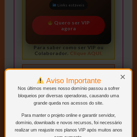
Links estáveis
Quero ser VIP
agora
Para saber como ser VIP ou
Colaborador.
Clique AQUI.
×
Aviso Importante
Nos últimos meses nosso domínio passou a sofrer
bloqueios por diversas operadoras, causando uma
grande queda nos acessos do site.
Para manter o projeto online e garantir servidor,
Clique no botão
BAIXAR
domínio, downloads e novos recursos, foi necessário
“BAIXAR” e você será
realizar um reajuste nos planos VIP após muitos anos
redirecionado para a página com