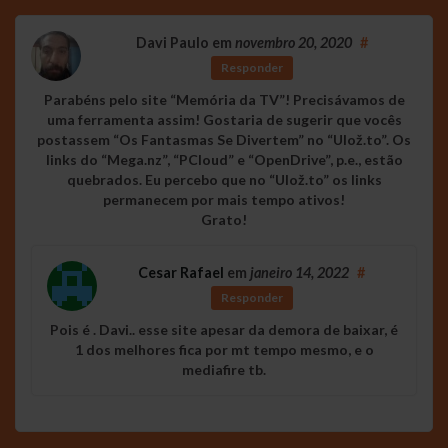
Davi Paulo
em
novembro 20, 2020
#
Responder
Parabéns pelo site “Memória da TV”! Precisávamos de
uma ferramenta assim! Gostaria de sugerir que vocês
postassem “Os Fantasmas Se Divertem” no “Ulož.to”. Os
links do “Mega.nz”, “PCloud” e “OpenDrive”, p.e., estão
quebrados. Eu percebo que no “Ulož.to” os links
permanecem por mais tempo ativos!
Grato!
Cesar Rafael
em
janeiro 14, 2022
#
Responder
Pois é . Davi.. esse site apesar da demora de baixar, é
1 dos melhores fica por mt tempo mesmo, e o
mediafire tb.