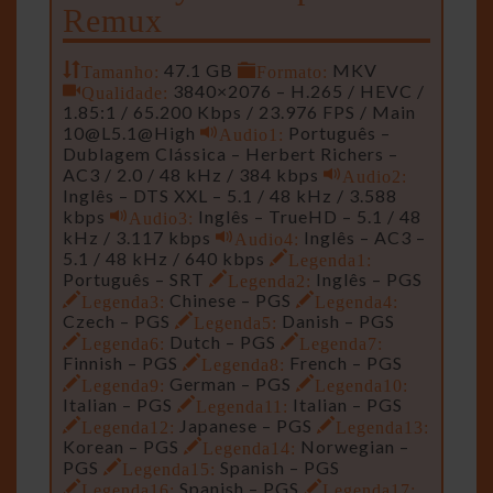
Remux
Tamanho:
47.1 GB
Formato:
MKV
Qualidade:
3840×2076 – H.265 / HEVC /
1.85:1 / 65.200 Kbps / 23.976 FPS / Main
10@L5.1
@High
Audio1:
Português –
Dublagem Clássica – Herbert Richers –
AC3 / 2.0 / 48 kHz / 384 kbps
Audio2:
Inglês – DTS XXL – 5.1 / 48 kHz / 3.588
kbps
Audio3:
Inglês – TrueHD – 5.1 / 48
kHz / 3.117 kbps
Audio4:
Inglês – AC3 –
5.1 / 48 kHz / 640 kbps
Legenda1:
Português – SRT
Legenda2:
Inglês – PGS
Legenda3:
Chinese – PGS
Legenda4:
Czech – PGS
Legenda5:
Danish – PGS
Legenda6:
Dutch – PGS
Legenda7:
Finnish – PGS
Legenda8:
French – PGS
Legenda9:
German – PGS
Legenda10:
Italian – PGS
Legenda11:
Italian – PGS
Legenda12:
Japanese – PGS
Legenda13:
Korean – PGS
Legenda14:
Norwegian –
PGS
Legenda15:
Spanish – PGS
Legenda16:
Spanish – PGS
Legenda17: