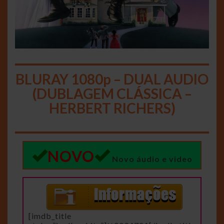
BLURAY 1080p – DUAL AUDIO
(DUBLAGEM CLÁSSICA –
HERBERT RICHERS)
NOVO
Novo áudio e video
[imdb_title