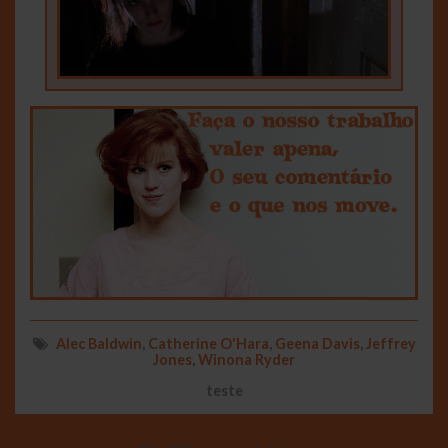
Alec Baldwin
,
Catherine O'Hara
,
Geena Davis
,
Jeffrey
Jones
,
Winona Ryder
teste