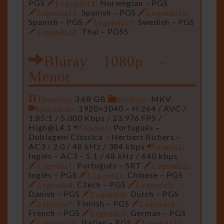
PGS
Legenda14:
Norwegian – PGS
Legenda15:
Spanish – PGS
Legenda16:
Spanish – PGS
Legenda17:
Swedish – PGS
Legenda18:
Thai – PGSS
Bluray 1080p –
Menor
Tamanho:
3.68 GB
Formato:
MKV
Qualidade:
1920×1040 – H.264 / AVC /
1.85:1 / 5.000 Kbps / 23.976 FPS /
High@L4.1
Audio1:
Português –
Dublagem Clássica – Herbert Richers –
AC3 / 2.0 / 48 kHz / 384 kbps
Audio2:
Inglês – AC3 – 5.1 / 48 kHz / 640 kbps
Legenda1:
Português – SRT
Legenda2:
Inglês – PGS
Legenda3:
Chinese – PGS
Legenda4:
Czech – PGS
Legenda5:
Danish – PGS
Legenda6:
Dutch – PGS
Legenda7:
Finnish – PGS
Legenda8:
French – PGS
Legenda9:
German – PGS
Legenda10:
Italian – PGS
Legenda11: