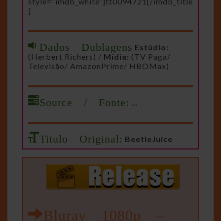
style=”imdb_white”]tt0094721[/imdb_title
]
Dados Dublagens
Estúdio:
(Herbert Richers) /
Mídia:
(TV Paga/
Televisão/ AmazonPrime/ HBOMax)
Source / Fonte:
…
Titulo Original:
BeetleJuice
Bluray 1080p –