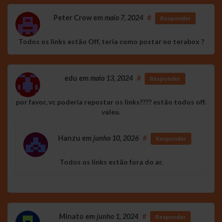
Peter Crow
em
maio 7, 2024
#
Responder
Todos os links estão Off, teria como postar no terabox ?
edu
em
maio 13, 2024
#
Responder
por favor, vc poderia repostar os links???? estão todos off.
valeu.
Hanzu
em
junho 10, 2026
#
Responder
Todos os links estão fora do ar.
Minato
em
junho 1, 2024
#
Responder