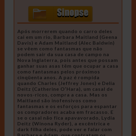
Após morrerem quando o carro deles
cai em um rio, Barbara Maitland (Geena
Davis) e Adam Maitland (Alec Baldwin)
se vêem como fantasmas que não
podem sair da sua casa de campo na
Nova Inglaterra, pois antes que possam
ganhar suas asas têm que ocupar a casa
como fantasmas pelos próximos
cinqüenta anos. A paz é rompida
quando Charles (Jeffrey Jones) e Delia
Deitz (Catherine O’Hara), um casal de
novos-ricos, compra a casa. Mas os
Maitland são inofensivos como
fantasmas e os esforços para espantar
os compradores acaba em fracasso. E
se o casal não fica apavavorado, Lydia
Deitz (Winona Ryder), a excêntrica e
dark filha deles, pode ver e falar com
Barbara e Adam, que contratam os