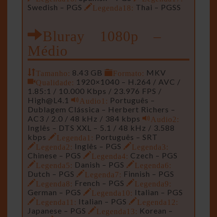
Swedish – PGS
Legenda18:
Thai – PGSS
Bluray 1080p –
Médio
Tamanho:
8.43 GB
Formato:
MKV
Qualidade:
1920×1040 – H.264 / AVC /
1.85:1 / 10.000 Kbps / 23.976 FPS /
High@L4.1
Audio1:
Português –
Dublagem Clássica – Herbert Richers –
AC3 / 2.0 / 48 kHz / 384 kbps
Audio2:
Inglês – DTS XXL – 5.1 / 48 kHz / 3.588
kbps
Legenda1:
Português – SRT
Legenda2:
Inglês – PGS
Legenda3:
Chinese – PGS
Legenda4:
Czech – PGS
Legenda5:
Danish – PGS
Legenda6:
Dutch – PGS
Legenda7:
Finnish – PGS
Legenda8:
French – PGS
Legenda9:
German – PGS
Legenda10:
Italian – PGS
Legenda11:
Italian – PGS
Legenda12:
Japanese – PGS
Legenda13:
Korean –