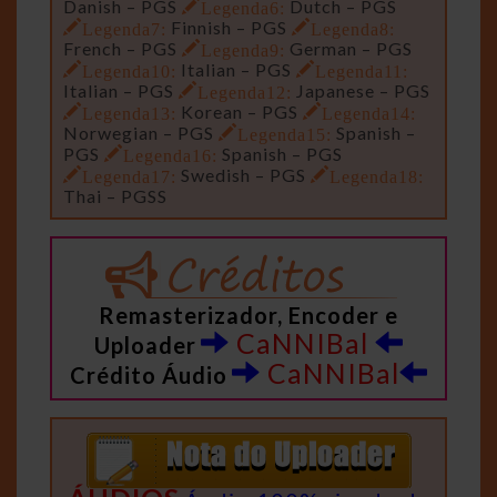
Danish – PGS
Legenda6:
Dutch – PGS
Legenda7:
Finnish – PGS
Legenda8:
French – PGS
Legenda9:
German – PGS
Legenda10:
Italian – PGS
Legenda11:
Italian – PGS
Legenda12:
Japanese – PGS
Legenda13:
Korean – PGS
Legenda14:
Norwegian – PGS
Legenda15:
Spanish –
PGS
Legenda16:
Spanish – PGS
Legenda17:
Swedish – PGS
Legenda18:
Thai – PGSS
Remasterizador, Encoder e
CaNNIBal
Uploader
CaNNIBal
Crédito Áudio