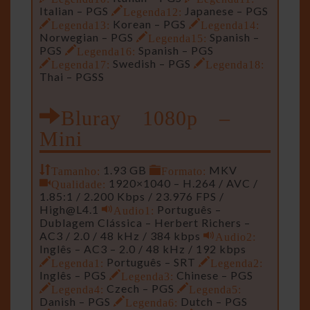
Italian – PGS
Legenda12:
Japanese – PGS
Legenda13:
Korean – PGS
Legenda14:
Norwegian – PGS
Legenda15:
Spanish –
PGS
Legenda16:
Spanish – PGS
Legenda17:
Swedish – PGS
Legenda18:
Thai – PGSS
Bluray 1080p –
Mini
Tamanho:
1.93 GB
Formato:
MKV
Qualidade:
1920×1040 – H.264 / AVC /
1.85:1 / 2.200 Kbps / 23.976 FPS /
High@L4.1
Audio1:
Português –
Dublagem Clássica – Herbert Richers –
AC3 / 2.0 / 48 kHz / 384 kbps
Audio2:
Inglês – AC3 – 2.0 / 48 kHz / 192 kbps
Legenda1:
Português – SRT
Legenda2:
Inglês – PGS
Legenda3:
Chinese – PGS
Legenda4:
Czech – PGS
Legenda5:
Danish – PGS
Legenda6:
Dutch – PGS