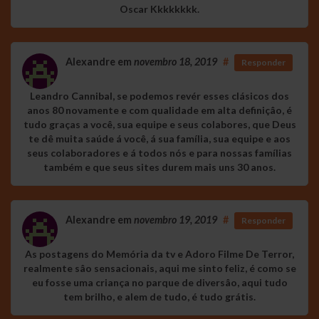
Oscar Kkkkkkkk.
Alexandre
em
novembro 18, 2019
#
Responder
Leandro Cannibal, se podemos revér esses clásicos dos
anos 80 novamente e com qualidade em alta definiçâo, é
tudo graças a você, sua equipe e seus colabores, que Deus
te dê muita saúde á você, á sua família, sua equipe e aos
seus colaboradores e á todos nós e para nossas famílias
também e que seus sites durem mais uns 30 anos.
Alexandre
em
novembro 19, 2019
#
Responder
As postagens do Memória da tv e Adoro Filme De Terror,
realmente sâo sensacionais, aqui me sinto feliz, é como se
eu fosse uma criança no parque de diversâo, aqui tudo
tem brilho, e alem de tudo, é tudo grátis.