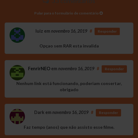
33 comentários
Pular para o formulário de comentário
luiz
em
novembro 16, 2019
#
Responder
Opçao sem RAR esta invalida
FenrirNEO
em
novembro 16, 2019
#
Responder
Nenhum link está funcionando, poderiam consertar,
obrigado
Dark
em
novembro 16, 2019
#
Responder
Faz tempo (anos) que não assisto esse filme.