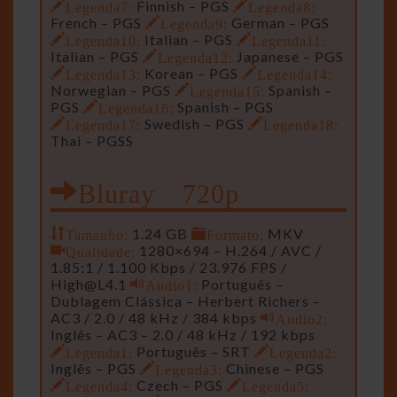
Legenda7:
Finnish – PGS
Legenda8:
French – PGS
Legenda9:
German – PGS
Legenda10:
Italian – PGS
Legenda11:
Italian – PGS
Legenda12:
Japanese – PGS
Legenda13:
Korean – PGS
Legenda14:
Norwegian – PGS
Legenda15:
Spanish –
PGS
Legenda16:
Spanish – PGS
Legenda17:
Swedish – PGS
Legenda18:
Thai – PGSS
Bluray 720p
Tamanho:
1.24 GB
Formato:
MKV
Qualidade:
1280×694 – H.264 / AVC /
1.85:1 / 1.100 Kbps / 23.976 FPS /
High@L4.1
Audio1:
Português –
Dublagem Clássica – Herbert Richers –
AC3 / 2.0 / 48 kHz / 384 kbps
Audio2:
Inglês – AC3 – 2.0 / 48 kHz / 192 kbps
Legenda1:
Português – SRT
Legenda2:
Inglês – PGS
Legenda3:
Chinese – PGS
Legenda4:
Czech – PGS
Legenda5: