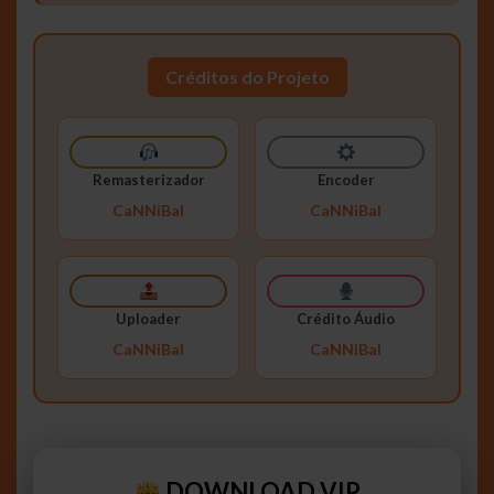
Créditos do Projeto
Remasterizador
Encoder
CaNNiBal
CaNNiBal
Uploader
Crédito Áudio
CaNNiBal
CaNNiBal
DOWNLOAD VIP