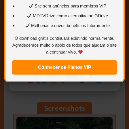
Site sem anúncios para membros VIP
MDTVDrive como alternativa ao GDrive
Melhorias e novos benefícios futuramente
DOWNLOAD GRÁTIS
O download grátis continuará existindo normalmente.
Acesso padrão com redirecionamento
Agradecemos muito o apoio de todos que ajudam o site
BAIXAR AGORA
a continuar vivo.
Clique para acessar os links disponíveis
Conhecer os Planos VIP
Screenshots