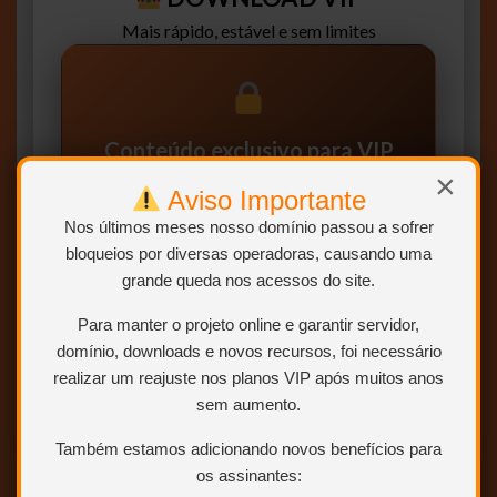
Mais rápido, estável e sem limites
Conteúdo exclusivo para VIP
×
Você precisa ser
Usuário VIP
para visualizar os
Aviso Importante
links de download.
Nos últimos meses nosso domínio passou a sofrer
bloqueios por diversas operadoras, causando uma
Sem limites
Mais velocidade
grande queda nos acessos do site.
Links estáveis
Para manter o projeto online e garantir servidor,
domínio, downloads e novos recursos, foi necessário
Quero ser VIP agora
realizar um reajuste nos planos VIP após muitos anos
sem aumento.
Sem limites, sem dor de cabeça e ajuda o site
Também estamos adicionando novos benefícios para
os assinantes: