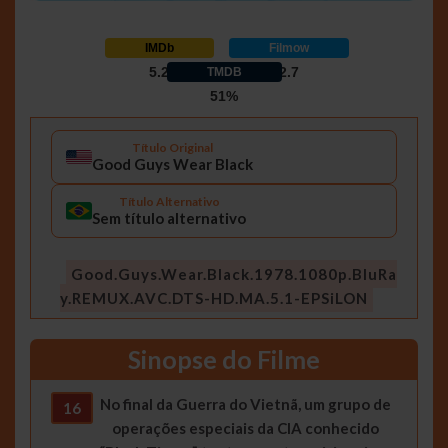
IMDb
Filmow
5.2
2.7
TMDB
51%
Título Original
Good Guys Wear Black
Título Alternativo
Sem título alternativo
Good.Guys.Wear.Black.1978.1080p.BluRa
y.REMUX.AVC.DTS-HD.MA.5.1-EPSiLON
Sinopse do Filme
No final da Guerra do Vietnã, um grupo de
16
operações especiais da CIA conhecido