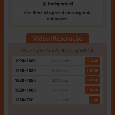
Indisponível
Esse filme não possui uma segunda
dublagem.
Video/Resolução
AVC • 16:9 • 23.976 FPS •
High@L4.1
1920×1080
25.000 kbps
19.8 GB
1920×1080
9.000 kbps
8.83 GB
1920×1080
4.500 kbps
3.58 GB
1920×1080
2.200 kbps
1.74 GB
1280×720
1.100 kbps
1 GB