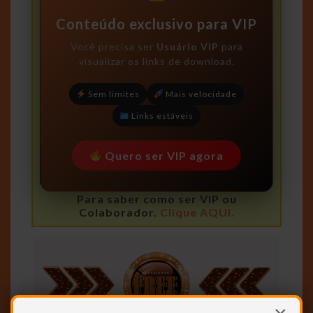
Conteúdo exclusivo para VIP
Você precisa ser
Usuário VIP
para
visualizar os links de download.
Sem limites
Mais velocidade
Links estáveis
Quero ser VIP agora
Para saber como ser VIP ou
Colaborador.
Clique AQUI.