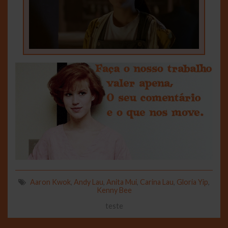
Aaron Kwok
,
Andy Lau
,
Anita Mui
,
Carina Lau
,
Gloria Yip
,
Kenny Bee
teste