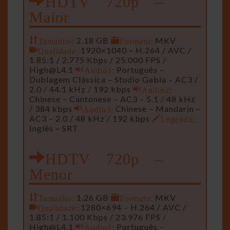
Maior
Tamanho:
2.18 GB
Formato:
MKV
Qualidade:
1920×1040 – H.264 / AVC /
1.85:1 / 2.775 Kbps / 25.000 FPS /
High@L4.1
Audio1:
Português –
Dublagem Clássica – Studio Gabia – AC3 /
2.0 / 44.1 kHz / 192 kbps
Audio2:
Chinese – Cantonese – AC3 – 5.1 / 48 kHz
/ 384 kbps
Audio3:
Chinese – Mandarin –
AC3 – 2.0 / 48 kHz / 192 kbps
Legenda:
Inglês – SRT
HDTV 720p –
Menor
Tamanho:
1.26 GB
Formato:
MKV
Qualidade:
1280×694 – H.264 / AVC /
1.85:1 / 1.100 Kbps / 23.976 FPS /
High@L4.1
Audio1:
Português –