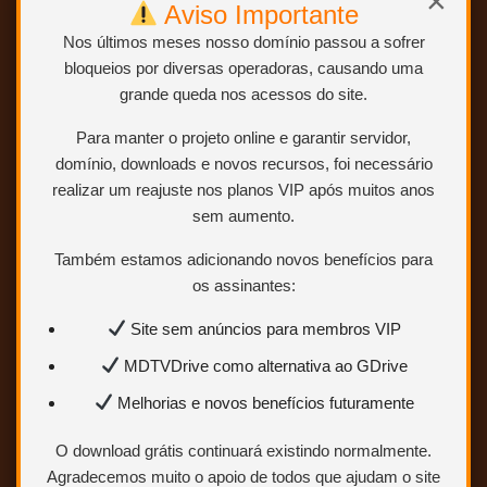
×
Aviso Importante
Nos últimos meses nosso domínio passou a sofrer
bloqueios por diversas operadoras, causando uma
TODOS OS
grande queda nos acessos do site.
TAMANHOS
Para manter o projeto online e garantir servidor,
domínio, downloads e novos recursos, foi necessário
Clique no botão acima
BAIXAR
realizar um reajuste nos planos VIP após muitos anos
sem aumento.
“BAIXAR” e você será redirecionado para a
página com os links de download, eles são:
Também estamos adicionando novos benefícios para
GDrive, OneDrive, MEGA, 1fichier,
MixDrop e Uploaded.
os assinantes:
Site sem anúncios para membros VIP
MDTVDrive como alternativa ao GDrive
Melhorias e novos benefícios futuramente
Chin e Siu são parceiros nas artes
marciais e no amor, pois vivem um
triângulo amoroso com a bela Yiu. eles
O download grátis continuará existindo normalmente.
enfrentam um perigoso assassino,
Agradecemos muito o apoio de todos que ajudam o site