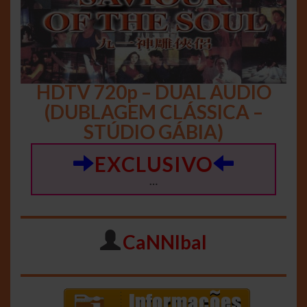
HDTV 720p – DUAL AUDIO
(DUBLAGEM CLÁSSICA –
STÚDIO GÁBIA)
EXCLUSIVO
…
CaNNIbal