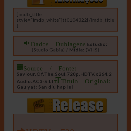
[imdb_title
style=”imdb_white”]tt0104322[/imdb_title
]
Dados Dublagens
Estúdio:
(Studio Gabia) /
Mídia:
(VHS)
Source / Fonte:
Saviour.Of.The.Soul.720p.HDTV.x264.2
Titulo Original:
Audio.AC3-SILI
Gau yat: San diu hap lui
HDTV 720p –