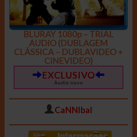
BLURAY 1080p – TRIAL
AUDIO (DUBLAGEM
CLÁSSICA – DUBLAVIDEO +
CINEVIDEO)
EXCLUSIVO
Àudio novo
CaNNIbal