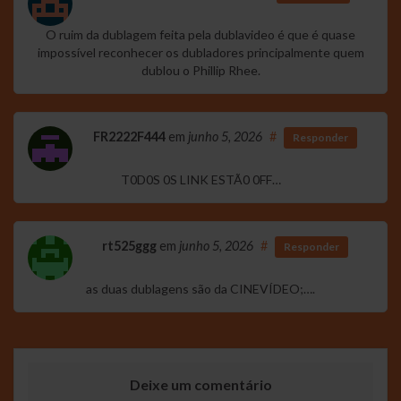
O ruim da dublagem feita pela dublavideo é que é quase
impossível reconhecer os dubladores principalmente quem
dublou o Phillip Rhee.
FR2222F444
em
junho 5, 2026
#
Responder
T0D0S 0S LINK ESTÃ0 0FF…
rt525ggg
em
junho 5, 2026
#
Responder
as duas dublagens são da CINEVÍDEO;….
Deixe um comentário