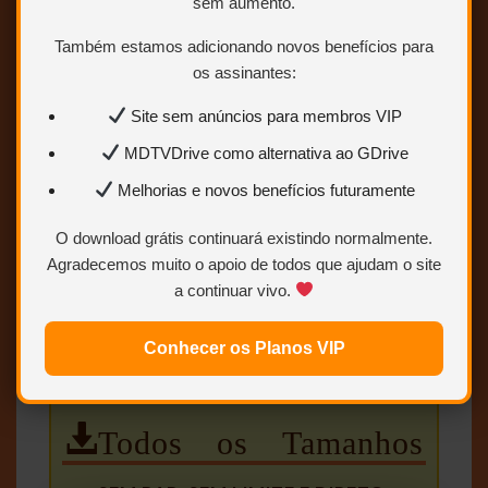
NOTA (CaNNIbal)
sem aumento.
…
Também estamos adicionando novos benefícios para
os assinantes:
Site sem anúncios para membros VIP
MDTVDrive como alternativa ao GDrive
Melhorias e novos benefícios futuramente
O download grátis continuará existindo normalmente.
Agradecemos muito o apoio de todos que ajudam o site
a continuar vivo.
Conhecer os Planos VIP
Todos os Tamanhos