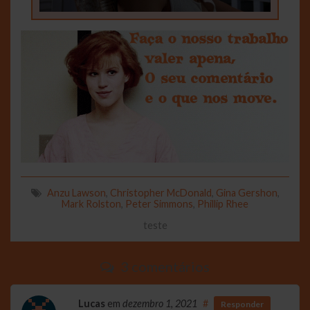
Anzu Lawson
,
Christopher McDonald
,
Gina Gershon
,
Mark Rolston
,
Peter Simmons
,
Phillip Rhee
teste
3 comentários
Lucas
em
dezembro 1, 2021
#
Responder