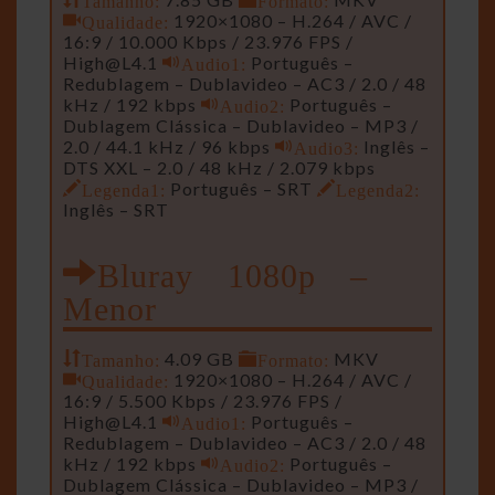
Qualidade:
1920×1080 – H.264 / AVC /
16:9 / 10.000 Kbps / 23.976 FPS /
High@L4.1
Audio1:
Português –
Redublagem – Dublavideo – AC3 / 2.0 / 48
kHz / 192 kbps
Audio2:
Português –
Dublagem Clássica – Dublavideo – MP3 /
2.0 / 44.1 kHz / 96 kbps
Audio3:
Inglês –
DTS XXL – 2.0 / 48 kHz / 2.079 kbps
Legenda1:
Português – SRT
Legenda2:
Inglês – SRT
Bluray 1080p –
Menor
Tamanho:
4.09 GB
Formato:
MKV
Qualidade:
1920×1080 – H.264 / AVC /
16:9 / 5.500 Kbps / 23.976 FPS /
High@L4.1
Audio1:
Português –
Redublagem – Dublavideo – AC3 / 2.0 / 48
kHz / 192 kbps
Audio2:
Português –
Dublagem Clássica – Dublavideo – MP3 /