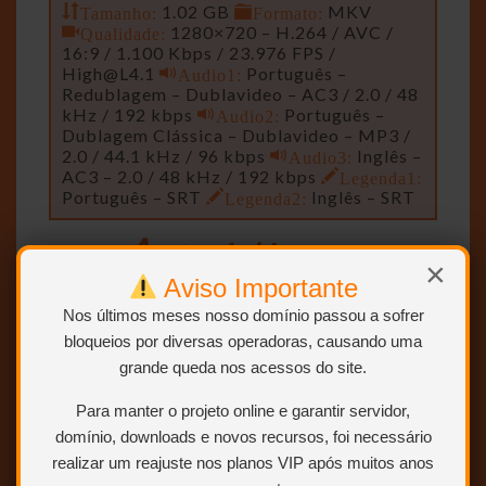
Tamanho:
1.02 GB
Formato:
MKV
Qualidade:
1280×720 – H.264 / AVC /
16:9 / 1.100 Kbps / 23.976 FPS /
High@L4.1
Audio1:
Português –
Redublagem – Dublavideo – AC3 / 2.0 / 48
kHz / 192 kbps
Audio2:
Português –
Dublagem Clássica – Dublavideo – MP3 /
2.0 / 44.1 kHz / 96 kbps
Audio3:
Inglês –
AC3 – 2.0 / 48 kHz / 192 kbps
Legenda1:
Português – SRT
Legenda2:
Inglês – SRT
×
Aviso Importante
Remasterizador, Encoder e
Nos últimos meses nosso domínio passou a sofrer
CaNNIBal
Uploader
bloqueios por diversas operadoras, causando uma
grande queda nos acessos do site.
Sparrow
Crédito Áudio
Para manter o projeto online e garantir servidor,
domínio, downloads e novos recursos, foi necessário
realizar um reajuste nos planos VIP após muitos anos