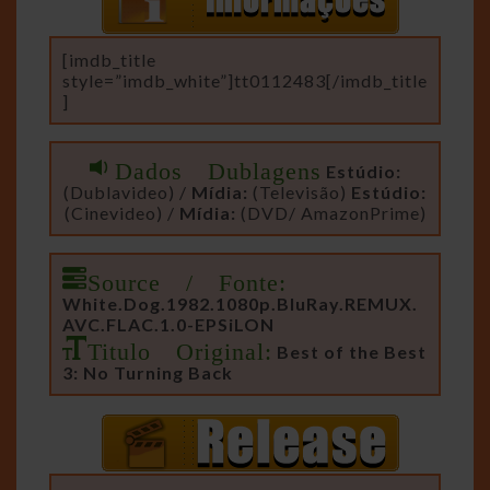
[imdb_title
style=”imdb_white”]tt0112483[/imdb_title
]
Dados Dublagens
Estúdio:
(Dublavideo) /
Mídia:
(Televisão)
Estúdio:
(Cinevideo) /
Mídia:
(DVD/ AmazonPrime)
Source / Fonte:
White.Dog.1982.1080p.BluRay.REMUX.
AVC.FLAC.1.0-EPSiLON
Titulo Original:
Best of the Best
3: No Turning Back