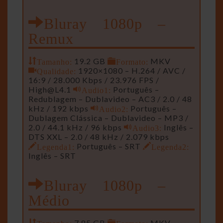
Bluray 1080p –
Remux
Tamanho:
19.2 GB
Formato:
MKV
Qualidade:
1920×1080 – H.264 / AVC /
16:9 / 28.000 Kbps / 23.976 FPS /
High@L4.1
Audio1:
Português –
Redublagem – Dublavideo – AC3 / 2.0 / 48
kHz / 192 kbps
Audio2:
Português –
Dublagem Clássica – Dublavideo – MP3 /
2.0 / 44.1 kHz / 96 kbps
Audio3:
Inglês –
DTS XXL – 2.0 / 48 kHz / 2.079 kbps
Legenda1:
Português – SRT
Legenda2:
Inglês – SRT
Bluray 1080p –
Médio
Tamanho:
7.85 GB
Formato:
MKV