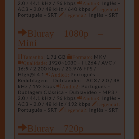
2.0 / 44.1 kHz / 96 kbps
Audio3:
Inglês –
AC3 – 2.0 / 48 kHz / 640 kbps
Legenda1:
Português – SRT
Legenda2:
Inglês – SRT
Bluray 1080p –
Mini
Tamanho:
1.71 GB
Formato:
MKV
Qualidade:
1920×1080 – H.264 / AVC /
16:9 / 2.200 Kbps / 23.976 FPS /
High@L4.1
Audio1:
Português –
Redublagem – Dublavideo – AC3 / 2.0 / 48
kHz / 192 kbps
Audio2:
Português –
Dublagem Clássica – Dublavideo – MP3 /
2.0 / 44.1 kHz / 96 kbps
Audio3:
Inglês –
AC3 – 2.0 / 48 kHz / 192 kbps
Legenda1:
Português – SRT
Legenda2:
Inglês – SRT
Bluray 720p