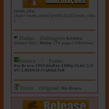
[imdb_title
style=”imdb_white”]tt0053221[/imdb_title
]
Dados Dublagens
Estúdio:
(Delart Rio) /
Mídia:
(TV paga / HBOmax)
Source / Fonte:
Rio.Bravo.1959.BluRay.1080p.FLAC.1.0.
VC-1.REMUX-FraMeSToR
Titulo Original:
Rio Bravo