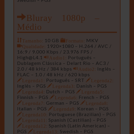
Bluray 1080p –
Médio
Tamanho:
10 GB
Formato:
MKV
Qualidade:
1920×1080 – H.264 / AVC /
16:9 / 9.000 Kbps / 23.976 FPS /
High@L4.1
Audio1:
Português –
Dublagem Clássica – Delart Rio – AC3 /
2.0 / 48 kHz / 384 kbps
Audio2:
Inglês –
FLAC – 1.0 / 48 kHz / 620 kbps
Legenda1:
Português – SRT
Legenda2:
Inglês – PGS
Legenda3:
Danish – PGS
Legenda4:
Dutch – PGS
Legenda5:
Finnish – PGS
Legenda6:
French – PGS
Legenda7:
German – PGS
Legenda8:
Italian – PGS
Legenda9:
Korean – PGS
Legenda10:
Portuguese (Brazilian) – PGS
Legenda11:
Spanish (Castilian) – PGS
Legenda12:
Spanish (Latin American) –
PGS
Legenda13:
Swedish – PGS