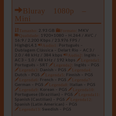
Bluray 1080p –
Mini
Tamanho:
2.93 GB
Formato:
MKV
Qualidade:
1920×1080 – H.264 / AVC /
16:9 / 2.200 Kbps / 23.976 FPS /
High@L4.1
Audio1:
Português –
Dublagem Clássica – Delart Rio – AC3 /
2.0 / 48 kHz / 384 kbps
Audio2:
Inglês –
AC3 – 1.0 / 48 kHz / 192 kbps
Legenda1:
Português – SRT
Legenda2:
Inglês – PGS
Legenda3:
Danish – PGS
Legenda4:
Dutch – PGS
Legenda5:
Finnish – PGS
Legenda6:
French – PGS
Legenda7:
German – PGS
Legenda8:
Italian – PGS
Legenda9:
Korean – PGS
Legenda10:
Portuguese (Brazilian) – PGS
Legenda11:
Spanish (Castilian) – PGS
Legenda12:
Spanish (Latin American) – PGS
Legenda13:
Swedish – PGS