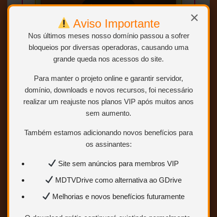
Sem limites
×
Aviso Importante
Mais velocidade
Nos últimos meses nosso domínio passou a sofrer
Links estáveis
bloqueios por diversas operadoras, causando uma
grande queda nos acessos do site.
Quero ser VIP
agora
Para manter o projeto online e garantir servidor,
domínio, downloads e novos recursos, foi necessário
realizar um reajuste nos planos VIP após muitos anos
Para saber como ser VIP ou
Colaborador.
Clique AQUI.
sem aumento.
Também estamos adicionando novos benefícios para
os assinantes:
Site sem anúncios para membros VIP
MDTVDrive como alternativa ao GDrive
Melhorias e novos benefícios futuramente
Clique no botão
BAIXAR