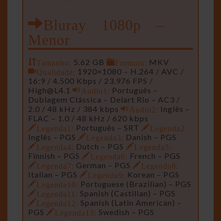
Bluray 1080p –
Menor
Tamanho:
5.62 GB
Formato:
MKV
Qualidade:
1920×1080 – H.264 / AVC /
16:9 / 4.500 Kbps / 23.976 FPS /
High@L4.1
Audio1:
Português –
Dublagem Clássica – Delart Rio – AC3 /
2.0 / 48 kHz / 384 kbps
Audio2:
Inglês –
FLAC – 1.0 / 48 kHz / 620 kbps
Legenda1:
Português – SRT
Legenda2:
Inglês – PGS
Legenda3:
Danish – PGS
Legenda4:
Dutch – PGS
Legenda5:
Finnish – PGS
Legenda6:
French – PGS
Legenda7:
German – PGS
Legenda8:
Italian – PGS
Legenda9:
Korean – PGS
Legenda10:
Portuguese (Brazilian) – PGS
Legenda11:
Spanish (Castilian) – PGS
Legenda12:
Spanish (Latin American) –
PGS
Legenda13:
Swedish – PGS