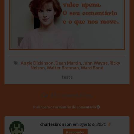
Angie Dickinson
,
Dean Martin
,
John Wayne
,
Ricky
Nelson
,
Walter Brennan
,
Ward Bond
teste
15 comentários
Pular para o formulário de comentário
charlesbronson
em
agosto 6, 2021
#
Responder