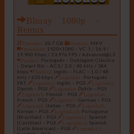
Bluray 1080p –
Remux
Tamanho:
20.7 GB
Formato:
MKV
Qualidade:
1920×1080 – VC-1 / 16:9 /
19.900 Kbps / 23.976 FPS / Advanced@L3
Audio1:
Português – Dublagem Clássica
– Delart Rio – AC3 / 2.0 / 48 kHz / 384
kbps
Audio2:
Inglês – FLAC – 1.0 / 48
kHz / 620 kbps
Legenda1:
Português –
SRT
Legenda2:
Inglês – PGS
Legenda3:
Danish – PGS
Legenda4:
Dutch – PGS
Legenda5:
Finnish – PGS
Legenda6:
French – PGS
Legenda7:
German – PGS
Legenda8:
Italian – PGS
Legenda9:
Korean – PGS
Legenda10:
Portuguese
(Brazilian) – PGS
Legenda11:
Spanish
(Castilian) – PGS
Legenda12:
Spanish
(Latin American) – PGS
Legenda13:
Swedish – PGS