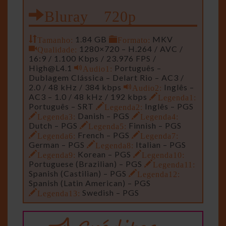
Bluray 720p
Tamanho:
1.84 GB
Formato:
MKV
Qualidade:
1280×720 – H.264 / AVC /
16:9 / 1.100 Kbps / 23.976 FPS /
High@L4.1
Audio1:
Português –
Dublagem Clássica – Delart Rio – AC3 /
2.0 / 48 kHz / 384 kbps
Audio2:
Inglês –
AC3 – 1.0 / 48 kHz / 192 kbps
Legenda1:
Português – SRT
Legenda2:
Inglês – PGS
Legenda3:
Danish – PGS
Legenda4:
Dutch – PGS
Legenda5:
Finnish – PGS
Legenda6:
French – PGS
Legenda7:
German – PGS
Legenda8:
Italian – PGS
Legenda9:
Korean – PGS
Legenda10:
Portuguese (Brazilian) – PGS
Legenda11:
Spanish (Castilian) – PGS
Legenda12:
Spanish (Latin American) – PGS
Legenda13:
Swedish – PGS