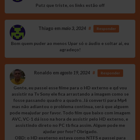
Putz que triste, os links estão off
Thiago
em
maio 3, 2024
#
Responder
Bom quem puder ao menos Upar só o áudio e soltar ai, eu
agradeço!
Ronaldo
em
agosto 19, 2024
#
Responder
Gente, eu passei esse filme para o HD externo e qd vou
assistir na Tv Sony ele fica arrastando a imagem como se
fosse passando quadro a quadro. Já converti para Mp4
mas não adiantou o problema continua, será que alguem
pode meajudar por favor. Todo film que baixo com imagem
AVC, VC-1 dá isso na hora de assistir pelo HD externo, e
assistindo direto no PC tb fica assim. Algum pode me
ajudar por fvor? Obrigado.
OBD: o HD exeterno estava como NTFS e passei para