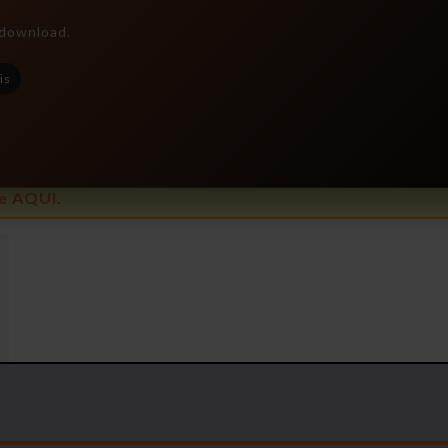
e download.
is
e AQUI.