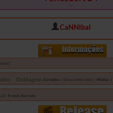
…
CaNNIbal
itle]
ados Dublagens
Estúdio:
(Desconhecido) /
Mídia:
(
al:
Fresh Horses