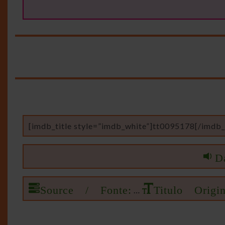
[imdb_title style=”imdb_white”]tt0095178[/imdb_t
D
Source / Fonte:
Titulo Origin
…