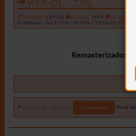
WEB-DL 720p
Tamanho:
1.09 GB
Formato:
MKV
Qualidade:
Creditada – AC3 / 2.0 / 48 kHz / 192 kbps
Audi
Remasterizador, E
ASSISTIR ONLINE
Você se
Clique Aqui