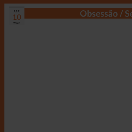
Obsessão / 
ABR
10
2020