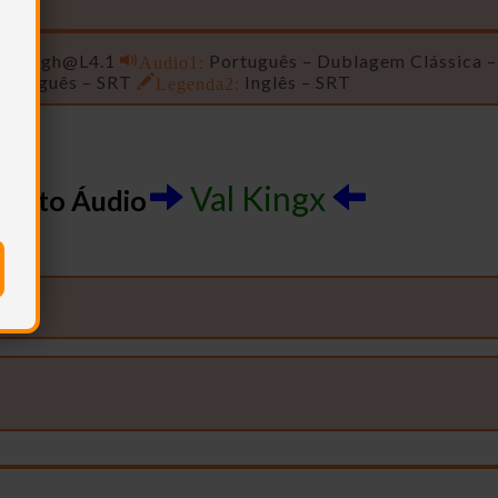
S /
High@L4.1
Audio1:
Português – Dublagem Clássica 
ortuguês – SRT
Legenda2:
Inglês – SRT
Val Kingx
édito Áudio
…