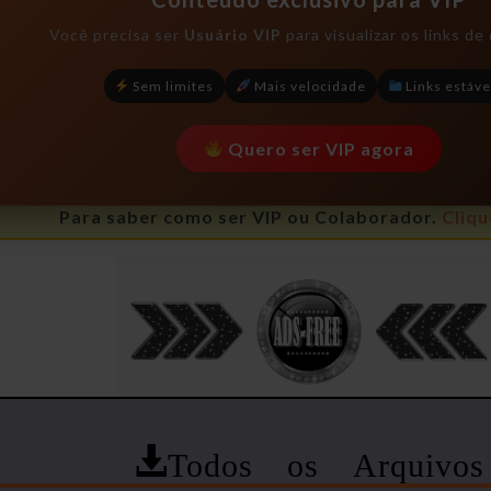
Você precisa ser
Usuário VIP
para visualizar os links d
Sem limites
Mais velocidade
Links estáve
Quero ser VIP agora
Para saber como ser VIP ou Colaborador.
Cliqu
Todos os Arquivos