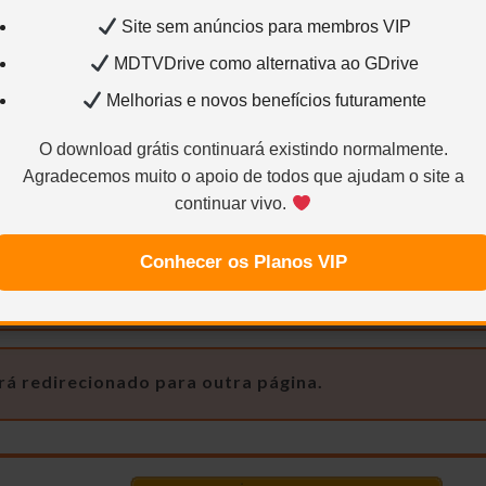
Site sem anúncios para membros VIP
1280×720 – H.264 / AVC / 16:9 / 1.100 Kbps / 23.976 FP
MDTVDrive como alternativa ao GDrive
o2:
Inglês – E-AC3 – 2.0 / 48 kHz / 224 kbps
Legenda1:
P
Melhorias e novos benefícios futuramente
O download grátis continuará existindo normalmente.
Agradecemos muito o apoio de todos que ajudam o site a
CaNNIBal
ncoder e Uploader
Cr
continuar vivo.
Conhecer os Planos VIP
NOTA (CaNNIbal)
rá redirecionado para outra página.