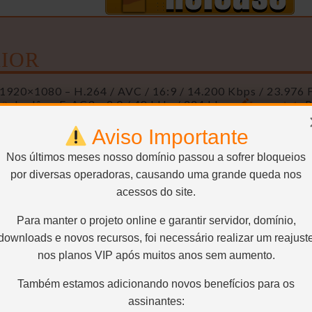
IOR
1920×1080 – H.264 / AVC / 16:9 / 14.200 Kbps / 23.976
o2:
Inglês – E-AC3 – 2.0 / 48 kHz / 224 kbps
Legenda1:
P
Aviso Importante
or
Nos últimos meses nosso domínio passou a sofrer bloqueios
por diversas operadoras, causando uma grande queda nos
1920×1080 – H.264 / AVC / 16:9 / 5.500 Kbps / 23.976 F
o2:
Inglês – E-AC3 – 2.0 / 48 kHz / 224 kbps
Legenda1:
P
acessos do site.
Para manter o projeto online e garantir servidor, domínio,
i
downloads e novos recursos, foi necessário realizar um reajust
nos planos VIP após muitos anos sem aumento.
1920×1080 – H.264 / AVC / 16:9 / 2.200 Kbps / 23.976 F
o2:
Inglês – E-AC3 – 2.0 / 48 kHz / 224 kbps
Legenda1:
P
Também estamos adicionando novos benefícios para os
assinantes: