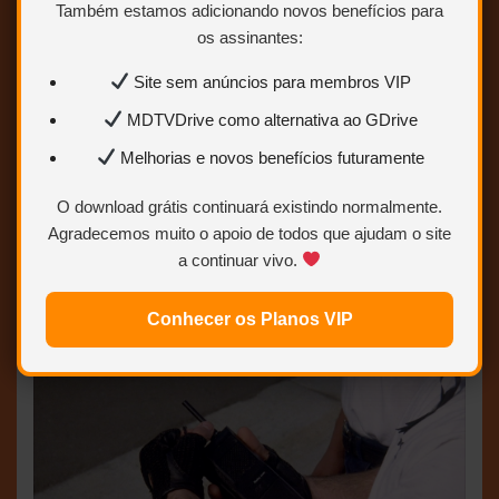
Também estamos adicionando novos benefícios para
que ama bicicletas e a cultura italiana. Ele enfrenta
os assinantes:
um grande desafio quando decide participar de uma
importante prova de ciclismo, disputada na sua
Site sem anúncios para membros VIP
cidade natal. Oscar de melhor roteiro original.
MDTVDrive como alternativa ao GDrive
Melhorias e novos benefícios futuramente
O download grátis continuará existindo normalmente.
Agradecemos muito o apoio de todos que ajudam o site
a continuar vivo.
Conhecer os Planos VIP