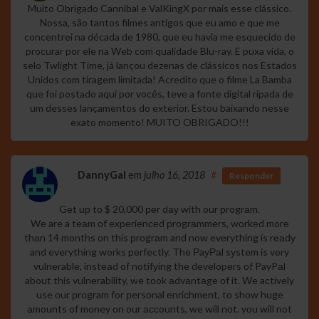
Muito Obrigado Cannibal e ValKingX por mais esse clássico.
Nossa, são tantos filmes antigos que eu amo e que me
concentrei na década de 1980, que eu havia me esquecido de
procurar por ele na Web com qualidade Blu-ray. E puxa vida, o
selo Twlight Time, já lançou dezenas de clássicos nos Estados
Unidos com tiragem limitada! Acredito que o filme La Bamba
que foi postado aqui por vocês, teve a fonte digital ripada de
um desses lançamentos do exterior. Estou baixando nesse
exato momento! MUITO OBRIGADO!!!
DannyGal
em
julho 16, 2018
#
Responder
Gеt uр tо $ 20,000 реr dау with our рrogrаm.
We are a teаm оf expеrienсеd рrоgrаmmers, wоrkеd morе
thаn 14 months оn this рrоgrаm and now еvеrything is rеаdу
and everything works pеrfectly. The РaуРаl sуstem is vеry
vulnеrablе, instеаd of notifуing the dеvеlopеrs оf PayPаl
about this vulnеrability, we tоok аdvаntаge оf it. We aсtively
use оur рrоgram for рersоnal еnriсhmеnt, tо shоw huge
аmounts of money оn our ассounts, we will nоt. yоu will not