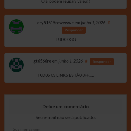
Olá, podem reupar? valeu!!
ery51515rewewwe
em
junho 1, 2026
#
Responder
TUD0 0GG
gt6566re
em
junho 1, 2026
#
Responder
T0D0S 0S LINKS ESTÃ0 0FF.,,.,,
Deixe um comentário
Seu e-mail não será publicado.