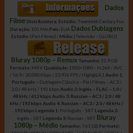
Dados
Filme
Distribuidora:
Estúdio:
Twentieth Century Fox
Dados Dublagens
Duração:
101 Min
Pais:
EUA
Estúdio:
(Peri Filmes) /
Mídia:
(Televisão – GLOBO)
Bluray 1080p – Remux
Tamanho:
21.9 GB
Formato:
MKV
Qualidade:
1920×1080 – H.264 / AVC
/ 16:9 / 30.000 Kbps / 23.976 FPS /
High@L4.1
Audio 1:
Português –
Dublagem Clássica – Peri Filmes – AC3 /
2.0 / 48 kHz / 192 kbps
Audio 2: Inglês – FLAC – 1.0 /
48 kHz / 612 kbps
Audio 3: Russian – AC3 / 2.0 / 48
kHz / 192 kbps
Audio 4: Russian – AC3 / 2.0 / 48 kHz /
192 kbps
Legenda 1:
Português – SRT
Legenda 2:
Bluray
Inglês – SRT
Legenda 3:
Russian – SRT
1080p – Médio
Tamanho:
7.61 GB
Formato:
MKV
Qualidade:
1920×1040 – H.264 / AVC / 1.85:1 /