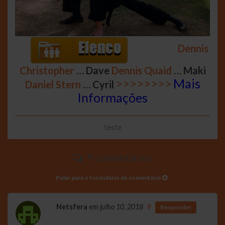
Dennis
Christopher
… Dave
Dennis Quaid
… Maki
>>>>>>>>
Mais
Daniel Stern
… Cyril
Informações
teste
9 comentários
Pular para o formulário de comentário
Netsfera
em
julho 10, 2018
#
Responder