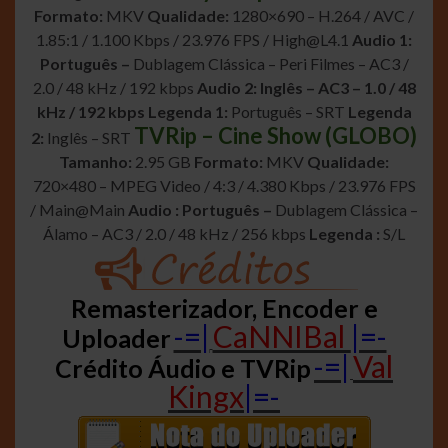
Formato:
MKV
Qualidade:
1280×690 – H.264 / AVC /
1.85:1 / 1.100 Kbps / 23.976 FPS /
High@L4.1
Audio 1:
Português –
Dublagem Clássica – Peri Filmes – AC3 /
2.0 / 48 kHz / 192 kbps
Audio 2: Inglês – AC3 – 1.0 / 48
kHz / 192 kbps
Legenda 1:
Português – SRT
Legenda
TVRip – Cine Show (GLOBO)
2:
Inglês – SRT
Tamanho:
2.95 GB
Formato:
MKV
Qualidade:
720×480 – MPEG Video / 4:3 / 4.380 Kbps / 23.976 FPS
/ Main@Main
Audio : Português –
Dublagem Clássica –
Álamo – AC3 / 2.0 / 48 kHz / 256 kbps
Legenda :
S/L
Remasterizador, Encoder e
-=|
CaNNIBal
|=-
Uploader
-=|
Val
Crédito Áudio e TVRip
Kingx
|=-