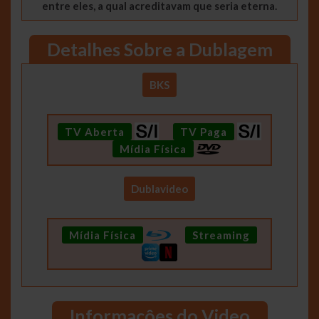
entre eles, a qual acreditavam que seria eterna.
Detalhes Sobre a Dublagem
BKS
TV Aberta
TV Paga
Mídia Física
Dublavideo
Mídia Física
Streaming
Informaçôes do Video