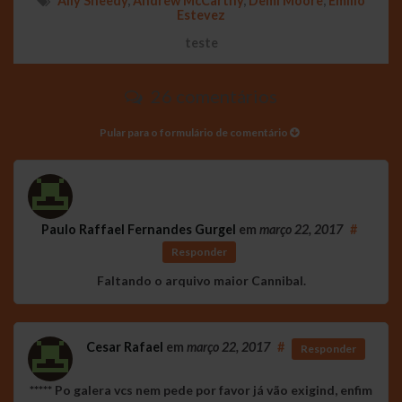
Ally Sheedy
,
Andrew McCarthy
,
Demi Moore
,
Emilio
Estevez
teste
26 comentários
Pular para o formulário de comentário
Paulo Raffael Fernandes Gurgel
em
março 22, 2017
#
Responder
Faltando o arquivo maior Cannibal.
Cesar Rafael
em
março 22, 2017
#
Responder
***** Po galera vcs nem pede por favor já vão exigind, enfim