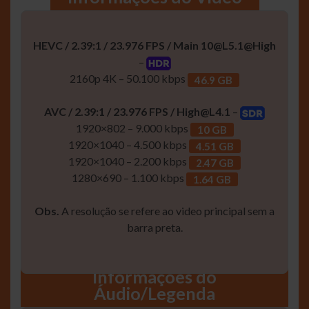
HEVC / 2.39:1 / 23.976 FPS / Main
10@L5.1
@High
–
2160p 4K – 50.100 kbps
46.9 GB
AVC / 2.39:1 / 23.976 FPS /
High@L4.1
–
1920×802 – 9.000 kbps
10 GB
1920×1040 – 4.500 kbps
4.51 GB
1920×1040 – 2.200 kbps
2.47 GB
1280×690 – 1.100 kbps
1.64 GB
Obs.
A resolução se refere ao video principal sem a
barra preta.
Informaçôes do
Áudio/Legenda