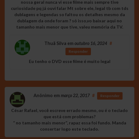
nossa geral nunca vi esse filme mais sempre tive
curiosidade pq já ouvi falar Mt sobre ele, legal tb com tds
dublagens e legendas so faltou os detalhes mesmo da
dublagem da onde foram ? só isso,vo baixar aqui no
tamanho mais menor que tive, valeu memória da TV.
Thuã Silva
em
outubro 16, 2024
#
Responder
Eu tenho o DVD esse filme é muito legal
Anônimo
em
março 22, 2017
#
Responder
César Rafael, você escreve errado mesmo, ou é o teclado
que está com problemas?
” no tamanho mais menor”, rapaz essa foi fundo. Manda
consertar logo este teclado.