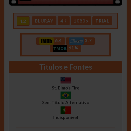
12
BLURAY
4K
1080p
TRIAL
6.4
3.7
61%
Titulos e Fontes
St. Elmo’s Fire
Sem Titulo Alternativo
Indisponivel
__________________________________