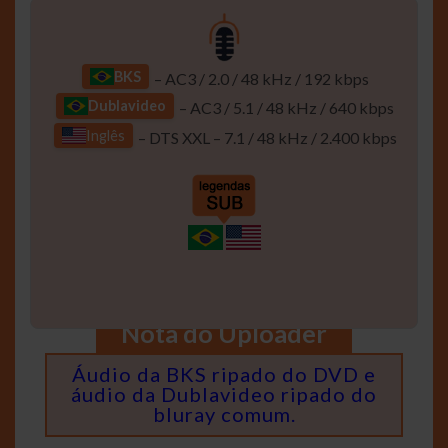
BKS
– AC3 / 2.0 / 48 kHz / 192 kbps
Dublavideo
– AC3 / 5.1 / 48 kHz / 640 kbps
Inglês
– DTS XXL – 7.1 / 48 kHz / 2.400 kbps
Nota do Uploader
Áudio da BKS ripado do DVD e
áudio da Dublavideo ripado do
bluray comum.