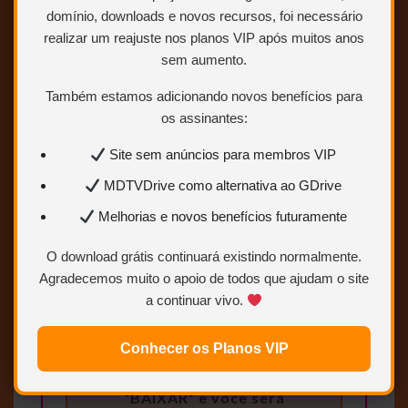
Mais velocidade
domínio, downloads e novos recursos, foi necessário
Links estáveis
realizar um reajuste nos planos VIP após muitos anos
sem aumento.
Quero ser VIP
Também estamos adicionando novos benefícios para
agora
os assinantes:
Site sem anúncios para membros VIP
Para saber como ser VIP ou
Colaborador.
Clique AQUI.
MDTVDrive como alternativa ao GDrive
Melhorias e novos benefícios futuramente
O download grátis continuará existindo normalmente.
Agradecemos muito o apoio de todos que ajudam o site
a continuar vivo.
Conhecer os Planos VIP
Clique no botão
BAIXAR
“BAIXAR” e você será