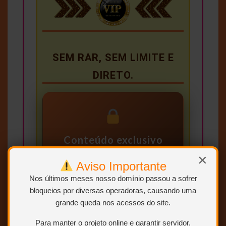
SEM RAR, SEM LIMITE E
DIRETO.
Conteúdo exclusivo
para VIP
×
Aviso Importante
Você precisa ser
Usuário VIP
Nos últimos meses nosso domínio passou a sofrer
para visualizar os links de
download.
bloqueios por diversas operadoras, causando uma
grande queda nos acessos do site.
Sem limites
Para manter o projeto online e garantir servidor,