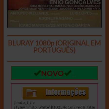
BLURAY 1080p (ORIGINAL EM
PORTUGUÊS)
NOVO
…
[imdb_title
style=”imdb_white”]tt0254616[/imdb_title