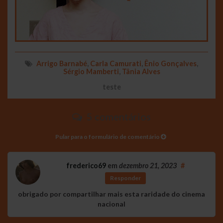
Arrigo Barnabé
,
Carla Camurati
,
Ênio Gonçalves
,
Sérgio Mamberti
,
Tânia Alves
teste
5 comentários
Pular para o formulário de comentário
frederico69
em
dezembro 21, 2023
#
Responder
obrigado por compartilhar mais esta raridade do cinema
nacional