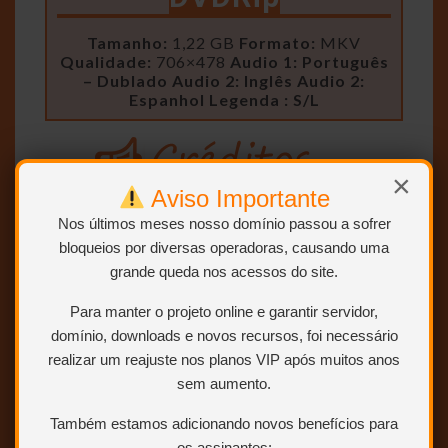
Tamanho:
1,22 GB
Formato:
MKV
Qualidade:
706×478
Audio 1: Português
– Dublado
Audio 2: Inglês
Audio 2:
Espanhol
Legenda : S/L
×
-=|
jimjim
|=-
-
Aviso Importante
Ripador
Uploader
=|
jimjim
|=-
Nos últimos meses nosso domínio passou a sofrer
bloqueios por diversas operadoras, causando uma
grande queda nos acessos do site.
NOTA (CaNNIbal)
Para manter o projeto online e garantir servidor,
Senha:
domínio, downloads e novos recursos, foi necessário
yhteinenolehjim
realizar um reajuste nos planos VIP após muitos anos
sem aumento.
Também estamos adicionando novos benefícios para
os assinantes: