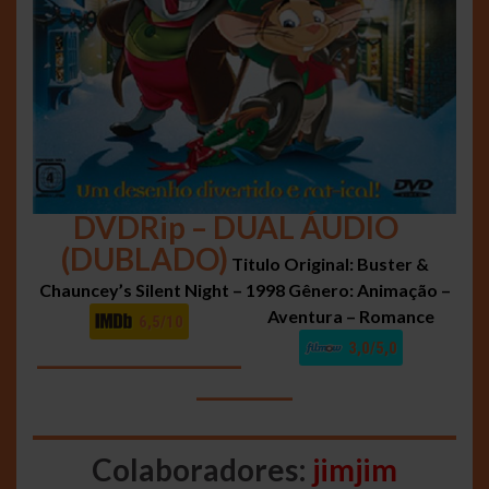
DVDRip – DUAL ÁUDIO
(DUBLADO)
Titulo Original: Buster &
Chauncey’s Silent Night – 1998
Gênero: Animação –
Aventura – Romance
6,5/10
_________________
3,0/5,0
________
Colaboradores:
jimjim