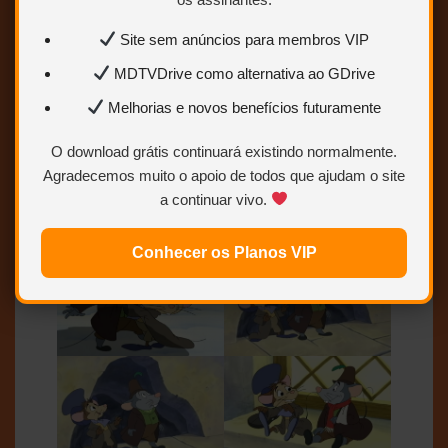
DVDRmz
Opção 1:
GDRIVE
SENHA:
Site sem anúncios para membros VIP
yhteinenolehjim
MDTVDrive como alternativa ao GDrive
Melhorias e novos benefícios futuramente
O download grátis continuará existindo normalmente.
história animada sobre a criação da
Agradecemos muito o apoio de todos que ajudam o site
música “Silent Night”.
a continuar vivo.
Conhecer os Planos VIP