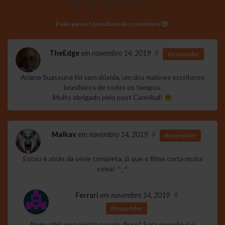
13 comentários
Pular para o formulário de comentário
TheEdge
em
novembro 14, 2019
#
Responder
Ariano Suassuna foi sem dúvida, um dos maiores escritores
brasileiros de todos os tempos.
Muito obrigado pelo post Cannibal!
Malkav
em
novembro 14, 2019
#
Responder
Estou é atrás da série completa, já que o filme corta muita
coisa! ^_^
Ferrari
em
novembro 14, 2019
#
Responder
Nem sabia que existia a serie disso? Sera que não é o