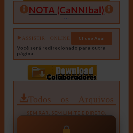
NOTA (CaNNIbal)
…
ASSISTIR ONLINE
Clique Aqui
Você será redirecionado para outra
página.
Todos os Arquivos
SEM RAR, SEM LIMITE E DIRETO.