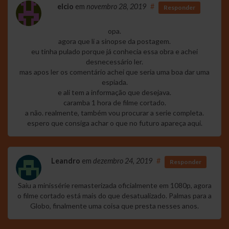
elcio
em
novembro 28, 2019
#
Responder
opa.
agora que li a sinopse da postagem.
eu tinha pulado porque já conhecia essa obra e achei
desnecessário ler.
mas apos ler os comentário achei que seria uma boa dar uma
espiada.
e ali tem a informação que desejava.
caramba 1 hora de filme cortado.
a não. realmente, também vou procurar a serie completa.
espero que consiga achar o que no futuro apareça aqui.
Leandro
em
dezembro 24, 2019
#
Responder
Saiu a minissérie remasterizada oficialmente em 1080p, agora
o filme cortado está mais do que desatualizado. Palmas para a
Globo, finalmente uma coisa que presta nesses anos.