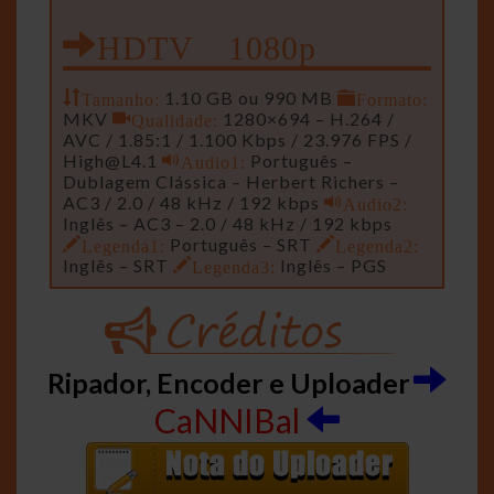
HDTV 1080p
Tamanho:
1.10 GB ou 990 MB
Formato:
MKV
Qualidade:
1280×694 – H.264 /
AVC / 1.85:1 / 1.100 Kbps / 23.976 FPS /
High@L4.1
Audio1:
Português –
Dublagem Clássica – Herbert Richers –
AC3 / 2.0 / 48 kHz / 192 kbps
Audio2:
Inglês – AC3 – 2.0 / 48 kHz / 192 kbps
Legenda1:
Português – SRT
Legenda2:
Inglês – SRT
Legenda3:
Inglês – PGS
Ripador, Encoder e Uploader
CaNNIBal