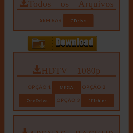
Todos os Arquivos
SEM RAR
GDrive
HDTV 1080p
OPÇÃO 1
OPÇÃO 2
MEGA
OPÇÃO 3
OneDrive
1Fichier
APENAS BACKUP