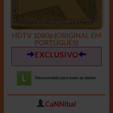
HDTV 1080p (ORIGINAL EM
PORTUGUÊS)
EXCLUSIVO
…
CaNNIbal