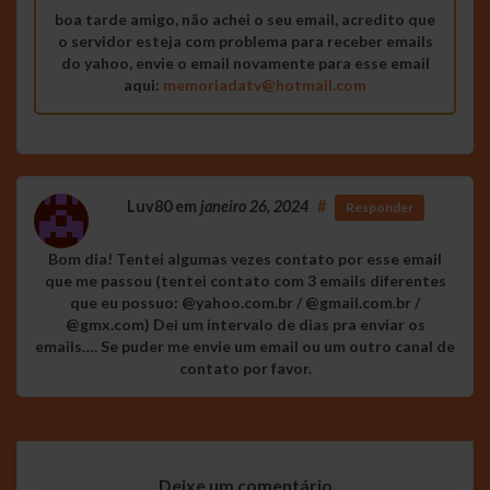
boa tarde amigo, não achei o seu email, acredito que
o servidor esteja com problema para receber emails
do yahoo, envie o email novamente para esse email
aqui:
memoriadatv@hotmail.com
Luv80
em
janeiro 26, 2024
#
Responder
Bom dia! Tentei algumas vezes contato por esse email
que me passou (tentei contato com 3 emails diferentes
que eu possuo: @yahoo.com.br / @gmail.com.br /
@gmx.com) Dei um intervalo de dias pra enviar os
emails…. Se puder me envie um email ou um outro canal de
contato por favor.
Deixe um comentário