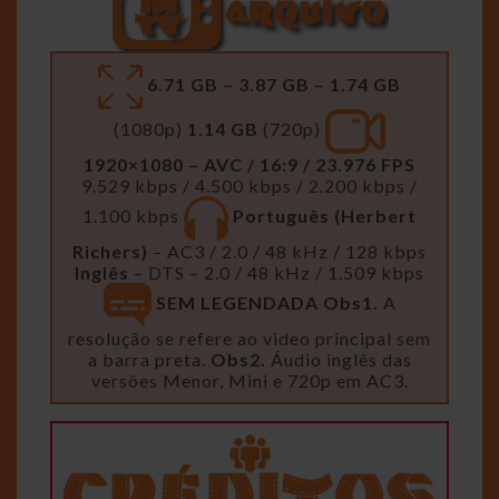
6.71 GB – 3.87 GB – 1.74 GB
(1080p)
1.14 GB
(720p)
1920×1080 – AVC / 16:9 / 23.976 FPS
9.529 kbps / 4.500 kbps / 2.200 kbps /
1.100 kbps
Português (Herbert
Richers)
– AC3 / 2.0 / 48 kHz / 128 kbps
Inglês
– DTS – 2.0 / 48 kHz / 1.509 kbps
SEM LEGENDADA
Obs1.
A
resolução se refere ao video principal sem
a barra preta.
Obs2.
Áudio inglês das
versôes Menor, Mini e 720p em AC3.