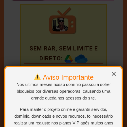
SEM RAR, SEM LIMITE E
DIRETO:
×
Aviso Importante
Nos últimos meses nosso domínio passou a sofrer
bloqueios por diversas operadoras, causando uma
Conteúdo exclusivo
grande queda nos acessos do site.
para VIP
Para manter o projeto online e garantir servidor,
Você precisa ser
Usuário VIP
domínio, downloads e novos recursos, foi necessário
para visualizar os links de
realizar um reajuste nos planos VIP após muitos anos
download.