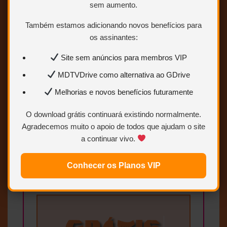
sem aumento.
Sem limites
Também estamos adicionando novos benefícios para
Mais velocidade
os assinantes:
Links estáveis
Site sem anúncios para membros VIP
MDTVDrive como alternativa ao GDrive
Quero ser VIP
agora
Melhorias e novos benefícios futuramente
O download grátis continuará existindo normalmente.
Para saber como ser
Agradecemos muito o apoio de todos que ajudam o site
Colaborador VIP.
Clique AQUI.
Usuários Vip baixam direto do
a continuar vivo.
GDrive sem Rar e os links estão
sempre disponiveis. O VIP torna
Conhecer os Planos VIP
possivel manter todo o acervo do
site online e salvo para sempre.