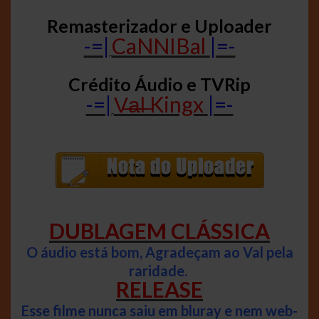
Remasterizador e Uploader
-=|
CaNNIBal
|=-
Crédito Áudio e TVRip
-=|
V̶a̶l̶ Kingx
|=-
DUBLAGEM CLÁSSICA
O áudio está bom, Agradeçam ao Val pela
raridade.
RELEASE
Esse filme nunca saiu em bluray e nem web-