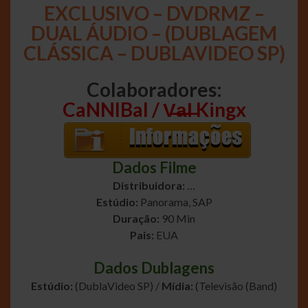
EXCLUSIVO – DVDRMZ –
DUAL ÁUDIO – (DUBLAGEM
CLÁSSICA – DUBLAVIDEO SP)
Colaboradores:
CaNNIBal / V̶a̶l̶ Kingx
Dados Filme
Distribuidora:
…
Estúdio:
Panorama, SAP
Duração:
90 Min
Pais:
EUA
Dados Dublagens
Estúdio:
(DublaVideo SP) /
Mídia:
(Televisão (Band)