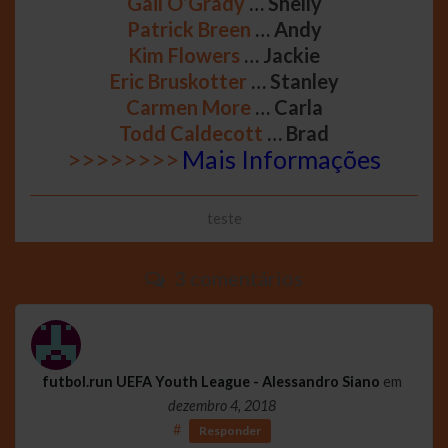
Gail O’Grady
… Shelly
Patrick Breen
… Andy
Kim Flowers
… Jackie
Eric Bruskotter
… Stanley
Carmen More
… Carla
Todd Caldecott
… Brad
>>>>>>>>
Mais Informações
teste
3 comentários
futbol.run UEFA Youth League - Alessandro Siano
em
dezembro 4, 2018
#
Responder