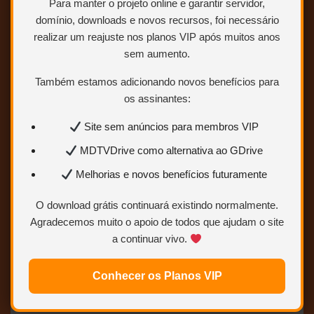
Para manter o projeto online e garantir servidor,
domínio, downloads e novos recursos, foi necessário
realizar um reajuste nos planos VIP após muitos anos
sem aumento.
Também estamos adicionando novos benefícios para
os assinantes:
Site sem anúncios para membros VIP
MDTVDrive como alternativa ao GDrive
DVDRip
Melhorias e novos benefícios futuramente
Opção 1: Torrent
Opção 2:
MEGA
O download grátis continuará existindo normalmente.
Opção 3: 1Fichier
Agradecemos muito o apoio de todos que ajudam o site
Opção 4:
UsersDrive
a continuar vivo.
Opção 5:
DiskoKosmiko
Opção 6:
Kbagi
Conhecer os Planos VIP
Opção 7:
Ulozto
Opção 8:
GDrive