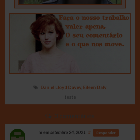
Daniel Lloyd Davey
,
Eileen Daly
teste
3 comentários
m
em
setembro 24, 2021
#
Responder