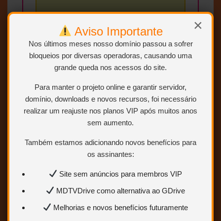
SEM RAR, SEM LIMITE E
×
Aviso Importante
DIRETO.
Nos últimos meses nosso domínio passou a sofrer
bloqueios por diversas operadoras, causando uma
grande queda nos acessos do site.
Para manter o projeto online e garantir servidor,
Conteúdo exclusivo
domínio, downloads e novos recursos, foi necessário
para VIP
realizar um reajuste nos planos VIP após muitos anos
sem aumento.
Você precisa ser
Usuário VIP
para visualizar os links de
Também estamos adicionando novos benefícios para
download.
os assinantes:
Sem limites
Site sem anúncios para membros VIP
Mais velocidade
MDTVDrive como alternativa ao GDrive
Links estáveis
Melhorias e novos benefícios futuramente