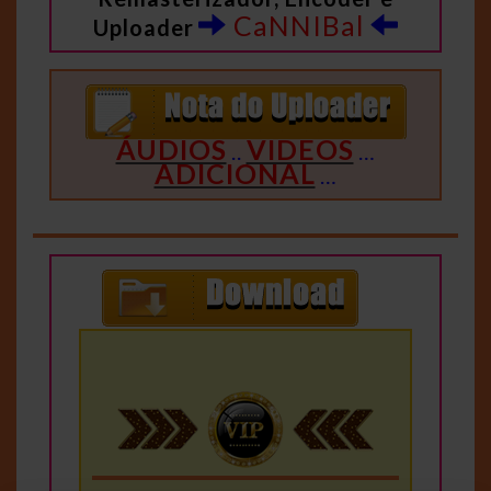
CaNNIBal
Uploader
ÁUDIOS
VIDEOS
..
…
ADICIONAL
…