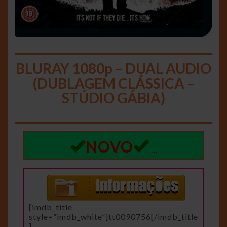
BLURAY 1080p – DUAL AUDIO
(DUBLAGEM CLÁSSICA –
STÚDIO GÁBIA)
NOVO
…
[imdb_title
style=”imdb_white”]tt0090756[/imdb_title
]