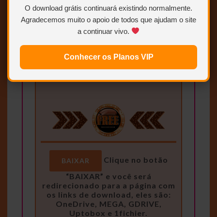
O download grátis continuará existindo normalmente.
Quero ser VIP
agora
Agradecemos muito o apoio de todos que ajudam o site
a continuar vivo.
Para saber como ser VIP ou
Conhecer os Planos VIP
Colaborador.
Clique AQUI.
Clique no botão
BAIXAR
“BAIXAR” e você será
redirecionado para a página com
os links de download, eles são:
OneDrive, MEGA, GDRIVE,
Uptobox e 1fichier.