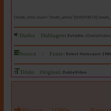
[imdb_title style=”imdb_white”]tt0093872[/imdb_t
Dados Dublagens
Estúdio:
(DublaVideo
Source / Fonte:
Robot Holocaust 1986
Titulo Original:
DublaVideo
Bluray 1080p – Remu