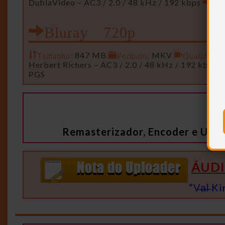
DublaVideo – AC3 / 2.0 / 48 kHz / 192 kbps
Aud
Bluray 720p
Tamanho:
847 MB
Formato:
MKV
Qualidade:
Herbert Richers – AC3 / 2.0 / 48 kHz / 192 kbps
PGS
Remasterizador, Encoder e Uplo
ÁUD
“V̶a̶l̶