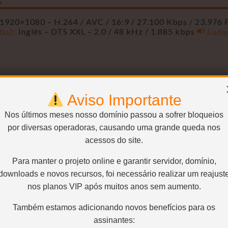
1920×1080 – H.264 / AVC / 16:9 / 27.100 Kbps / 23.976 
io2:
Inglês – DTS XXL – 2.0 / 48 kHz / 1.885 kbps
Audio
1920×1040 – H.264 / AVC / 1.85:1 / 10.000 Kbps / 23.97
Aviso Importante
io2:
Inglês – DTS XXL – 2.0 / 48 kHz / 1.885 kbps
Legen
Nos últimos meses nosso domínio passou a sofrer bloqueios
por diversas operadoras, causando uma grande queda nos
r
acessos do site.
1920×1040 – H.264 / AVC / 1.85:1 / 5.500 Kbps / 23.976
Para manter o projeto online e garantir servidor, domínio,
io2:
Inglês – DTS XXL – 2.0 / 48 kHz / 1.885 kbps
Audio
downloads e novos recursos, foi necessário realizar um reajust
nos planos VIP após muitos anos sem aumento.
Também estamos adicionando novos benefícios para os
assinantes:
1920×1040 – H.264 / AVC / 1.85:1 / 2.200 Kbps / 23.976