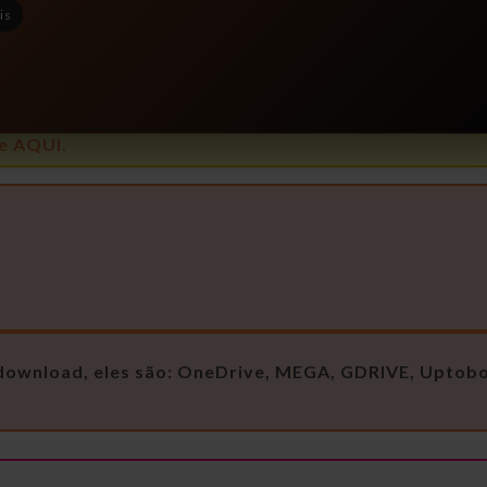
is
e AQUI.
e download, eles são: OneDrive, MEGA, GDRIVE, Uptob