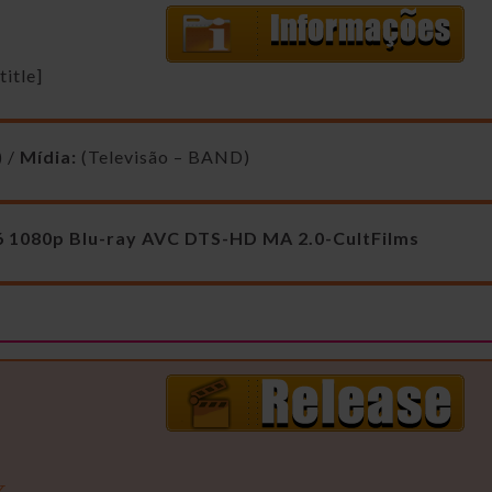
itle]
) /
Mídia:
(Televisão – BAND)
 1080p Blu-ray AVC DTS-HD MA 2.0-CultFilms
x