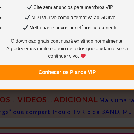
io2:
Inglês – DTS XXL – 2.0 / 48 kHz / 1.885 kbps
Audio
Site sem anúncios para membros VIP
MDTVDrive como alternativa ao GDrive
Melhorias e novos benefícios futuramente
1280×694 – H.264 / AVC / 1.85:1 / 1.100 Kbps / 23.976 F
Audio2:
Inglês – DTS XXL – 2.0 / 48 kHz / 1.885 kbps
A
O download grátis continuará existindo normalmente.
Agradecemos muito o apoio de todos que ajudam o site a
continuar vivo.
Conhecer os Planos VIP
CaNNIBal
V̶a̶
ader
Crédito Áudio
IOS
VIDEOS
ADICIONAL
…
…
Mais uma ra
 Kingx” que compartilhou o TVRip da BAND, Mu