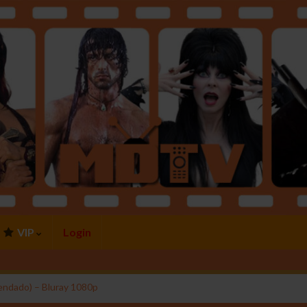
VIP
Login
ndado) – Bluray 1080p