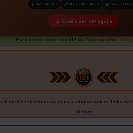
Sem limites
Mais velocidade
Links estáve
Quero ser VIP agora
Para saber como ser VIP ou Colaborador.
Cliqu
ocê será redirecionado para a página com os links d
1fichier.