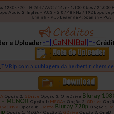
e:
1280×720 – H.264 / AVC / 16:9 / 1.100 Kbps / 24.000 
kbps
Audio 2: Inglês – AC3 – 2.0 / 48 kHz / 192 kbps
Leg
English – PGS
Legenda 4:
Spanish – PGS
-=|
CaNNIBal
|=-
der e Uploader
Crédi
)
TVRip com a dublagem da herbert richers c
Bluray 10
GA
Opção 2:
GDrive
Opção 3: OneDrive
p – MENOR
Opção 1:
MEGA
<
Opção 2:
GDrive
Opçã
Bluray 720p
OneDrive
Opção 4:
Ulozto
Opção 1:
M
ip
Opção 1: MEGA<
Opção 2:
GDrive
Opção 3: OneDr