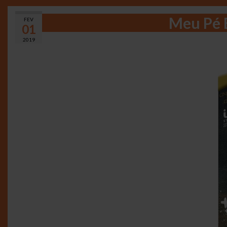
Meu Pé E
FEV
01
2019