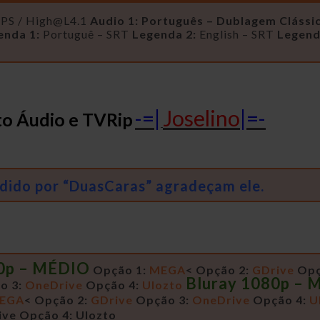
FPS /
High@L4.1
Audio 1: Português – Dublagem Clássic
enda 1:
Portuguê – SRT
Legenda 2:
English – SRT
Legend
-=|
Joselino
|=-
to Áudio e TVRip
edido por “DuasCaras” agradeçam ele.
80p – MÉDIO
Opção 1:
MEGA
<
Opção 2:
GDrive
Opç
Bluray 1080p – 
o 3:
OneDrive
Opção 4:
Ulozto
EGA
<
Opção 2:
GDrive
Opção 3:
OneDrive
Opção 4:
U
ive
Opção 4: Ulozto