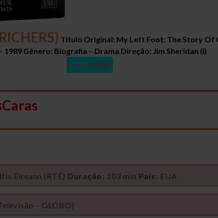
RICHERS)
Titulo Original: My Left Foot: The Story Of 
– 1989
Gênero: Biografia – Drama
Direção: Jim Sheridan (I)
4,2/5,0
sCaras
ifís Éireann (RTÉ)
Duração:
103 min
Pais:
EUA
Televisão – GLOBO)