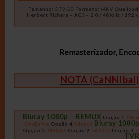
Tamanho:
3.79 GB
Formato:
MKV
Qualidad
Herbert Richers – AC3 – 2.0 / 48 kHz / 192 
Remasterizador, Enco
NOTA (CaNNIbal
Bluray 1080p – REMUX
Opção 1:
ME
Bluray 1080
OneDrive
Opção 4:
Ulozto
Opção 1:
MEGA
<
Opção 2:
GDrive
Opção 3:
TVR