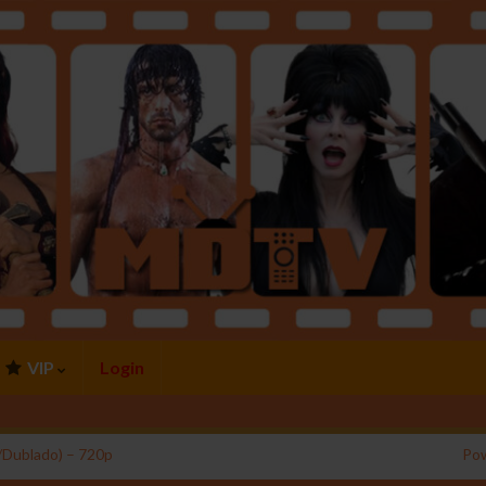
VIP
Login
/Dublado) – 720p
Pow