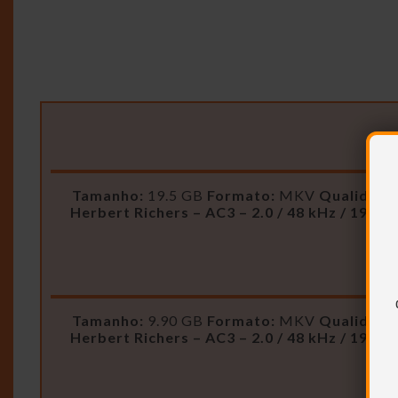
Tamanho:
19.5 GB
Formato:
MKV
Qualidade
Herbert Richers – AC3 – 2.0 / 48 kHz / 192 k
Tamanho:
9.90 GB
Formato:
MKV
Qualidade
Herbert Richers – AC3 – 2.0 / 48 kHz / 192 k