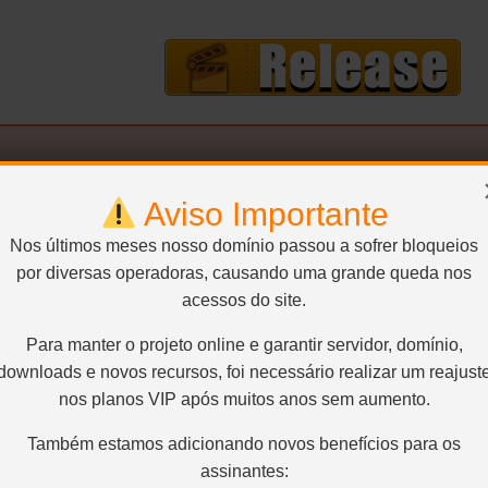
Bluray 1080p – Remux
Aviso Importante
:
1920×1080 – H.264 / AVC / 16:9 / 23.000 Kbps / 24.000
Nos últimos meses nosso domínio passou a sofrer bloqueios
bps
Audio 2: Inglês – DTS – 5.1 / 48 kHz / 3.674 kbps
Le
por diversas operadoras, causando uma grande queda nos
English – PGS
Legenda 4:
Spanish – PGS
acessos do site.
Bluray 1080p – Médio
Para manter o projeto online e garantir servidor, domínio,
downloads e novos recursos, foi necessário realizar um reajust
:
1920×1080 – H.264 / AVC / 16:9 / 10.000 Kbps / 24.000
nos planos VIP após muitos anos sem aumento.
bps
Audio 2: Inglês – DTS – 5.1 / 48 kHz / 3.674 kbps
Le
English – PGS
Legenda 4:
Spanish – PGS
Também estamos adicionando novos benefícios para os
assinantes: