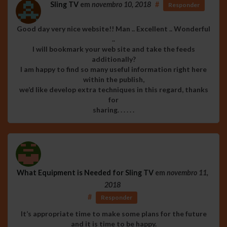
Sling TV
em
novembro 10, 2018
#
Responder
Good day very nice website!! Man .. Excellent .. Wonderful
..
I will bookmark your web site and take the feeds
additionally?
I am happy to find so many useful information right here
within the publish,
we’d like develop extra techniques in this regard, thanks
for
sharing. . . . . .
What Equipment is Needed for Sling TV
em
novembro 11,
2018
#
Responder
It’s appropriate time to make some plans for the future
and it is time to be happy.