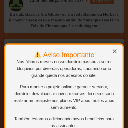
Anônimo
em
janeiro 16, 2017
#
Responder
É a dub. clássica (da Globo) ou é a redublagem da Herbert
Richers? Nesse caso o mesmo áudio do filme que tem lá no
Tela de Cinema que é a redublagem.
Anônimo
em
janeiro 18, 2017
#
Responder
×
Aviso Importante
NÃO É A DUBLAGEM CLÁSSICA, É REDUBLAGEM
Nos últimos meses nosso domínio passou a sofrer
bloqueios por diversas operadoras, causando uma
grande queda nos acessos do site.
Anônimo
em
janeiro 18, 2017
#
Responder
Para manter o projeto online e garantir servidor,
domínio, downloads e novos recursos, foi necessário
Amigo, o mesmo audio do tela so q piorado, muito
realizar um reajuste nos planos VIP após muitos anos
estranho os dubladores parecem bebados.
sem aumento.
Também estamos adicionando novos benefícios para
Anônimo
em
janeiro 18, 2017
#
Responder
os assinantes: