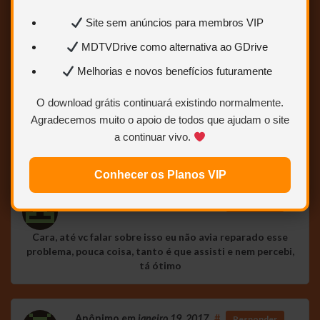
Sua cara que tá piorada, eu baixei e tá ótimo, para de
Site sem anúncios para membros VIP
puxar o saco do tela
MDTVDrive como alternativa ao GDrive
Melhorias e novos benefícios futuramente
Anônimo
em
janeiro 18, 2017
#
Responder
O download grátis continuará existindo normalmente.
Agradecemos muito o apoio de todos que ajudam o site
O audio ta sim arrastado, ta sim piorado, basta
comparar… e nao precisa de tanta ignorancia.
a continuar vivo.
Falar verdade doi agora?
Conhecer os Planos VIP
Anônimo
em
janeiro 18, 2017
#
Responder
Cara, até vc falar sobre isso eu não avia reparado esse
problema, pouca coisa, tanto é que assisti e nem percebi,
tá ótimo
Anônimo
em
janeiro 19, 2017
#
Responder