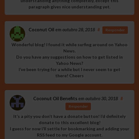
understanding anything completely, except this
paragraph gives nice understanding yet.
Coconut Oil
em
outubro 28, 2018
#
Responder
Wonderful blog! I found it while surfing around on Yahoo
News.
Do you have any suggestions on how to get listed in
Yahoo News?
I’ve been trying for a while but I never seem to get
there! Cheers
Coconut Oil Benefits
em
outubro 30, 2018
#
Responder
It’s a pity you don’t have a donate button! I’d definitely
donate to this excellent blog!
I guess for now i’ll settle for bookmarking and adding your
RSS feed to my Google account.