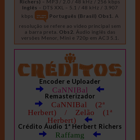
Richers)
– MP3 / 2.0 / 48 kHz / 256 kbps
Inglês
– DTS XXL – 5.1 / 48 kHz / 3.907
kbps
Português (Brasil)
Obs1.
A
resolução se refere ao video principal sem
a barra preta.
Obs2.
Áudio inglês das
versôes Menor, Mini e 720p em AC3 5.1.
Encoder e Uploader
CaNNIBal
Remasterizador
CaNNIBal (2ª
Herbert) / Zelão (1ª
Herbert)
Crédito Áudio 1ª Herbert Richers
Raffamg