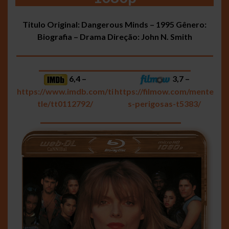
Titulo Original: Dangerous Minds – 1995
Gênero:
Biografia – Drama
Direção: John N. Smith
___________________________________
___________________________
6,4 –
3,7 –
https://www.imdb.com/ti
https://filmow.com/mente
tle/tt0112792/
s-perigosas-t5383/
_________________________