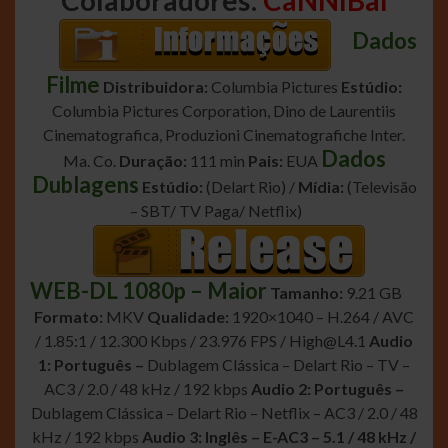
Colaboradores:
CaNNIBal
Dados
Filme
Distribuidora:
Columbia Pictures
Estúdio:
Columbia Pictures Corporation, Dino de Laurentiis
Cinematografica, Produzioni Cinematografiche Inter.
Dados
Ma. Co.
Duração:
111 min
Pais:
EUA
Dublagens
Estúdio:
(Delart Rio) /
Mídia:
(Televisão
– SBT/ TV Paga/ Netflix)
WEB-DL 1080p – Maior
Tamanho:
9.21 GB
Formato:
MKV
Qualidade:
1920×1040 – H.264 / AVC
/ 1.85:1 / 12.300 Kbps / 23.976 FPS /
High@L4.1
Audio
1: Português –
Dublagem Clássica – Delart Rio – TV –
AC3 / 2.0 / 48 kHz / 192 kbps
Audio 2: Português –
Dublagem Clássica – Delart Rio – Netflix – AC3 / 2.0 / 48
kHz / 192 kbps
Audio 3: Inglês – E-AC3 – 5.1 / 48 kHz /