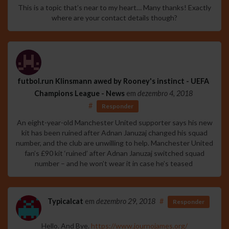
This is a topic that’s near to my heart… Many thanks! Exactly
where are your contact details though?
futbol.run Klinsmann awed by Rooney's instinct - UEFA
Champions League - News
em
dezembro 4, 2018
#
Responder
An eight-year-old Manchester United supporter says his new
kit has been ruined after Adnan Januzaj changed his squad
number, and the club are unwilling to help. Manchester United
fan’s £90 kit ‘ruined’ after Adnan Januzaj switched squad
number – and he won’t wear it in case he’s teased
Typicalcat
em
dezembro 29, 2018
#
Responder
Hello. And Bye.
https://www.journojames.org/