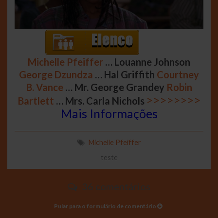
Michelle Pfeiffer
… Louanne Johnson
George Dzundza
… Hal Griffith
Courtney
B. Vance
… Mr. George Grandey
Robin
>>>>>>>>
Bartlett
… Mrs. Carla Nichols
Mais Informações
Michelle Pfeiffer
teste
36 comentários
Pular para o formulário de comentário