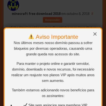
minecraft free download 2018
em
outubro 8, 2018
#
Responder
all the time i used to read smaller articles or reviews that as
×
well clear their motive,
Aviso Importante
and that is also happening with this piece of writing
which I am reading at this time.
Nos últimos meses nosso domínio passou a sofrer
bloqueios por diversas operadoras, causando uma
grande queda nos acessos do site.
Para manter o projeto online e garantir servidor,
domínio, downloads e novos recursos, foi necessário
minecraft free download 2018
em
outubro 8, 2018
#
realizar um reajuste nos planos VIP após muitos anos
Responder
sem aumento.
Wonderful blog! I found it while searching on Yahoo News.
Do you have any tips on how to get listed in Yahoo News?
Também estamos adicionando novos benefícios para
I’ve been trying for a while but I never seem to get there!
os assinantes:
Thanks
Site sem anúncios para membros VIP