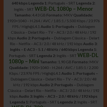
640 kbps
Legenda 1:
Português – SRT
Legenda 2:
WEB-DL 1080p – Menor
Inglês – SRT
Tamanho:
4.43 GB
Formato:
MKV
Qualidade:
1920×1040 – H.264 / AVC / 1.85:1 / 5.500 Kbps / 23.976
FPS /
High@L4.1
Audio 1: Português –
Dublagem
Clássica – Delart Rio – TV – AC3 / 2.0 / 48 kHz / 192
kbps
Audio 2: Português –
Dublagem Clássica – Delart
Rio – Netflix – AC3 / 2.0 / 48 kHz / 192 kbps
Audio 3:
Inglês – E-AC3 – 5.1 / 48 kHz / 640 kbps
Legenda 1:
WEB-DL
Português – SRT
Legenda 2:
Inglês – SRT
1080p – Mini
Tamanho:
1.90 GB
Formato:
MKV
Qualidade:
1920×1040 – H.264 / AVC / 1.85:1 / 2.200
Kbps / 23.976 FPS /
High@L4.1
Audio 1: Português –
Dublagem Clássica – Delart Rio – TV – AC3 / 2.0 / 48
kHz / 192 kbps
Audio 2: Português –
Dublagem
Clássica – Delart Rio – Netflix – AC3 / 2.0 / 48 kHz / 192
kbps
Audio 3: Inglês – AC3 – 2.0 / 48 kHz / 192 kbps
Legenda 1:
Português – SRT
Legenda 2:
Inglês – SRT