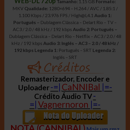
WEB-DL 720p
Tamanho:
1.15 GB
Formato:
MKV
Qualidade:
1280×694 – H.264 / AVC / 1.85:1 /
1.100 Kbps / 23.976 FPS /
High@L4.1
Audio 1:
Português –
Dublagem Clássica – Delart Rio – TV –
AC3 / 2.0 / 48 kHz / 192 kbps
Audio 2: Português –
Dublagem Clássica – Delart Rio – Netflix – AC3 / 2.0 / 48
kHz / 192 kbps
Audio 3: Inglês – AC3 – 2.0 / 48 kHz /
192 kbps
Legenda 1:
Português – SRT
Legenda 2:
Inglês – SRT
Remasterizador, Encoder e
-=|
CaNNIBal
|=-
Uploader
-
Crédito Áudio TV
=|
Vagnernoron
|=-
NOTA (CANNIBAL)
Mais um rmz