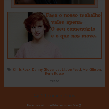
Chris Rock
,
Danny Glover
,
Jet Li
,
Joe Pesci
,
Mel Gibson
,
Rene Russo
teste
21 comentários
Pular para o formulário de comentário