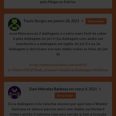
pelo Mega ou Gdrive.
Paulo Borges
em
janeiro 28, 2021
#
Responder
esse filme possui 2 dublagens e o jeito mais fácil de saber
é pela dublagem do jet li (1a dublagem com áudio em
mandarim e a dublagem em inglês do jet li e na 2a
dublagem o christiano torreão dubla todas as falas do jet
li)
https://www.youtube.com/watch?
v=YQ6vvYiX3ZY&ab_channel=SaudosasDublagens%26Homena
Davi Meireles Barbosa
em
março 4, 2021
#
Responder
Essa dublagem é da telecine mesmo por quê tem o Waldyr
Santana no elenco passou anos sem dublar na Herbert
richers então é telecine tem uma versão q tem a locução