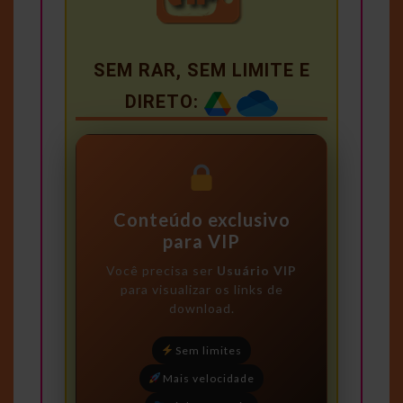
SEM RAR, SEM LIMITE E
DIRETO:
Conteúdo exclusivo
para VIP
Você precisa ser
Usuário VIP
para visualizar os links de
download.
Sem limites
Mais velocidade