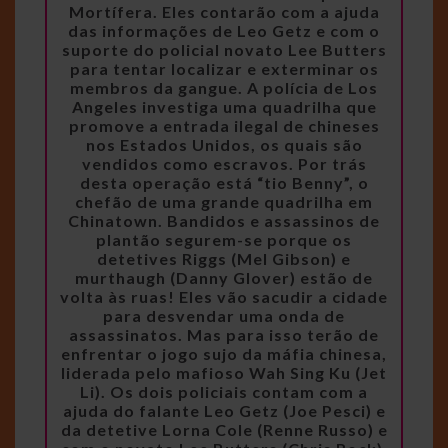
Mortífera. Eles contarão com a ajuda
das informações de Leo Getz e com o
suporte do policial novato Lee Butters
para tentar localizar e exterminar os
membros da gangue. A polícia de Los
Angeles investiga uma quadrilha que
promove a entrada ilegal de chineses
nos Estados Unidos, os quais são
vendidos como escravos. Por trás
desta operação está “tio Benny”, o
chefão de uma grande quadrilha em
Chinatown. Bandidos e assassinos de
plantão segurem-se porque os
detetives Riggs (Mel Gibson) e
murthaugh (Danny Glover) estão de
volta às ruas! Eles vão sacudir a cidade
para desvendar uma onda de
assassinatos. Mas para isso terão de
enfrentar o jogo sujo da máfia chinesa,
liderada pelo mafioso Wah Sing Ku (Jet
Li). Os dois policiais contam com a
ajuda do falante Leo Getz (Joe Pesci) e
da detetive Lorna Cole (Renne Russo) e