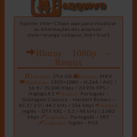
[spoiler title=’Clique aqui para visualizar
as informações dos arquivos’
style=’orange’ collapse_link=’true’]
Bluray 1080p –
Remux
Tamanho:
29.6 GB
Formato:
MKV
Qualidade:
1920×1080 – H.264 / AVC /
16:9 / 35.000 Kbps / 23.976 FPS /
High@L4.1
Audio1:
Português –
Dublagem Clássica – Herbert Richers –
AC3 / 2.0 / 44.1 kHz / 256 kbps
Audio2:
Inglês – DTS XXL – 5.1 / 48 kHz / 2.682
kbps
Legenda1:
Português – SRT
Legenda2:
Inglês – PGS