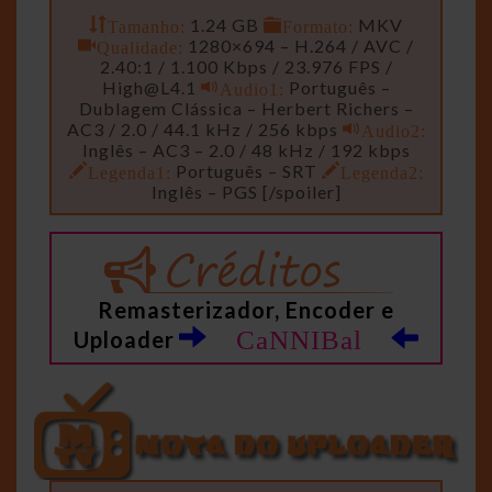
Tamanho:
1.24 GB
Formato:
MKV
Qualidade:
1280×694 – H.264 / AVC /
2.40:1 / 1.100 Kbps / 23.976 FPS /
High@L4.1
Audio1:
Português –
Dublagem Clássica – Herbert Richers –
AC3 / 2.0 / 44.1 kHz / 256 kbps
Audio2:
Inglês – AC3 – 2.0 / 48 kHz / 192 kbps
Legenda1:
Português – SRT
Legenda2:
Inglês – PGS [/spoiler]
Remasterizador, Encoder e
CaNNIBal
Uploader