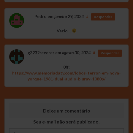
Pedro
em
janeiro 29, 2024
#
Responder
Vazio…
g3232reeerer
em
agosto 30, 2024
#
Responder
0ff:
https://www.memoriadatv.com/lobos-terror-em-nova-
yorque-1981-dual-audio-bluray-1080p/
Deixe um comentário
Seu e-mail não será publicado.