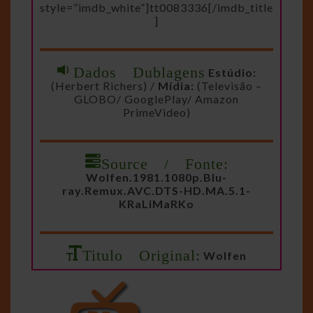
style=”imdb_white”]tt0083336[/imdb_title
]
Dados Dublagens
Estúdio:
(Herbert Richers) /
Mídia:
(Televisão –
GLOBO/ GooglePlay/ Amazon
PrimeVideo)
Source / Fonte:
Wolfen.1981.1080p.Blu-
ray.Remux.AVC.DTS-HD.MA.5.1-
KRaLiMaRKo
Titulo Original:
Wolfen