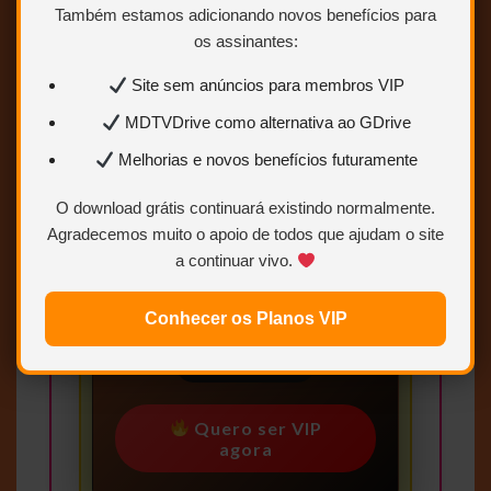
Também estamos adicionando novos benefícios para
os assinantes:
Site sem anúncios para membros VIP
MDTVDrive como alternativa ao GDrive
Conteúdo exclusivo
Melhorias e novos benefícios futuramente
para VIP
Você precisa ser
Usuário VIP
O download grátis continuará existindo normalmente.
para visualizar os links de
Agradecemos muito o apoio de todos que ajudam o site
download.
a continuar vivo.
Sem limites
Conhecer os Planos VIP
Mais velocidade
Links estáveis
Quero ser VIP
agora