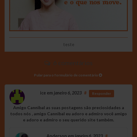
teste
6 comentários
Pular para o formulário de comentário
ice
em
janeiro 6, 2023
#
Responder
Amigo Cannibal as suas postagens são preciosidades a
todos nós , amigo Cannibal eu adoro e admiro você amigo
e adoro e admiro o seu querido site também.
Anderson
em
janeiro 6, 2023
#