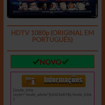
HDTV 1080p (ORIGINAL EM
PORTUGUÊS)
NOVO
…
[imdb_title
style=”imdb_white”]tt0256878[/imdb_title
]