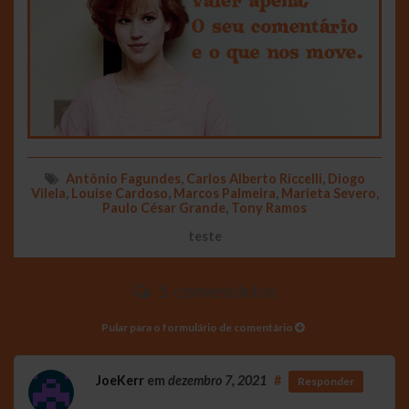
Antônio Fagundes
,
Carlos Alberto Riccelli
,
Diogo
Vilela
,
Louise Cardoso
,
Marcos Palmeira
,
Marieta Severo
,
Paulo César Grande
,
Tony Ramos
teste
5 comentários
Pular para o formulário de comentário
JoeKerr
em
dezembro 7, 2021
#
Responder