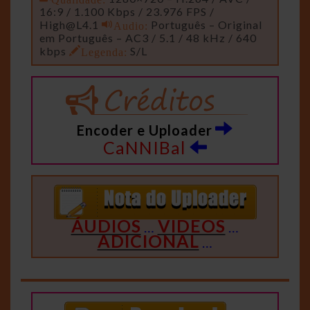
16:9 / 1.100 Kbps / 23.976 FPS /
High@L4.1
Audio:
Português – Original
em Português – AC3 / 5.1 / 48 kHz / 640
kbps
Legenda:
S/L
Encoder e Uploader
CaNNIBal
ÁUDIOS
VIDEOS
…
…
ADICIONAL
…