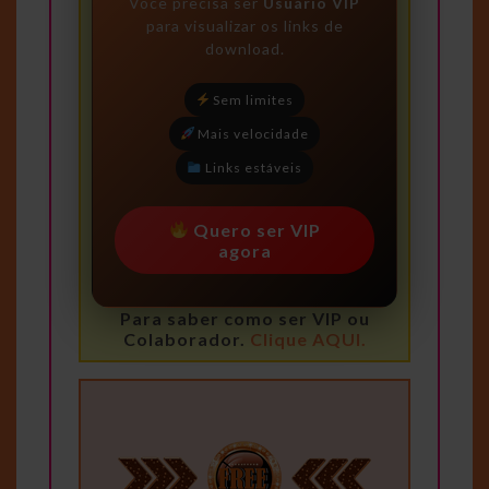
Você precisa ser
Usuário VIP
para visualizar os links de
download.
Sem limites
Mais velocidade
Links estáveis
Quero ser VIP
agora
Para saber como ser VIP ou
Colaborador.
Clique AQUI.