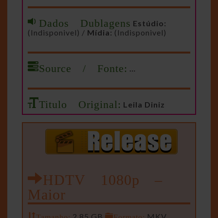
Dados Dublagens
Estúdio:
(Indisponivel) /
Mídia:
(Indisponivel)
Source / Fonte:
…
Titulo Original:
Leila Diniz
HDTV 1080p –
Maior
Tamanho:
2.85 GB
Formato:
MKV