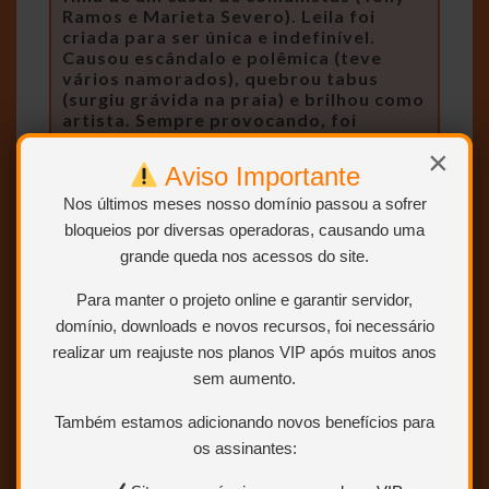
Ramos e Marieta Severo). Leila foi
criada para ser única e indefinível.
Causou escândalo e polêmica (teve
vários namorados), quebrou tabus
(surgiu grávida na praia) e brilhou como
artista. Sempre provocando, foi
diversas vezes presa pelo governo
×
militar, que a considerava subversiva.
Aviso Importante
Aos 26 anos, logo após ter tido uma
filha, morreu num trágico acidente de
Nos últimos meses nosso domínio passou a sofrer
avião quando voltava de um festival de
bloqueios por diversas operadoras, causando uma
cinema na Austrália, em 1972.
grande queda nos acessos do site.
Para manter o projeto online e garantir servidor,
domínio, downloads e novos recursos, foi necessário
realizar um reajuste nos planos VIP após muitos anos
sem aumento.
Também estamos adicionando novos benefícios para
os assinantes: