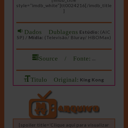
style=”imdb_white”]tt0024216[/imdb_title
]
Dados Dublagens
Estúdio:
(AIC
SP) /
Mídia:
(Televisão/ Bluray/ HBOMax)
Source / Fonte:
…
Titulo Original:
King Kong
[spoiler title=’Clique aqui para visualizar