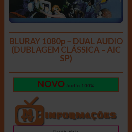
BLURAY 1080p – DUAL AUDIO
(DUBLAGEM CLÁSSICA – AIC
SP)
NOVO
áudio 100%
[imdb_title