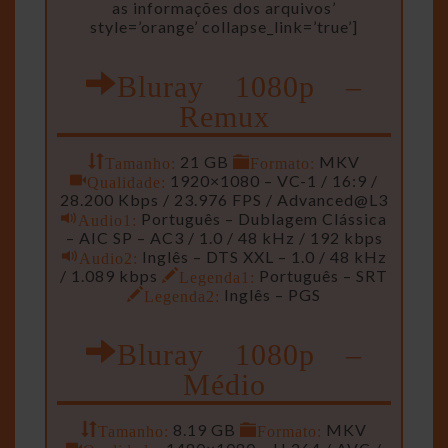
as informações dos arquivos’
style=’orange’ collapse_link=’true’]
Bluray 1080p –
Remux
Tamanho:
21 GB
Formato:
MKV
Qualidade:
1920×1080 – VC-1 / 16:9 /
28.200 Kbps / 23.976 FPS / Advanced@L3
Audio1:
Português – Dublagem Clássica
– AIC SP – AC3 / 1.0 / 48 kHz / 192 kbps
Audio2:
Inglês – DTS XXL – 1.0 / 48 kHz
/ 1.089 kbps
Legenda1:
Português – SRT
Legenda2:
Inglês – PGS
Bluray 1080p –
Médio
Tamanho:
8.19 GB
Formato:
MKV