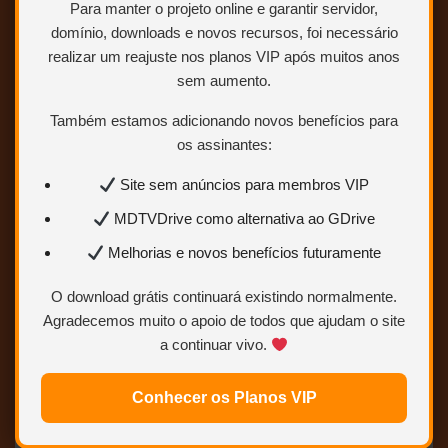
Para manter o projeto online e garantir servidor,
domínio, downloads e novos recursos, foi necessário
realizar um reajuste nos planos VIP após muitos anos
sem aumento.
Também estamos adicionando novos benefícios para
BAIXAR
os assinantes:
Clique no botão “BAIXAR” e você
Site sem anúncios para membros VIP
será redirecionado para a página
com os links de download.
,
MDTVDrive como alternativa ao GDrive
,
,
,
Melhorias e novos benefícios futuramente
O download grátis continuará existindo normalmente.
Agradecemos muito o apoio de todos que ajudam o site
a continuar vivo.
Conhecer os Planos VIP