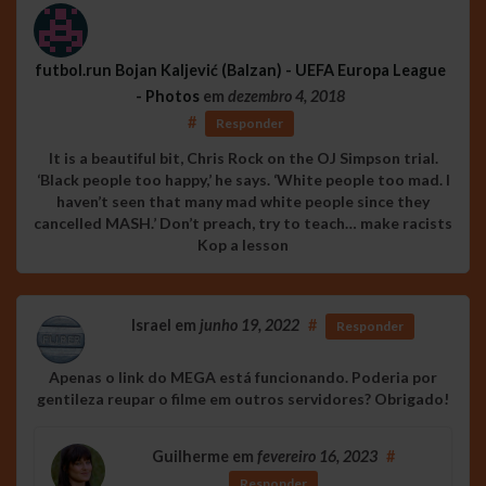
futbol.run Bojan Kaljević (Balzan) - UEFA Europa League
- Photos
em
dezembro 4, 2018
#
Responder
It is a beautiful bit, Chris Rock on the OJ Simpson trial.
‘Black people too happy,’ he says. ‘White people too mad. I
haven’t seen that many mad white people since they
cancelled MASH.’ Don’t preach, try to teach… make racists
Kop a lesson
Israel
em
junho 19, 2022
#
Responder
Apenas o link do MEGA está funcionando. Poderia por
gentileza reupar o filme em outros servidores? Obrigado!
Guilherme
em
fevereiro 16, 2023
#
Responder