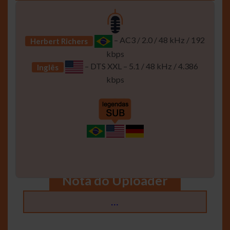
– AC3 / 2.0 / 48 kHz / 192
Herbert Richers
kbps
– DTS XXL – 5.1 / 48 kHz / 4.386
Inglês
kbps
Nota do Uploader
…