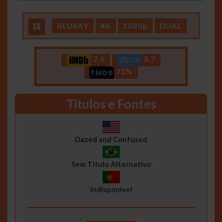
BLURAY
4K
1080p
DUAL
7.6
3.7
73%
Titulos e Fontes
Dazed and Confused
Sem Titulo Alternativo
Indisponivel
__________________________________
__________