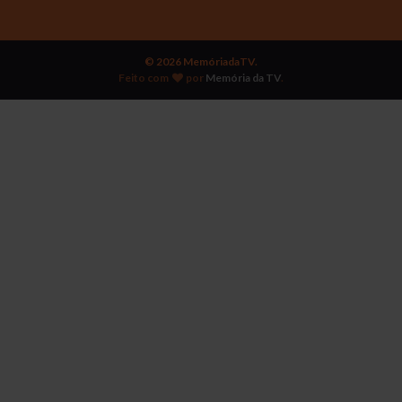
© 2026 MemóriadaTV.
Feito com
por
Memória da TV
.