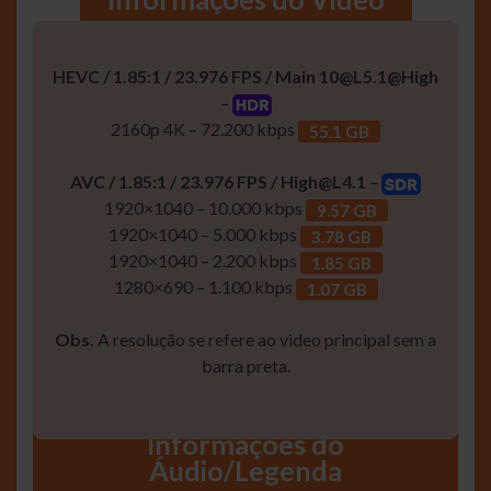
HEVC / 1.85:1 / 23.976 FPS / Main
10@L5.1
@High
–
2160p 4K – 72.200 kbps
55.1 GB
AVC / 1.85:1 / 23.976 FPS /
High@L4.1
–
1920×1040 – 10.000 kbps
9.57 GB
1920×1040 – 5.000 kbps
3.78 GB
1920×1040 – 2.200 kbps
1.85 GB
1280×690 – 1.100 kbps
1.07 GB
Obs.
A resolução se refere ao video principal sem a
barra preta.
Informaçôes do
Áudio/Legenda