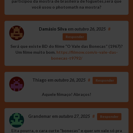
participou da mostra de brasileira de foguetes,será que
você usou o photomath na mostra?
Damásio Silva
em
outubro 26, 2025
#
Responder
Será que existe BD do filme “O Vale das Bonecas” (1967)?
Um filme muito bom.
https://filmow.com/o-vale-das-
bonecas-t9792/
Thiago
em
outubro 26, 2025
#
Responder
Aquele filmaço! Abraços!
Grandemar
em
outubro 27, 2025
#
Responder
Eita pourra, o cara curte “bonecas” e quer um vale só pra