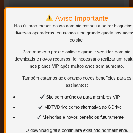
Aviso Importante
BAIXAR
Nos últimos meses nosso domínio passou a sofrer bloqueios
diversas operadoras, causando uma grande queda nos aces
Clique no botão “BAIXAR” para ver os
do site.
links de download.
Para manter o projeto online e garantir servidor, domínio,
downloads e novos recursos, foi necessário realizar um reaj
nos planos VIP após muitos anos sem aumento.
Também estamos adicionando novos benefícios para os
assinantes:
Site sem anúncios para membros VIP
Screenshots
MDTVDrive como alternativa ao GDrive
Melhorias e novos benefícios futuramente
O download grátis continuará existindo normalmente.