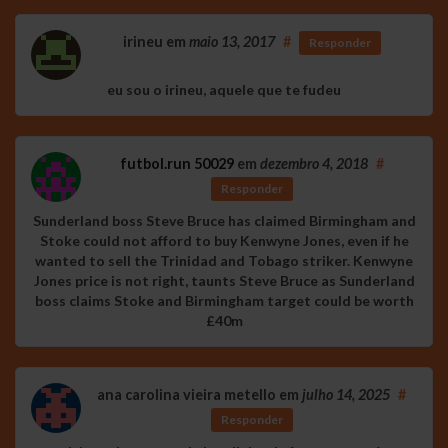
irineu
em
maio 13, 2017
#
Responder
eu sou o irineu, aquele que te fudeu
futbol.run 50029
em
dezembro 4, 2018
#
Responder
Sunderland boss Steve Bruce has claimed Birmingham and
Stoke could not afford to buy Kenwyne Jones, even if he
wanted to sell the Trinidad and Tobago striker. Kenwyne
Jones price is not right, taunts Steve Bruce as Sunderland
boss claims Stoke and Birmingham target could be worth
£40m
ana carolina vieira metello
em
julho 14, 2025
#
Responder