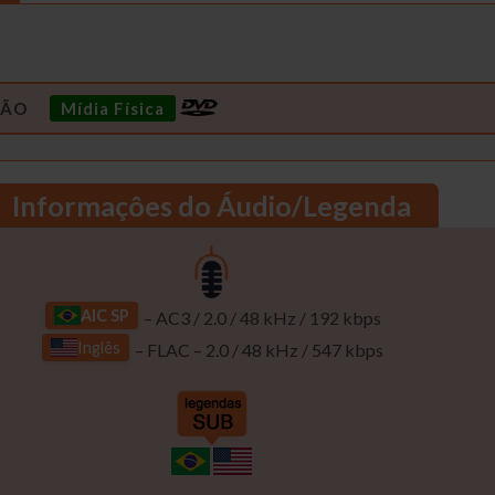
Mídia Física
Informaçôes do Áudio/Legenda
AIC SP
– AC3 / 2.0 / 48 kHz / 192 kbps
Inglês
– FLAC – 2.0 / 48 kHz / 547 kbps