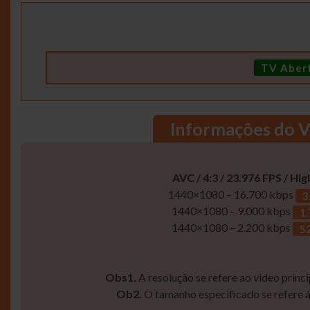
TV Aber
Informaçôes do 
AVC / 4:3 / 23.976 FPS /
Hig
1440×1080 – 16.700 kbps
3
1440×1080 – 9.000 kbps
1
1440×1080 – 2.200 kbps
5
Obs1.
A resolução se refere ao video princi
Ob2.
O tamanho especificado se refere á