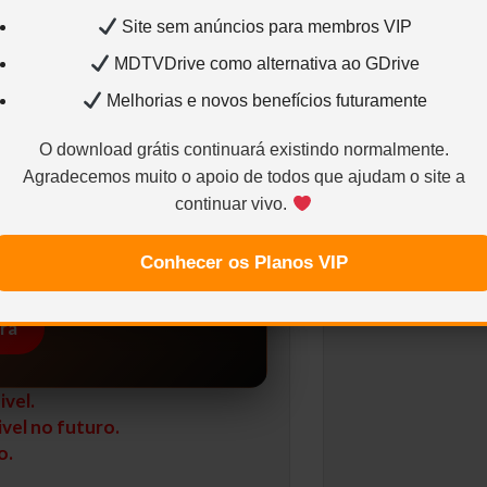
Site sem anúncios para membros VIP
MDTVDrive como alternativa ao GDrive
Melhorias e novos benefícios futuramente
O download grátis continuará existindo normalmente.
ra VIP
Agradecemos muito o apoio de todos que ajudam o site a
Clique
continuar vivo.
 os links de download.
Links estáveis
Conhecer os Planos VIP
ra
vel.
vel no futuro.
o.