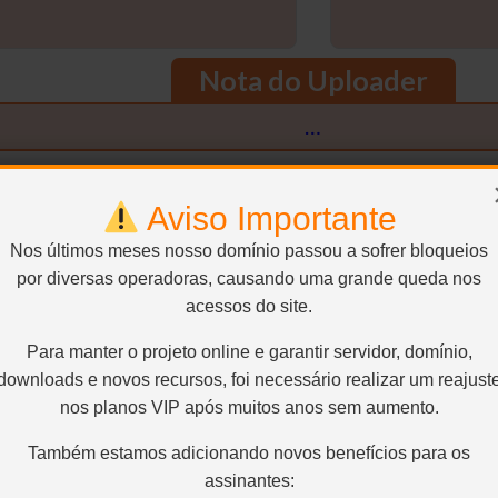
Nota do Uploader
…
Encoder
Uploader
Aviso Importante
CaNNIBal
________________________________
Nos últimos meses nosso domínio passou a sofrer bloqueios
por diversas operadoras, causando uma grande queda nos
Remasterizador
acessos do site.
YTG!
Para manter o projeto online e garantir servidor, domínio,
downloads e novos recursos, foi necessário realizar um reajust
nos planos VIP após muitos anos sem aumento.
Também estamos adicionando novos benefícios para os
assinantes: