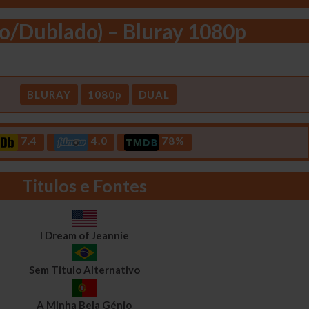
o/Dublado) – Bluray 1080p
BLURAY
1080p
DUAL
7.4
4.0
78%
Titulos e Fontes
I Dream of Jeannie
Sem Titulo Alternativo
A Minha Bela Génio