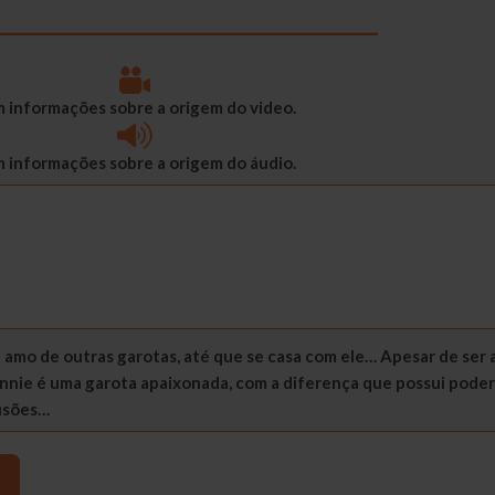
___________________________________
 informações sobre a origem do video.
 informações sobre a origem do áudio.
 amo de outras garotas, até que se casa com ele… Apesar de ser 
nnie é uma garota apaixonada, com a diferença que possui poder
fusões…