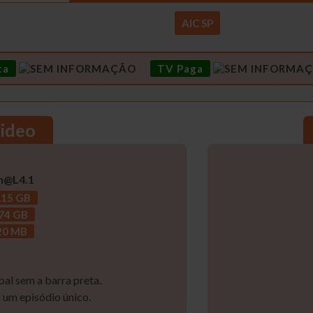
AIC SP
ta
TV Paga
Video
h@L4.1
.15 GB
.74 GB
20 MB
pal sem a barra preta.
 um episódio único.