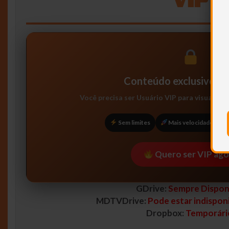
Conteúdo exclusivo pa
Você precisa ser
Usuário VIP
para visualizar
Sem limites
Mais velocidade
Quero ser VIP ago
GDrive:
Sempre Disponi
MDTVDrive:
Pode estar indisponi
Dropbox:
Temporári