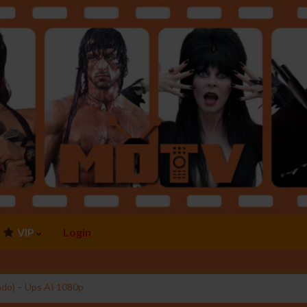
VIP
Login
ado) – Ups AI 1080p