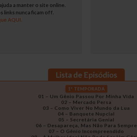
juda a manter o site online.
 links nunca ficam off.
que AQUI.
Lista de Episódios
1ª TEMPORADA
01 – Um Gênio Passou Por Minha Vida
02 – Mercado Persa
03 – Como Viver No Mundo da Lua
04 – Banquete Nupcial
05 – Secretária Genial
06 – Desapareça, Mas Não Para Sempre
07 – O Gênio Incompreendido
08 – A Mulher Ideal Não Pode Ser Um Gên