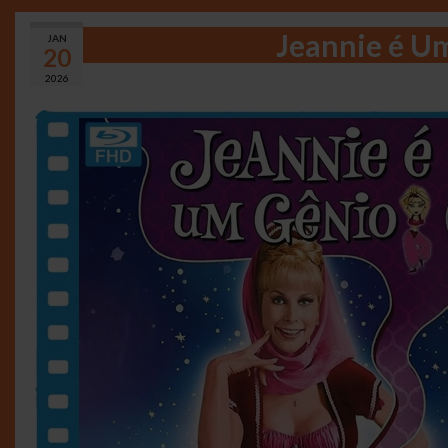
Jeannie é Um
JAN
20
2026