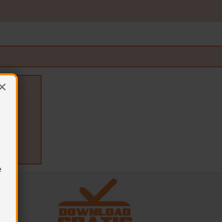
×
__
e