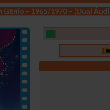
 Gênio – 1965/1970 – (Dual Áudi
L