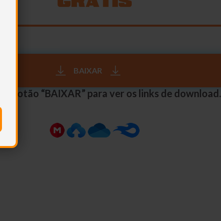
BAIXAR
 no botão “BAIXAR” para ver os links de download.