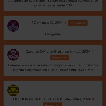
Agradeça ao CAPS tbm… se não fosse ele, provavelmente
seria Sorvete Limão 100.
RC
em
maio 31, 2024
#
Responder
Obrigado!
Caronte O Muito Grato
em
junho 1, 2024
#
Responder
Cannibal esse é o cara das postagens raras. Cannibal você
guarda seus filmes em HDs ou discos Blu-rays ??????
COLECIONADOR DE PEITOS & B...
em
junho 1, 2024
#
Responder