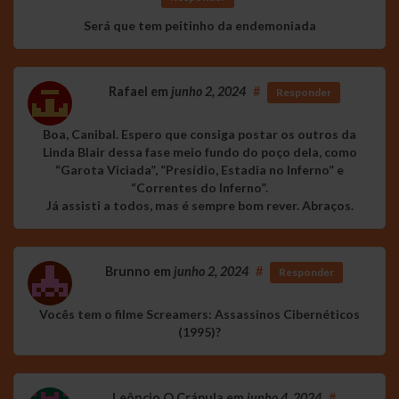
Será que tem peitinho da endemoniada
Rafael
em
junho 2, 2024
#
Responder
Boa, Canibal. Espero que consiga postar os outros da
Linda Blair dessa fase meio fundo do poço dela, como
“Garota Viciada”, “Presídio, Estadia no Inferno” e
“Correntes do Inferno”.
Já assisti a todos, mas é sempre bom rever. Abraços.
Brunno
em
junho 2, 2024
#
Responder
Vocês tem o filme Screamers: Assassinos Cibernéticos
(1995)?
Leôncio O Crápula
em
junho 4, 2024
#