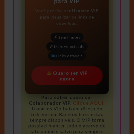
para VIP
Você precisa ser
Usuário VIP
para visualizar os links de
download.
Sem limites
Mais velocidade
Links estáveis
Quero ser VIP
agora
Para saber como ser
Colaborador VIP.
Clique AQUI.
Usuários Vip baixam direto do
GDrive sem Rar e os links estão
sempre disponiveis. O VIP torna
possivel manter todo o acervo do
site online e salvo para sempre.