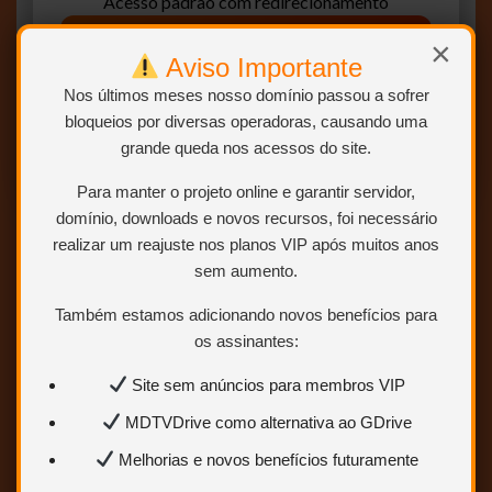
Acesso padrão com redirecionamento
×
BAIXAR AGORA
Aviso Importante
Nos últimos meses nosso domínio passou a sofrer
Clique para acessar os links disponíveis
bloqueios por diversas operadoras, causando uma
grande queda nos acessos do site.
Para manter o projeto online e garantir servidor,
domínio, downloads e novos recursos, foi necessário
realizar um reajuste nos planos VIP após muitos anos
Screenshots
sem aumento.
Também estamos adicionando novos benefícios para
os assinantes:
Site sem anúncios para membros VIP
MDTVDrive como alternativa ao GDrive
Melhorias e novos benefícios futuramente