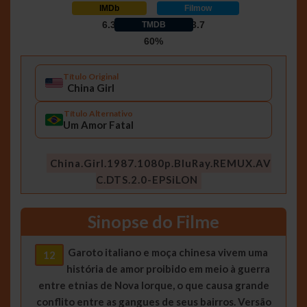
IMDb
Filmow
6.3
3.7
TMDB
60%
Título Original
China Girl
Título Alternativo
Um Amor Fatal
China.Girl.1987.1080p.BluRay.REMUX.AV
C.DTS.2.0-EPSiLON
Sinopse do Filme
Garoto italiano e moça chinesa vivem uma
12
história de amor proibido em meio à guerra
entre etnias de Nova Iorque, o que causa grande
conflito entre as gangues de seus bairros. Versão