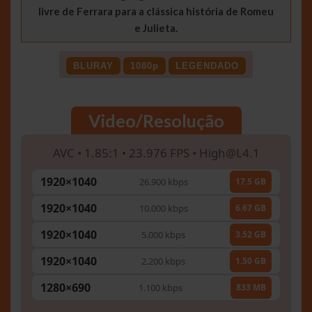
livre de Ferrara para a clássica história de Romeu
e Julieta.
BLURAY
1080p
LEGENDADO
Video/Resolução
AVC • 1.85:1 • 23.976 FPS •
High@L4.1
1920×1040
26.900 kbps
17.5 GB
1920×1040
10.000 kbps
6.67 GB
1920×1040
5.000 kbps
3.52 GB
1920×1040
2.200 kbps
1.50 GB
1280×690
1.100 kbps
833 MB