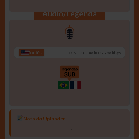
Áudio/Legenda
Inglês
DTS – 2.0 / 48 kHz / 768 kbps
Nota do Uploader
…