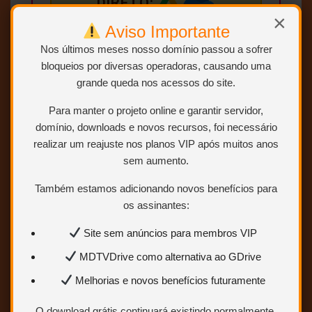
DIRETO:
×
Aviso Importante
Nos últimos meses nosso domínio passou a sofrer
bloqueios por diversas operadoras, causando uma
grande queda nos acessos do site.
Conteúdo exclusivo
para VIP
Para manter o projeto online e garantir servidor,
domínio, downloads e novos recursos, foi necessário
Você precisa ser
Usuário VIP
realizar um reajuste nos planos VIP após muitos anos
para visualizar os links de
sem aumento.
download.
Também estamos adicionando novos benefícios para
Sem limites
os assinantes:
Mais velocidade
Site sem anúncios para membros VIP
Links estáveis
MDTVDrive como alternativa ao GDrive
Quero ser VIP
Melhorias e novos benefícios futuramente
agora
O download grátis continuará existindo normalmente.