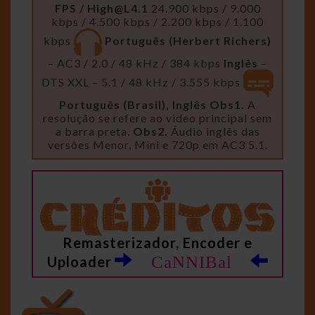
FPS /
High@L4.1
24.900 kbps / 9.000
kbps / 4.500 kbps / 2.200 kbps / 1.100
kbps
Português (Herbert Richers)
– AC3 / 2.0 / 48 kHz / 384 kbps
Inglês
–
DTS XXL – 5.1 / 48 kHz / 3.555 kbps
Português (Brasil), Inglês
Obs1.
A
resolução se refere ao video principal sem
a barra preta.
Obs2.
Áudio inglês das
versôes Menor, Mini e 720p em AC3 5.1.
Remasterizador, Encoder e
CaNNIBal
Uploader