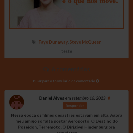
Faye Dunaway
,
Steve McQueen
teste
6 comentários
Pular para o formulário de comentário
Daniel Alves
em
setembro 16, 2023
#
Responder
Nessa época os filmes desastres estavam em alta. Agora
meu amigo só falta postar Aeroporto, O Destino do
Poseidon, Terremoto, O Dirigível Hindenburg pra
completar