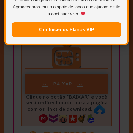
Agradecemos muito o apoio de todos que ajudam o site
Para saber como ser VIP ou
a continuar vivo.
Colaborador.
Clique AQUI.
Conhecer os Planos VIP
BAIXAR
Clique no botão “BAIXAR” e você
será redirecionado para a página
com os links de download.