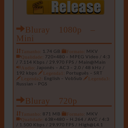
Bluray 1080p –
Mini
Tamanho:
1.74 GB
Formato:
MKV
Qualidade:
720×480 – MPEG Video / 4:3
/ 7.114 Kbps / 29.970 FPS / Main@Main
Audio:
Japonês – AC3 – 2.0 / 48 kHz /
192 kbps
Legenda1:
Português – SRT
Legenda2:
English – VobSub
Legenda3:
Russian – PGS
Bluray 720p
Tamanho:
871 MB
Formato:
MKV
Qualidade:
638×480 – H.264 / AVC / 4:3
/ 1.500 Kbps / 29.970 FPS /
High@L4.1