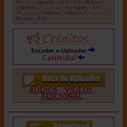
Audio:
Japonês – AC3 – 2.0 / 48 kHz /
192 kbps
Legenda1:
Português – SRT
Legenda2:
English – VobSub
Legenda3:
Russian – PGS
Encoder e Uploader
CaNNIBal
ÁUDIOS
VIDEOS
…
…
ADICIONAL
..