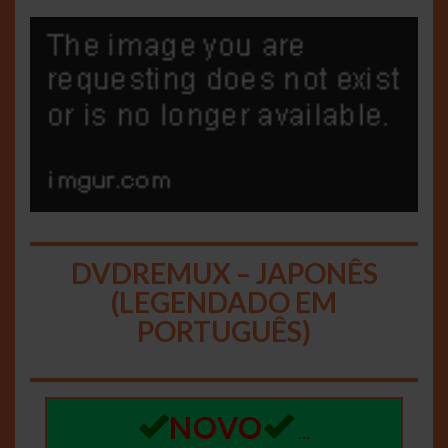
DVDREMUX – JAPONÊS
(LEGENDADO EM
PORTUGUÊS)
NOVO
…