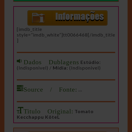
[imdb_title
style=”imdb_white”]tt0066468[/imdb_title
]
Dados Dublagens
Estúdio:
(Indisponivel) /
Mídia:
(Indisponivel)
Source / Fonte:
…
Titulo Original:
Tomato
Kecchappu KôteL