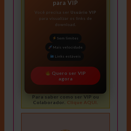
para VIP
Você precisa ser
Usuário VIP
para visualizar os links de
download.
Sem limites
Mais velocidade
Links estáveis
Quero ser VIP
agora
Para saber como ser VIP ou
Colaborador.
Clique AQUI.