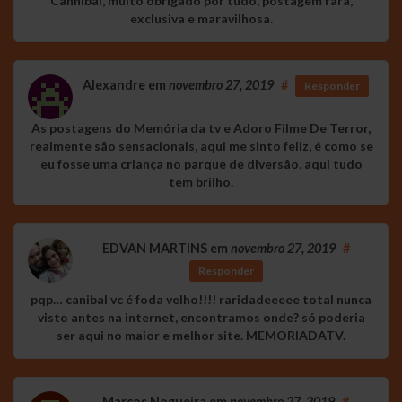
Cannibal, muito obrigado por tudo, postagem rara,
exclusiva e maravilhosa.
Alexandre
em
novembro 27, 2019
#
Responder
As postagens do Memória da tv e Adoro Filme De Terror,
realmente sâo sensacionais, aqui me sinto feliz, é como se
eu fosse uma criança no parque de diversâo, aqui tudo
tem brilho.
EDVAN MARTINS
em
novembro 27, 2019
#
Responder
pqp… canibal vc é foda velho!!!! raridadeeeee total nunca
visto antes na internet, encontramos onde? só poderia
ser aqui no maior e melhor site. MEMORIADATV.
Marcos Nogueira
em
novembro 27, 2019
#