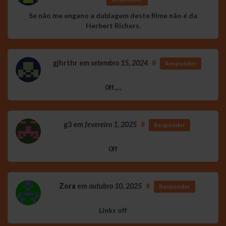
Se não me engano a dublagem deste filme não é da
Herbert Richers.
gjhrthr
em
setembro 15, 2024
#
Responder
0ff.,..,
g3
em
fevereiro 1, 2025
#
Responder
0ff
Zora
em
outubro 10, 2025
#
Responder
Links off