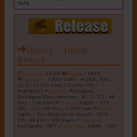
York
Bluray 1080p –
Remux
Tamanho:
15 GB
Formato:
MKV
Qualidade:
1920×1080 – H.264 / AVC /
16:9 / 27.100 Kbps / 23.976 FPS /
High@L4.1
Audio1:
Português –
Dublagem Desconhecida – AC3 / 2.0 / 48
kHz / 224 kbps
Audio2:
Inglês – DTS
XXL – 2.0 / 48 kHz / 1.039 kbps
Audio3:
Inglês – Voz Original do Arnold – AC3 –
2.0 / 48 kHz / 192 kbps
Legenda1:
Português – SRT
Legenda2:
Inglês – SRT