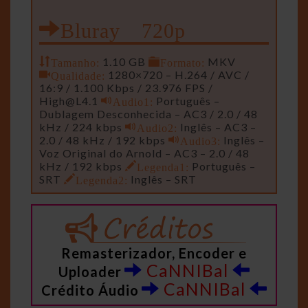
Bluray 720p
Tamanho:
1.10 GB
Formato:
MKV
Qualidade:
1280×720 – H.264 / AVC /
16:9 / 1.100 Kbps / 23.976 FPS /
High@L4.1
Audio1:
Português –
Dublagem Desconhecida – AC3 / 2.0 / 48
kHz / 224 kbps
Audio2:
Inglês – AC3 –
2.0 / 48 kHz / 192 kbps
Audio3:
Inglês –
Voz Original do Arnold – AC3 – 2.0 / 48
kHz / 192 kbps
Legenda1:
Português –
SRT
Legenda2:
Inglês – SRT
Remasterizador, Encoder e
CaNNIBal
Uploader
CaNNIBal
Crédito Áudio