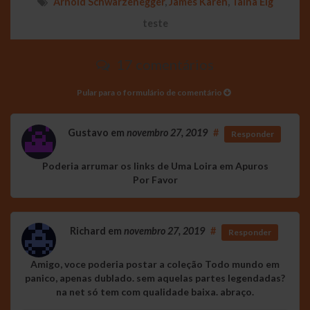
Arnold Schwarzenegger
,
James Karen
,
Taina Elg
teste
17 comentários
Pular para o formulário de comentário
Gustavo
em
novembro 27, 2019
#
Responder
Poderia arrumar os links de Uma Loira em Apuros
Por Favor
Richard
em
novembro 27, 2019
#
Responder
Amigo, voce poderia postar a coleção Todo mundo em
panico, apenas dublado. sem aquelas partes legendadas?
na net só tem com qualidade baixa. abraço.