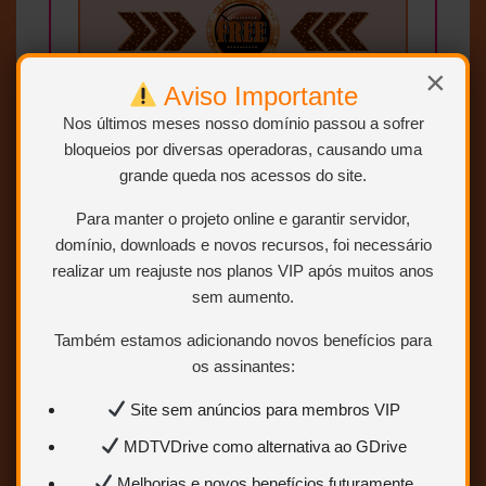
×
Aviso Importante
Clique no botão
BAIXAR
Nos últimos meses nosso domínio passou a sofrer
bloqueios por diversas operadoras, causando uma
“BAIXAR” e você será
grande queda nos acessos do site.
redirecionado para a página com
os links de download, eles são:
OneDrive, MEGA, GDRIVE,
Para manter o projeto online e garantir servidor,
Uptobox e 1fichier.
domínio, downloads e novos recursos, foi necessário
realizar um reajuste nos planos VIP após muitos anos
sem aumento.
Também estamos adicionando novos benefícios para
os assinantes:
Site sem anúncios para membros VIP
MDTVDrive como alternativa ao GDrive
Cansado da vida no Olimpo, Hércules
Melhorias e novos benefícios futuramente