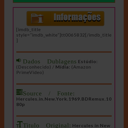
[imdb_title
style=”imdb_white”]tt0065832[/imdb_title
]
Dados Dublagens
Estúdio:
(Desconhecido) /
Mídia:
(Amazon
PrimeVideo)
Source / Fonte:
Hercules.in.New.York.1969.BDRemux.10
80p
Titulo Original:
Hercules in New