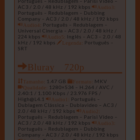
Português – Redublagem – Parisi Video –
AC3 / 2.0 / 48 kHz / 192 kbps
Audio3:
Português – Redublagem – Dubbing
Company – AC3 / 2.0 / 48 kHz / 192 kbps
Audio4:
Português – Redublagem –
Universal Cinergia – AC3 / 2.0 / 48 kHz /
224 kbps
Audio5:
Inglês – AC3 – 2.0 / 48
kHz / 192 kbps
Legenda:
Português –
SRT
Bluray 720p
Tamanho:
1.47 GB
Formato:
MKV
Qualidade:
1280×534 – H.264 / AVC /
2.40:1 / 1.100 Kbps / 23.976 FPS /
High@L4.1
Audio1:
Português –
Dublagem Clássica – Dublavideo – AC3 /
2.0 / 48 kHz / 192 kbps
Audio2:
Português – Redublagem – Parisi Video –
AC3 / 2.0 / 48 kHz / 192 kbps
Audio3:
Português – Redublagem – Dubbing
Company – AC3 / 2.0 / 48 kHz / 192 kbps