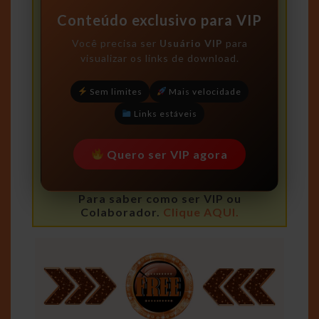
Conteúdo exclusivo para VIP
Você precisa ser
Usuário VIP
para
visualizar os links de download.
Sem limites
Mais velocidade
Links estáveis
Quero ser VIP agora
Para saber como ser VIP ou
Colaborador.
Clique AQUI.