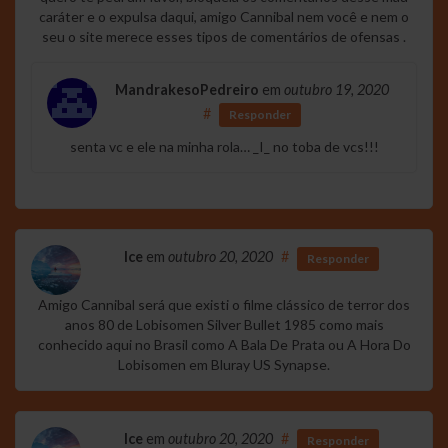
caráter e o expulsa daqui, amigo Cannibal nem você e nem o
seu o site merece esses tipos de comentários de ofensas .
MandrakesoPedreiro
em
outubro 19, 2020
#
Responder
senta vc e ele na minha rola… _I_ no toba de vcs!!!
Ice
em
outubro 20, 2020
#
Responder
Amigo Cannibal será que existi o filme clássico de terror dos
anos 80 de Lobisomen Silver Bullet 1985 como mais
conhecido aqui no Brasil como A Bala De Prata ou A Hora Do
Lobisomen em Bluray US Synapse.
Ice
em
outubro 20, 2020
#
Responder