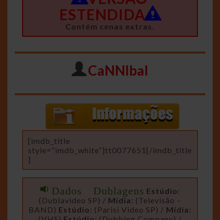
ESTENDIDA
Contém cenas extras.
CaNNIbal
[imdb_title
style=”imdb_white”]tt0077651[/imdb_title
]
Dados Dublagens
Estúdio:
(Dublavideo SP) /
Mídia:
(Televisão –
BAND)
Estúdio:
(Parisi Video SP) /
Mídia:
(VHS)
Estúdio:
(Dubbing Company) /