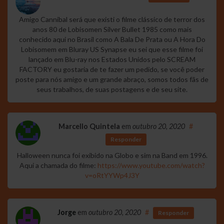
Amigo Cannibal será que existi o filme clássico de terror dos
anos 80 de Lobisomen Silver Bullet 1985 como mais
conhecido aqui no Brasil como A Bala De Prata ou A Hora Do
Lobisomem em Bluray US Synapse eu sei que esse filme foi
lançado em Blu-ray nos Estados Unidos pelo SCREAM
FACTORY eu gostaria de te fazer um pedido, se você poder
poste para nós amigo e um grande abraço, somos todos fãs de
seus trabalhos, de suas postagens e de seu site.
Marcello Quintela
em
outubro 20, 2020
#
Responder
Halloween nunca foi exibido na Globo e sim na Band em 1996.
Aqui a chamada do filme:
https://www.youtube.com/watch?
v=oRtYYWp4J3Y
Jorge
em
outubro 20, 2020
#
Responder