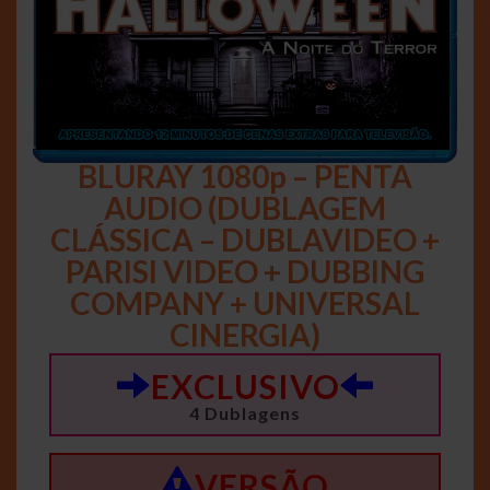
BLURAY 1080p – PENTA
AUDIO (DUBLAGEM
CLÁSSICA – DUBLAVIDEO +
PARISI VIDEO + DUBBING
COMPANY + UNIVERSAL
CINERGIA)
EXCLUSIVO
4 Dublagens
VERSÃO