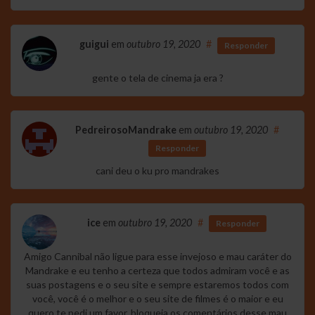
guigui
em
outubro 19, 2020
#
Responder
gente o tela de cinema ja era ?
PedreirosoMandrake
em
outubro 19, 2020
#
Responder
cani deu o ku pro mandrakes
ice
em
outubro 19, 2020
#
Responder
Amigo Cannibal não ligue para esse invejoso e mau caráter do
Mandrake e eu tenho a certeza que todos admiram você e as
suas postagens e o seu site e sempre estaremos todos com
você, você é o melhor e o seu site de filmes é o maior e eu
quero te pedi um favor, bloqueia os comentários desse mau