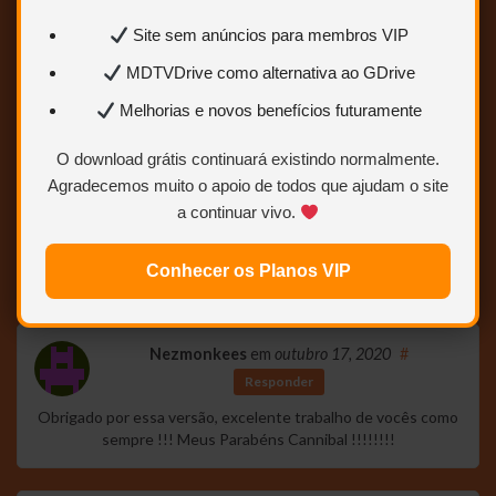
Site sem anúncios para membros VIP
MDTVDrive como alternativa ao GDrive
Melhorias e novos benefícios futuramente
O download grátis continuará existindo normalmente.
teste
Agradecemos muito o apoio de todos que ajudam o site
a continuar vivo.
28 comentários
Conhecer os Planos VIP
Pular para o formulário de comentário
Nezmonkees
em
outubro 17, 2020
#
Responder
Obrigado por essa versão, excelente trabalho de vocês como
sempre !!! Meus Parabéns Cannibal !!!!!!!!