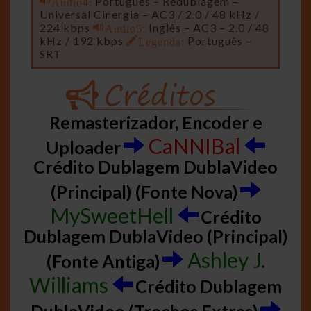
Audio4:
Português – Redublagem –
Universal Cinergia – AC3 / 2.0 / 48 kHz /
224 kbps
Audio5:
Inglês – AC3 – 2.0 / 48
kHz / 192 kbps
Legenda:
Português –
SRT
Remasterizador, Encoder e
CaNNIBal
Uploader
Crédito Dublagem DublaVideo
(Principal) (Fonte Nova)
MySweetHell
Crédito
Dublagem DublaVideo (Principal)
Ashley J.
(Fonte Antiga)
Williams
Crédito Dublagem
DublaVideo (Trechos Extras)