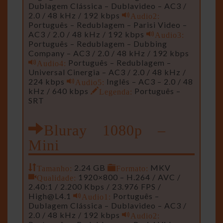
Dublagem Clássica – Dublavideo – AC3 /
2.0 / 48 kHz / 192 kbps
Audio2:
Português – Redublagem – Parisi Video –
AC3 / 2.0 / 48 kHz / 192 kbps
Audio3:
Português – Redublagem – Dubbing
Company – AC3 / 2.0 / 48 kHz / 192 kbps
Audio4:
Português – Redublagem –
Universal Cinergia – AC3 / 2.0 / 48 kHz /
224 kbps
Audio5:
Inglês – AC3 – 2.0 / 48
kHz / 640 kbps
Legenda:
Português –
SRT
Bluray 1080p –
Mini
Tamanho:
2.24 GB
Formato:
MKV
Qualidade:
1920×800 – H.264 / AVC /
2.40:1 / 2.200 Kbps / 23.976 FPS /
High@L4.1
Audio1:
Português –
Dublagem Clássica – Dublavideo – AC3 /
2.0 / 48 kHz / 192 kbps
Audio2: