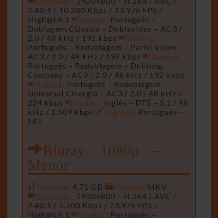
Qualidade:
1920×800 – H.264 / AVC /
2.40:1 / 10.200 Kbps / 23.976 FPS /
High@L4.1
Audio1:
Português –
Dublagem Clássica – Dublavideo – AC3 /
2.0 / 48 kHz / 192 kbps
Audio2:
Português – Redublagem – Parisi Video –
AC3 / 2.0 / 48 kHz / 192 kbps
Audio3:
Português – Redublagem – Dubbing
Company – AC3 / 2.0 / 48 kHz / 192 kbps
Audio4:
Português – Redublagem –
Universal Cinergia – AC3 / 2.0 / 48 kHz /
224 kbps
Audio5:
Inglês – DTS – 5.1 / 48
kHz / 1.509 kbps
Legenda:
Português –
SRT
Bluray 1080p –
Menor
Tamanho:
4.71 GB
Formato:
MKV
Qualidade:
1920×800 – H.264 / AVC /
2.40:1 / 5.500 Kbps / 23.976 FPS /
High@L4.1
Audio1:
Português –